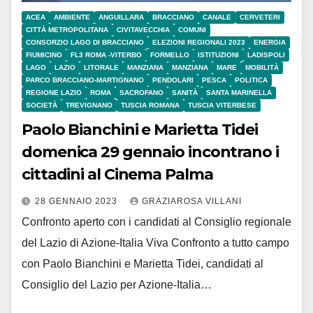
ACEA
AMBIENTE
ANGUILLARA
BRACCIANO
CANALE
CERVETERI
CITTÀ METROPOLITANA
CIVITAVECCHIA
COMUNI
CONSORZIO LAGO DI BRACCIANO
ELEZIONI REGIONALI 2023
ENERGIA
FIUMICINO
FL3 ROMA -VITERBO
FORMELLO
ISTITUZIONI
LADISPOLI
LAGO
LAZIO
LITORALE
MANZIANA
MANZIANA
MARE
MOBILITÀ
PARCO BRACCIANO-MARTIGNANO
PENDOLARI
PESCA
POLITICA
REGIONE LAZIO
ROMA
SACROFANO
SANITÀ
SANTA MARINELLA
SOCIETÀ
TREVIGNANO
TUSCIA ROMANA
TUSCIA VITERBESE
Paolo Bianchini e Marietta Tidei
domenica 29 gennaio incontrano i
cittadini al Cinema Palma
28 GENNAIO 2023
GRAZIAROSA VILLANI
Confronto aperto con i candidati al Consiglio regionale
del Lazio di Azione-Italia Viva Confronto a tutto campo
con Paolo Bianchini e Marietta Tidei, candidati al
Consiglio del Lazio per Azione-Italia…