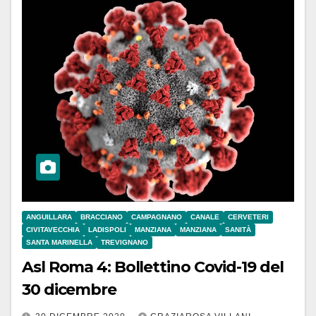
ANGUILLARA
BRACCIANO
CAMPAGNANO
CANALE
CERVETERI
CIVITAVECCHIA
LADISPOLI
MANZIANA
MANZIANA
SANITÀ
SANTA MARINELLA
TREVIGNANO
Asl Roma 4: Bollettino Covid-19 del
30 dicembre