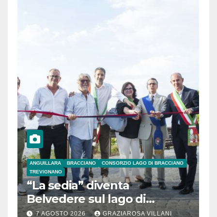
ANGUILLARA
BRACCIANO
CONSORZIO LAGO DI BRACCIANO
TREVIGNANO
“La sedia” diventa
Belvedere sul lago di
Bracciano: ieri
7 AGOSTO 2026
GRAZIAROSA VILLANI