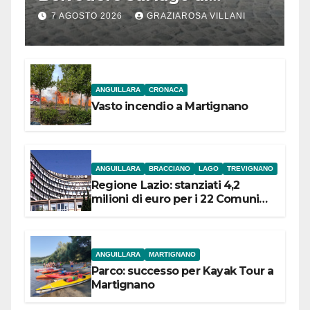
Bracciano: ieri
7 AGOSTO 2026
GRAZIAROSA VILLANI
l’inaugurazione
ANGUILLARA
CRONACA
Vasto incendio a Martignano
ANGUILLARA
BRACCIANO
LAGO
TREVIGNANO
Regione Lazio: stanziati 4,2
milioni di euro per i 22 Comuni
dell’Etruria Meridionale
ANGUILLARA
MARTIGNANO
Parco: successo per Kayak Tour a
Martignano