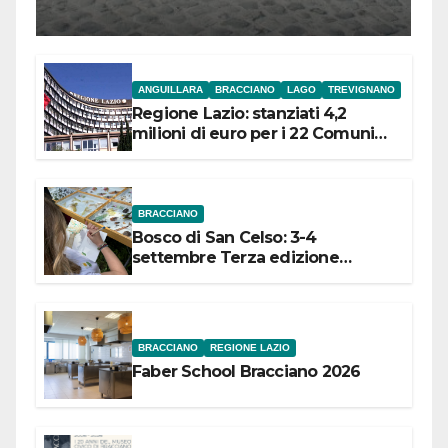
l’inaugurazione
ANGUILLARA
BRACCIANO
LAGO
TREVIGNANO
Regione Lazio: stanziati 4,2
milioni di euro per i 22 Comuni
dell’Etruria Meridionale
BRACCIANO
Bosco di San Celso: 3-4
settembre Terza edizione
Festival “Storie in cielo e in terra”
BRACCIANO
REGIONE LAZIO
Faber School Bracciano 2026