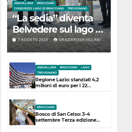
ANGUILLARA
BRACCIANO
CONSORZIO LAGO DI BRACCIANO
TREVIGNANO
“La sedia” diventa
Belvedere sul lago di
Bracciano: ieri
7 AGOSTO 2026
GRAZIAROSA VILLANI
l’inaugurazione
ANGUILLARA
BRACCIANO
LAGO
TREVIGNANO
Regione Lazio: stanziati 4,2
milioni di euro per i 22
Comuni dell’Etruria
Meridionale
BRACCIANO
Bosco di San Celso: 3-4
settembre Terza edizione
Festival “Storie in cielo e in
terra”