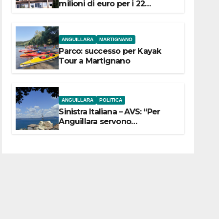
milioni di euro per i 22
Comuni dell’Etruria
Meridionale
ANGUILLARA
MARTIGNANO
Parco: successo per Kayak
Tour a Martignano
ANGUILLARA
POLITICA
Sinistra Italiana – AVS: “Per
Anguillara servono
trasparenza, partecipazione e
scelte politiche coraggiose”