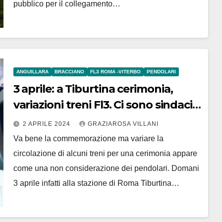
pubblico per il collegamento…
ANGUILLARA
BRACCIANO
FL3 ROMA -VITERBO
PENDOLARI
3 aprile: a Tiburtina cerimonia,
variazioni treni Fl3. Ci sono sindaci
e sindaci
2 APRILE 2024
GRAZIAROSA VILLANI
Va bene la commemorazione ma variare la
circolazione di alcuni treni per una cerimonia appare
come una non considerazione dei pendolari. Domani
3 aprile infatti alla stazione di Roma Tiburtina…