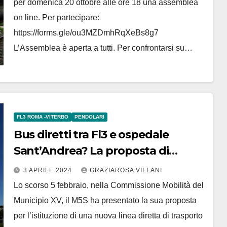
per domenica 20 ottobre alle ore 18 una assemblea
on line. Per partecipare:
https://forms.gle/ou3MZDmhRqXeBs8g7
L’Assemblea è aperta a tutti. Per confrontarsi su…
FL3 ROMA -VITERBO
PENDOLARI
Bus diretti tra Fl3 e ospedale
Sant’Andrea? La proposta di
Badaracco e Meleo
3 APRILE 2024
GRAZIAROSA VILLANI
Lo scorso 5 febbraio, nella Commissione Mobilità del
Municipio XV, il M5S ha presentato la sua proposta
per l’istituzione di una nuova linea diretta di trasporto