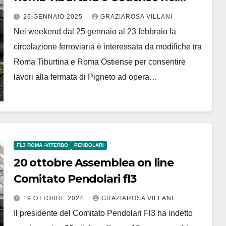
weekend dal 25 gennaio al 23
26 GENNAIO 2025
GRAZIAROSA VILLANI
febbraio
Nei weekend dal 25 gennaio al 23 febbraio la
circolazione ferroviaria è interessata da modifiche tra
Roma Tiburtina e Roma Ostiense per consentire
lavori alla fermata di Pigneto ad opera…
FL3 ROMA -VITERBO
PENDOLARI
20 ottobre Assemblea on line
Comitato Pendolari fl3
19 OTTOBRE 2024
GRAZIAROSA VILLANI
Il presidente del Comitato Pendolari Fl3 ha indetto