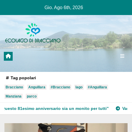
Salta
Gio. Ago 6th, 2026
al
contenuto
Tag popolari
Bracciano
Anguillara
#Bracciano
lago
#Anguillara
Manziana
parco
rio sia un monito per tutti”
Vasto incendio a Martignano