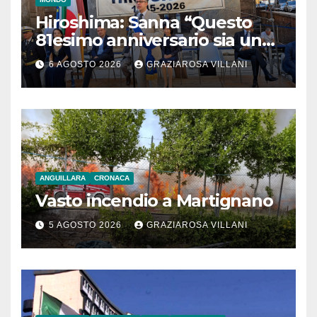
Hiroshima: Sanna “Questo
81esimo anniversario sia un
monito per tutti”
6 AGOSTO 2026
GRAZIAROSA VILLANI
ANGUILLARA
CRONACA
Vasto incendio a Martignano
5 AGOSTO 2026
GRAZIAROSA VILLANI