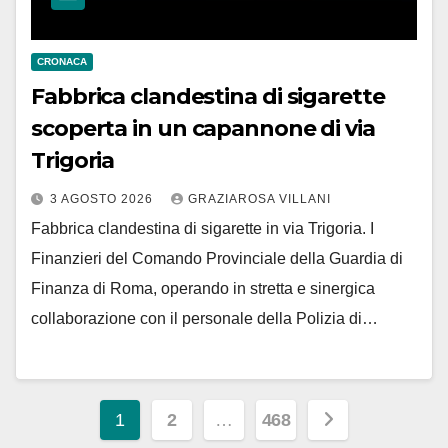
CRONACA
Fabbrica clandestina di sigarette
scoperta in un capannone di via
Trigoria
3 AGOSTO 2026
GRAZIAROSA VILLANI
Fabbrica clandestina di sigarette in via Trigoria. I
Finanzieri del Comando Provinciale della Guardia di
Finanza di Roma, operando in stretta e sinergica
collaborazione con il personale della Polizia di…
Paginazione
1
2
…
468