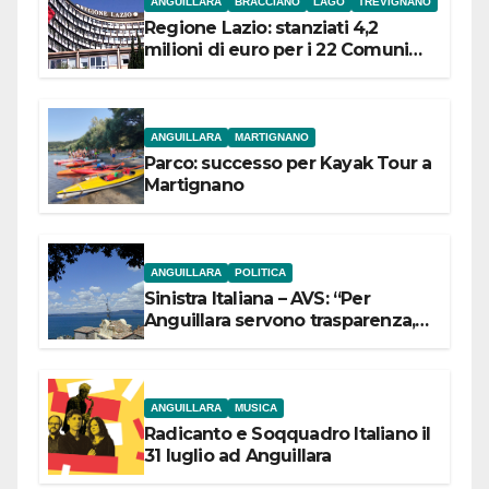
ANGUILLARA
BRACCIANO
LAGO
TREVIGNANO
Regione Lazio: stanziati 4,2
milioni di euro per i 22 Comuni
dell’Etruria Meridionale
ANGUILLARA
MARTIGNANO
Parco: successo per Kayak Tour a
Martignano
ANGUILLARA
POLITICA
Sinistra Italiana – AVS: “Per
Anguillara servono trasparenza,
partecipazione e scelte politiche
coraggiose”
ANGUILLARA
MUSICA
Radicanto e Soqquadro Italiano il
31 luglio ad Anguillara