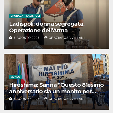
CRONACA
LADISPOLI
Ladispoli: donna segregata.
Operazione dell’Arma
6 AGOSTO 2026
GRAZIAROSA VILLANI
MONDO
Hiroshima: Sanna “Questo 81esimo
anniversario sia un monito per
tutti”
6 AGOSTO 2026
GRAZIAROSA VILLANI