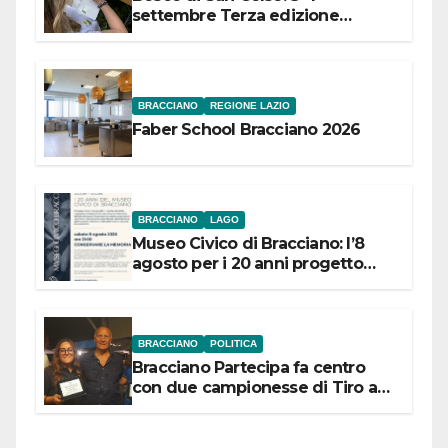
settembre Terza edizione
Festival “Storie in cielo e in terra”
BRACCIANO
REGIONE LAZIO
Faber School Bracciano 2026
BRACCIANO
LAGO
Museo Civico di Bracciano: l’8
agosto per i 20 anni progetto
“Conservare la memoria”
BRACCIANO
POLITICA
Bracciano Partecipa fa centro
con due campionesse di Tiro a
Segno in vista delle urne