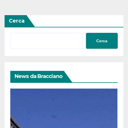
degli
articoli
Cerca
Cerca
News da Bracciano