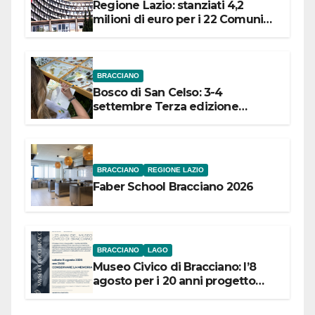
Regione Lazio: stanziati 4,2
milioni di euro per i 22 Comuni
dell’Etruria Meridionale
BRACCIANO
Bosco di San Celso: 3-4
settembre Terza edizione
Festival “Storie in cielo e in terra”
BRACCIANO
REGIONE LAZIO
Faber School Bracciano 2026
BRACCIANO
LAGO
Museo Civico di Bracciano: l’8
agosto per i 20 anni progetto
“Conservare la memoria”