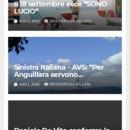
Il 18 settembre esce “SONO
LUCIO”
AGO 3, 2026
GRAZIAROSA VILLANI
Sinistra Italiana – AVS: “Per
Anguillara servono
trasparenza, partecipazione e
AGO 1, 2026
GRAZIAROSA VILLANI
scelte politiche coraggiose”