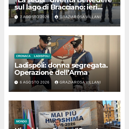
sul lago di Bracciano: ieri
l’inaugurazione
7 AGOSTO 2026
GRAZIAROSA VILLANI
CRONACA
LADISPOLI
Ladispoli: donna segregata.
Operazione dell’Arma
6 AGOSTO 2026
GRAZIAROSA VILLANI
MONDO