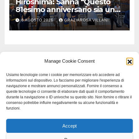
Hiroshima: Sanna “Questo
81esimo anniversario sia un
monito per tutti”
6 AGOSTO 2026
GRAZIAROSA VILLANI
Manage Cookie Consent
Usiamo tecnologie come i cookie per memorizzare e/o accedere ad
informazioni sul dispositivo. Lo facciamo per migliorare l'esperienza di
navigazione e mostrare annunci personalizzati. Fornire il consenso a
queste tecnologie ci consente di elaborare dati quali il comportamento
durante la navigazione o ID univoche su questo sito. Non fornire o ritirare il
consenso potrebbe influire negativamente su alcune funzionalità e
funzioni.
Accept
Proudly powered by WordPress
|
Tema: Newspaperex di
Themeansar
.