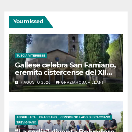
You missed
TUSCIA VITERBESE
Gallese celebra San Famiano,
eremita cistercense del XII
secolo
7 AGOSTO 2026
GRAZIAROSA VILLANI
ANGUILLARA
BRACCIANO
CONSORZIO LAGO DI BRACCIANO
TREVIGNANO
“La sedia” diventa Belvedere