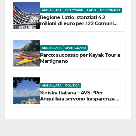
ANGUILLARA
BRACCIANO
LAGO
TREVIGNANO
Regione Lazio: stanziati 4,2
milioni di euro per i 22 Comuni
dell’Etruria Meridionale
ANGUILLARA
MARTIGNANO
Parco: successo per Kayak Tour a
Martignano
ANGUILLARA
POLITICA
Sinistra Italiana – AVS: “Per
Anguillara servono trasparenza,
partecipazione e scelte politiche
coraggiose”