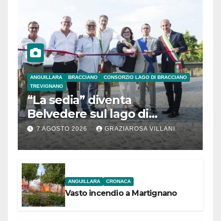
ANGUILLARA
BRACCIANO
CONSORZIO LAGO DI BRACCIANO
TREVIGNANO
“La sedia” diventa
Belvedere sul lago di
Bracciano: ieri
7 AGOSTO 2026
GRAZIAROSA VILLANI
l’inaugurazione
ANGUILLARA
CRONACA
Vasto incendio a Martignano