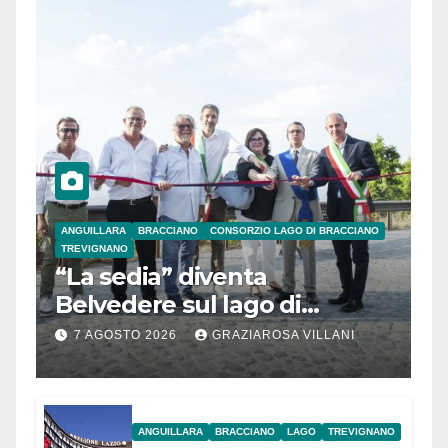
ANGUILLARA
BRACCIANO
CONSORZIO LAGO DI BRACCIANO
TREVIGNANO
“La sedia” diventa
Belvedere sul lago di
Bracciano: ieri
7 AGOSTO 2026
GRAZIAROSA VILLANI
l’inaugurazione
ANGUILLARA
BRACCIANO
LAGO
TREVIGNANO