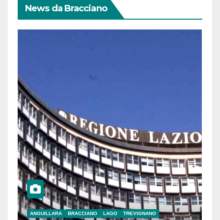
News da Bracciano
ANGUILLARA
BRACCIANO
LAGO
TREVIGNANO