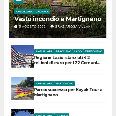
ANGUILLARA
CRONACA
Vasto incendio a Martignano
5 AGOSTO 2026
GRAZIAROSA VILLANI
ANGUILLARA
BRACCIANO
LAGO
TREVIGNANO
Regione Lazio: stanziati 4,2
milioni di euro per i 22 Comuni
dell’Etruria Meridionale
ANGUILLARA
MARTIGNANO
Parco: successo per Kayak Tour a
Martignano
ANGUILLARA
POLITICA