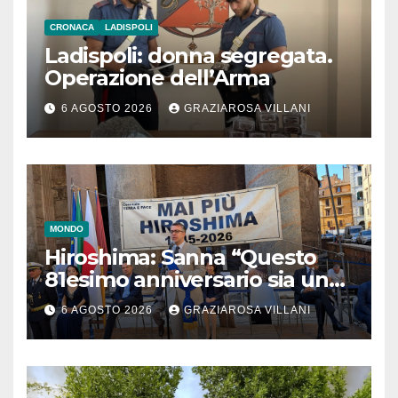
CRONACA
LADISPOLI
Ladispoli: donna segregata.
Operazione dell’Arma
6 AGOSTO 2026
GRAZIAROSA VILLANI
MONDO
Hiroshima: Sanna “Questo
81esimo anniversario sia un
monito per tutti”
6 AGOSTO 2026
GRAZIAROSA VILLANI