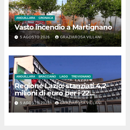
ANGUILLARA
CRONACA
Vasto incendio a Martignano
5 AGOSTO 2026
GRAZIAROSA VILLANI
ANGUILLARA
BRACCIANO
LAGO
TREVIGNANO
Regione Lazio: stanziati 4,2
milioni di euro per i 22
Comuni dell’Etruria
5 AGOSTO 2026
GRAZIAROSA VILLANI
Meridionale