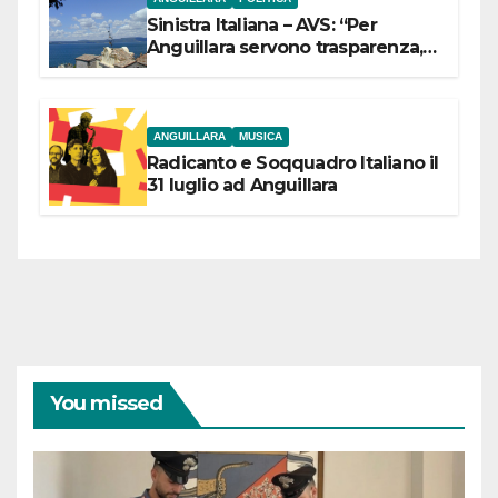
Sinistra Italiana – AVS: “Per
Anguillara servono trasparenza,
partecipazione e scelte politiche
coraggiose”
ANGUILLARA
MUSICA
Radicanto e Soqquadro Italiano il
31 luglio ad Anguillara
You missed