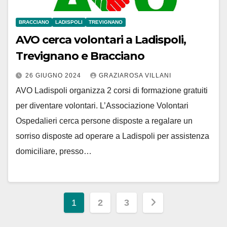
BRACCIANO
LADISPOLI
TREVIGNANO
AVO cerca volontari a Ladispoli,
Trevignano e Bracciano
26 GIUGNO 2024
GRAZIAROSA VILLANI
AVO Ladispoli organizza 2 corsi di formazione gratuiti
per diventare volontari. L’Associazione Volontari
Ospedalieri cerca persone disposte a regalare un
sorriso disposte ad operare a Ladispoli per assistenza
domiciliare, presso…
Paginazione
1
2
3
degli