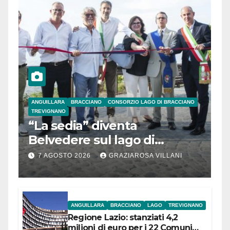
ANGUILLARA
BRACCIANO
CONSORZIO LAGO DI BRACCIANO
TREVIGNANO
“La sedia” diventa
Belvedere sul lago di
Bracciano: ieri
7 AGOSTO 2026
GRAZIAROSA VILLANI
l’inaugurazione
ANGUILLARA
BRACCIANO
LAGO
TREVIGNANO
Regione Lazio: stanziati 4,2
milioni di euro per i 22 Comuni