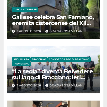
TUSCIA VITERBESE
Gallese celebra San Famiano,
eremita cistercense del XII
secolo
7 AGOSTO 2026
GRAZIAROSA VILLANI
ANGUILLARA
BRACCIANO
CONSORZIO LAGO DI BRACCIANO
TREVIGNANO
“La sedia” diventa Belvedere
sul lago di Bracciano: ieri
l’inaugurazione
7 AGOSTO 2026
GRAZIAROSA VILLANI