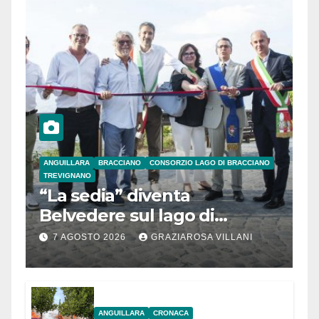
ANGUILLARA
BRACCIANO
CONSORZIO LAGO DI BRACCIANO
TREVIGNANO
“La sedia” diventa
Belvedere sul lago di
Bracciano: ieri
7 AGOSTO 2026
GRAZIAROSA VILLANI
l’inaugurazione
ANGUILLARA
CRONACA