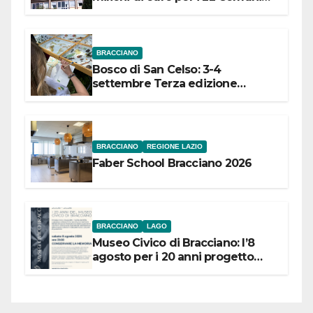
dell’Etruria Meridionale
BRACCIANO
Bosco di San Celso: 3-4
settembre Terza edizione
Festival “Storie in cielo e in terra”
BRACCIANO
REGIONE LAZIO
Faber School Bracciano 2026
BRACCIANO
LAGO
Museo Civico di Bracciano: l’8
agosto per i 20 anni progetto
“Conservare la memoria”