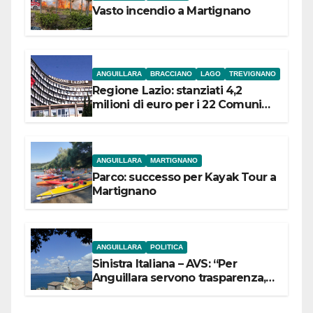
Vasto incendio a Martignano
ANGUILLARA
BRACCIANO
LAGO
TREVIGNANO
Regione Lazio: stanziati 4,2
milioni di euro per i 22 Comuni
dell’Etruria Meridionale
ANGUILLARA
MARTIGNANO
Parco: successo per Kayak Tour a
Martignano
ANGUILLARA
POLITICA
Sinistra Italiana – AVS: “Per
Anguillara servono trasparenza,
partecipazione e scelte politiche
coraggiose”