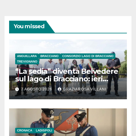
You missed
ANGUILLARA
BRACCIANO
CONSORZIO LAGO DI BRACCIANO
TREVIGNANO
“La sedia” diventa Belvedere
sul lago di Bracciano: ieri
l’inaugurazione
7 AGOSTO 2026
GRAZIAROSA VILLANI
CRONACA
LADISPOLI