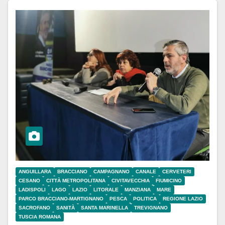
ANGUILLARA
BRACCIANO
CAMPAGNANO
CANALE
CERVETERI
CESANO
CITTÀ METROPOLITANA
CIVITAVECCHIA
FIUMICINO
LADISPOLI
LAGO
LAZIO
LITORALE
MANZIANA
MARE
PARCO BRACCIANO-MARTIGNANO
PESCA
POLITICA
REGIONE LAZIO
SACROFANO
SANITÀ
SANTA MARINELLA
TREVIGNANO
TUSCIA ROMANA