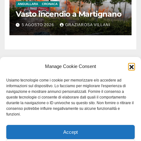
ANGUILLARA
CRONACA
Vasto incendio a Martignano
5 AGOSTO 2026
GRAZIAROSA VILLANI
Manage Cookie Consent
Usiamo tecnologie come i cookie per memorizzare e/o accedere ad
informazioni sul dispositivo. Lo facciamo per migliorare l'esperienza di
navigazione e mostrare annunci personalizzati. Fornire il consenso a
queste tecnologie ci consente di elaborare dati quali il comportamento
durante la navigazione o ID univoche su questo sito. Non fornire o ritirare il
consenso potrebbe influire negativamente su alcune funzionalità e
funzioni.
Accept
Proudly powered by WordPress
|
Tema: Newspaperex di
Themeansar
.