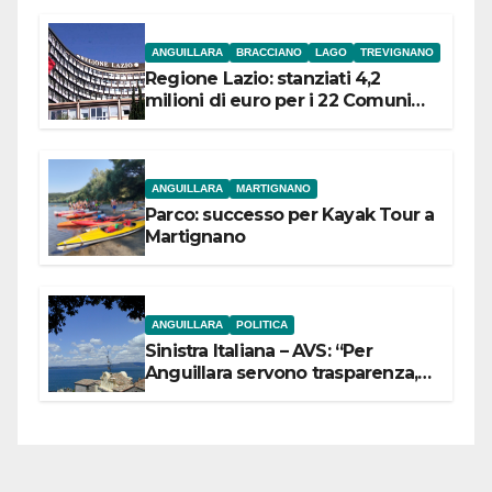
ANGUILLARA
BRACCIANO
LAGO
TREVIGNANO
Regione Lazio: stanziati 4,2
milioni di euro per i 22 Comuni
dell’Etruria Meridionale
ANGUILLARA
MARTIGNANO
Parco: successo per Kayak Tour a
Martignano
ANGUILLARA
POLITICA
Sinistra Italiana – AVS: “Per
Anguillara servono trasparenza,
partecipazione e scelte politiche
coraggiose”