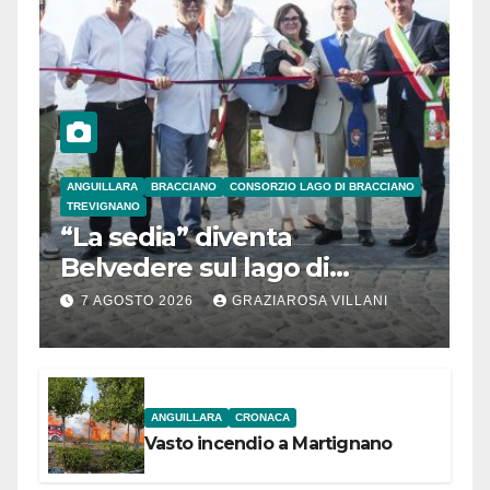
ANGUILLARA
BRACCIANO
CONSORZIO LAGO DI BRACCIANO
TREVIGNANO
“La sedia” diventa
Belvedere sul lago di
Bracciano: ieri
7 AGOSTO 2026
GRAZIAROSA VILLANI
l’inaugurazione
ANGUILLARA
CRONACA
Vasto incendio a Martignano