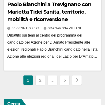
Paolo Bianchini a Trevignano con
Marietta Tidei Sanità, territorio,
mobilità e riconversione
30 GENNAIO 2023
GRAZIAROSA VILLANI
Dibattito sui temi al centro del programma del
candidato per Azione per D’Amato Presidente alle
elezioni regionali Paolo Bianchini candidato nella lista
Azione alle elezioni regionali del Lazio per D’Amato…
Paginazione
1
2
…
5
degli
articoli
Cerca