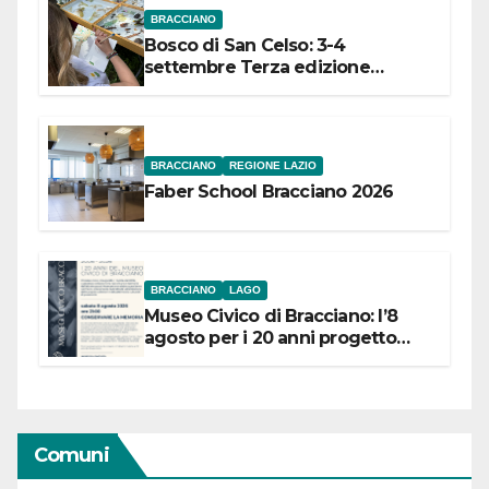
BRACCIANO
Bosco di San Celso: 3-4
settembre Terza edizione
Festival “Storie in cielo e in terra”
BRACCIANO
REGIONE LAZIO
Faber School Bracciano 2026
BRACCIANO
LAGO
Museo Civico di Bracciano: l’8
agosto per i 20 anni progetto
“Conservare la memoria”
Comuni