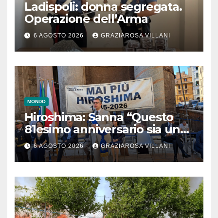
Ladispoli: donna segregata.
Operazione dell’Arma
6 AGOSTO 2026
GRAZIAROSA VILLANI
MONDO
Hiroshima: Sanna “Questo
81esimo anniversario sia un
monito per tutti”
6 AGOSTO 2026
GRAZIAROSA VILLANI