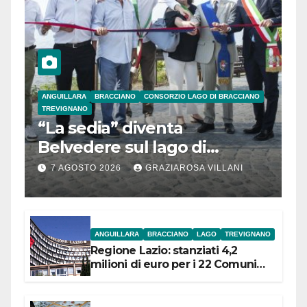
ANGUILLARA
BRACCIANO
CONSORZIO LAGO DI BRACCIANO
TREVIGNANO
“La sedia” diventa
Belvedere sul lago di
Bracciano: ieri
7 AGOSTO 2026
GRAZIAROSA VILLANI
l’inaugurazione
ANGUILLARA
BRACCIANO
LAGO
TREVIGNANO
Regione Lazio: stanziati 4,2
milioni di euro per i 22 Comuni
dell’Etruria Meridionale