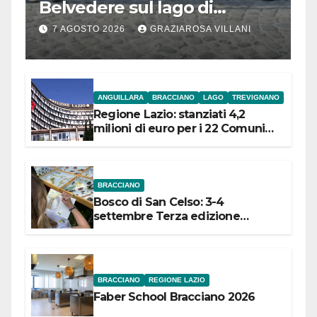
Belvedere sul lago di
Bracciano: ieri
7 AGOSTO 2026
GRAZIAROSA VILLANI
l’inaugurazione
ANGUILLARA
BRACCIANO
LAGO
TREVIGNANO
Regione Lazio: stanziati 4,2
milioni di euro per i 22 Comuni
dell’Etruria Meridionale
BRACCIANO
Bosco di San Celso: 3-4
settembre Terza edizione
Festival “Storie in cielo e in terra”
BRACCIANO
REGIONE LAZIO
Faber School Bracciano 2026