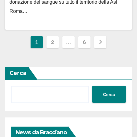
donazione del sangue su tutto il territorio della Asl
Roma…
Paginazione
1
2
…
6
degli
articoli
Cerca
Cerca
News da Bracciano