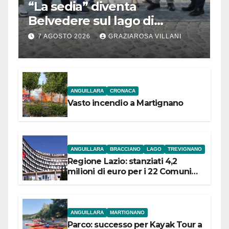
“La sedia” diventa
Belvedere sul lago di
Bracciano: ieri
7 AGOSTO 2026
GRAZIAROSA VILLANI
l’inaugurazione
ANGUILLARA
CRONACA
Vasto incendio a Martignano
ANGUILLARA
BRACCIANO
LAGO
TREVIGNANO
Regione Lazio: stanziati 4,2
milioni di euro per i 22 Comuni
dell’Etruria Meridionale
ANGUILLARA
MARTIGNANO
Parco: successo per Kayak Tour a