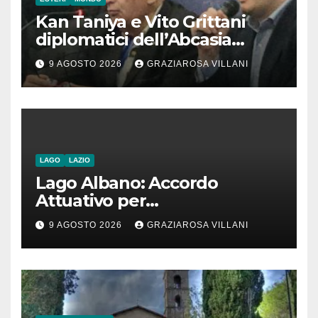
Kan Taniya e Vito Grittani
diplomatici dell’Abcasia
contro nota del governo
9 AGOSTO 2026
GRAZIAROSA VILLANI
romeno. “Non si può invocare
la costruzione di ponti e allo
stesso tempo condannare
chiunque li attraversi”
LAGO
LAZIO
Lago Albano: Accordo
Attuativo per
l’interconnessione
9 AGOSTO 2026
GRAZIAROSA VILLANI
acquedottistica da 29,5
milioni di euro