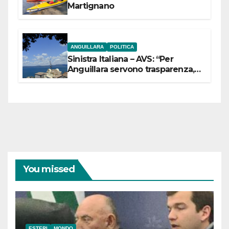
Martignano
ANGUILLARA
POLITICA
Sinistra Italiana – AVS: “Per
Anguillara servono trasparenza,
partecipazione e scelte politiche
coraggiose”
You missed
ESTERI
MONDO