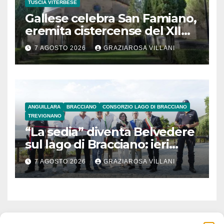
TUSCIA VITERBESE
Gallese celebra San Famiano,
eremita cistercense del XII
secolo
7 AGOSTO 2026
GRAZIAROSA VILLANI
ANGUILLARA
BRACCIANO
CONSORZIO LAGO DI BRACCIANO
TREVIGNANO
“La sedia” diventa Belvedere
sul lago di Bracciano: ieri
l’inaugurazione
7 AGOSTO 2026
GRAZIAROSA VILLANI