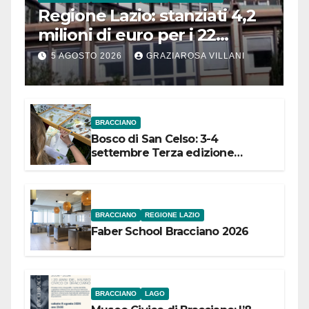
Regione Lazio: stanziati 4,2
milioni di euro per i 22
Comuni dell’Etruria
5 AGOSTO 2026
GRAZIAROSA VILLANI
Meridionale
BRACCIANO
Bosco di San Celso: 3-4
settembre Terza edizione
Festival “Storie in cielo e in terra”
BRACCIANO
REGIONE LAZIO
Faber School Bracciano 2026
BRACCIANO
LAGO