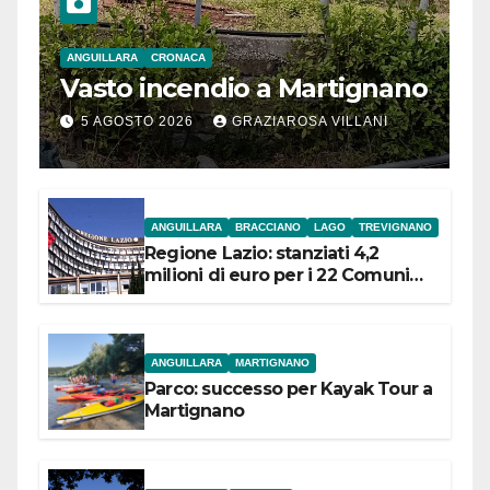
ANGUILLARA
CRONACA
Vasto incendio a Martignano
5 AGOSTO 2026
GRAZIAROSA VILLANI
ANGUILLARA
BRACCIANO
LAGO
TREVIGNANO
Regione Lazio: stanziati 4,2
milioni di euro per i 22 Comuni
dell’Etruria Meridionale
ANGUILLARA
MARTIGNANO
Parco: successo per Kayak Tour a
Martignano