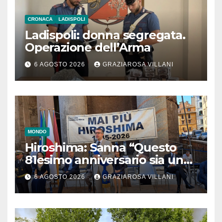
CRONACA
LADISPOLI
Ladispoli: donna segregata.
Operazione dell’Arma
6 AGOSTO 2026
GRAZIAROSA VILLANI
MONDO
Hiroshima: Sanna “Questo
81esimo anniversario sia un
monito per tutti”
6 AGOSTO 2026
GRAZIAROSA VILLANI