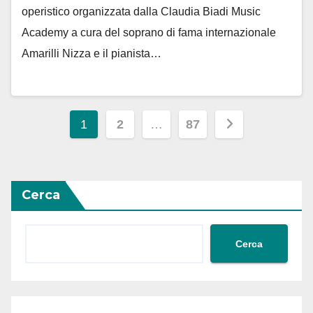
operistico organizzata dalla Claudia Biadi Music
Academy a cura del soprano di fama internazionale
Amarilli Nizza e il pianista…
Paginazione
1
2
…
87
degli
articoli
Cerca
Cerca