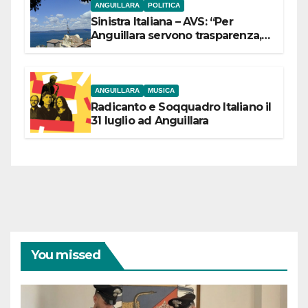
ANGUILLARA
POLITICA
Sinistra Italiana – AVS: “Per
Anguillara servono trasparenza,
partecipazione e scelte politiche
coraggiose”
ANGUILLARA
MUSICA
Radicanto e Soqquadro Italiano il
31 luglio ad Anguillara
You missed