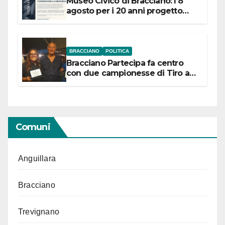
Museo Civico di Bracciano: l’8
agosto per i 20 anni progetto
“Conservare la memoria”
BRACCIANO
POLITICA
Bracciano Partecipa fa centro
con due campionesse di Tiro a
Segno in vista delle urne
Comuni
Anguillara
Bracciano
Trevignano