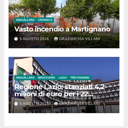
ANGUILLARA
CRONACA
Vasto incendio a Martignano
5 AGOSTO 2026
GRAZIAROSA VILLANI
ANGUILLARA
BRACCIANO
LAGO
TREVIGNANO
Regione Lazio: stanziati 4,2
milioni di euro per i 22
Comuni dell’Etruria
5 AGOSTO 2026
GRAZIAROSA VILLANI
Meridionale