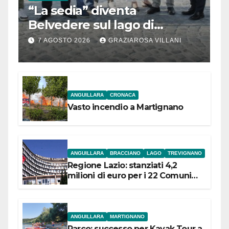
“La sedia” diventa
Belvedere sul lago di
Bracciano: ieri
7 AGOSTO 2026
GRAZIAROSA VILLANI
l’inaugurazione
ANGUILLARA
CRONACA
Vasto incendio a Martignano
ANGUILLARA
BRACCIANO
LAGO
TREVIGNANO
Regione Lazio: stanziati 4,2
milioni di euro per i 22 Comuni
dell’Etruria Meridionale
ANGUILLARA
MARTIGNANO
Parco: successo per Kayak Tour a