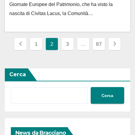
Giornate Europee del Patrimonio, che ha visto la
nascita di Civitas Lacus, la Comunità…
Paginazione
1
2
3
…
87
degli
articoli
Cerca
Cerca
News da Bracciano