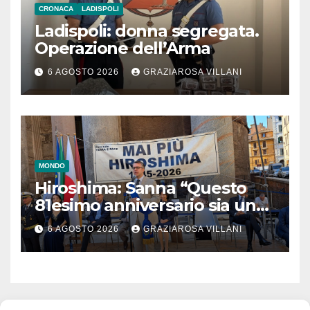
CRONACA
LADISPOLI
Ladispoli: donna segregata.
Operazione dell’Arma
6 AGOSTO 2026
GRAZIAROSA VILLANI
MONDO
Hiroshima: Sanna “Questo
81esimo anniversario sia un
monito per tutti”
6 AGOSTO 2026
GRAZIAROSA VILLANI