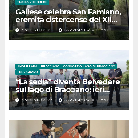
TUSCIA VITERBESE
Gallese celebra San Famiano,
eremita cistercense del XII
secolo
7 AGOSTO 2026
GRAZIAROSA VILLANI
ANGUILLARA
BRACCIANO
CONSORZIO LAGO DI BRACCIANO
TREVIGNANO
“La sedia” diventa Belvedere
sul lago di Bracciano: ieri
l’inaugurazione
7 AGOSTO 2026
GRAZIAROSA VILLANI