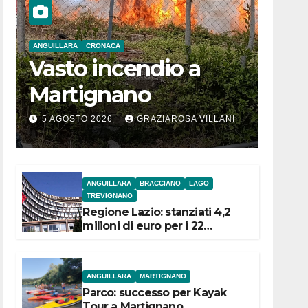
ANGUILLARA
CRONACA
Vasto incendio a
Martignano
5 AGOSTO 2026
GRAZIAROSA VILLANI
ANGUILLARA
BRACCIANO
LAGO
TREVIGNANO
Regione Lazio: stanziati 4,2
milioni di euro per i 22
Comuni dell’Etruria
Meridionale
ANGUILLARA
MARTIGNANO
Parco: successo per Kayak
Tour a Martignano