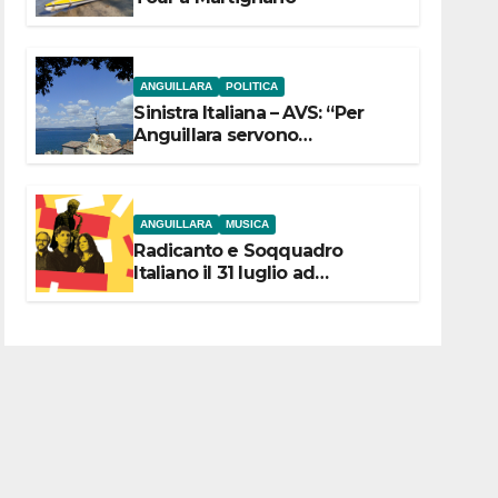
ANGUILLARA
POLITICA
Sinistra Italiana – AVS: “Per
Anguillara servono
trasparenza, partecipazione e
scelte politiche coraggiose”
ANGUILLARA
MUSICA
Radicanto e Soqquadro
Italiano il 31 luglio ad
Anguillara