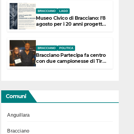
BRACCIANO
LAGO
Museo Civico di Bracciano: l’8
agosto per i 20 anni progetto
“Conservare la memoria”
BRACCIANO
POLITICA
Bracciano Partecipa fa centro
con due campionesse di Tiro
a Segno in vista delle urne
Comuni
Anguillara
Bracciano