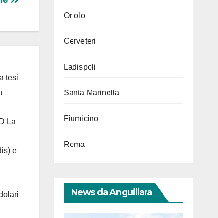
Oriolo
Cerveteri
Ladispoli
a tesi
n
Santa Marinella
Fiumicino
 D La
Roma
is) e
News da Anguillara
dolari