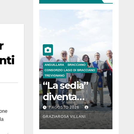
r
nti
ANGUILLARA
BRACCIANO
CONSORZIO LAGO DI BRACCIANO
TREVIGNANO
“La sedia”
diventa
Belvedere sul
7 AGOSTO 2026
ione
lago di
GRAZIAROSA VILLANI
la
Bracciano: ieri