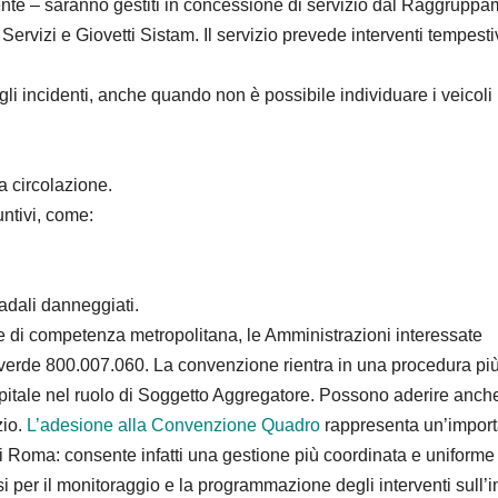
biente – saranno gestiti in concessione di servizio dal Raggrupp
rvizi e Giovetti Sistam. Il servizio prevede interventi tempesti
gli incidenti, anche quando non è possibile individuare i veicoli
la circolazione.
ntivi, come:
radali danneggiati.
de di competenza metropolitana, le Amministrazioni interessate
o verde 800.007.060. La convenzione rientra in una procedura pi
pitale nel ruolo di Soggetto Aggregatore. Possono aderire anche
zio.
L’adesione alla Convenzione Quadro
rappresenta un’import
i Roma: consente infatti una gestione più coordinata e uniforme
si per il monitoraggio e la programmazione degli interventi sull’i