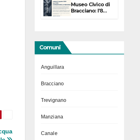
Museo Civico di
Bracciano: l’8
agosto per i 20
anni progetto
“Conservare la
memoria”
Comuni
Anguillara
Bracciano
Trevignano
Manziana
acqua
Canale
ile