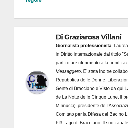
articoli
Di
Graziarosa Villani
Giornalista professionista
, Laurea
in Diritto internazionale dal titolo "
particolare riferimento alla riunific
Messaggero.
E' stata inoltre collab
Repubblica delle Donne, Liberazion
Gente di Bracciano
e Visto da qui L
de
La Notte delle Cinque Lune, Il p
Minnucci), presidente dell'
Associaz
Comitato per la Difesa del Bacino 
Fl3 Lago di Bracciano. Il suo cana