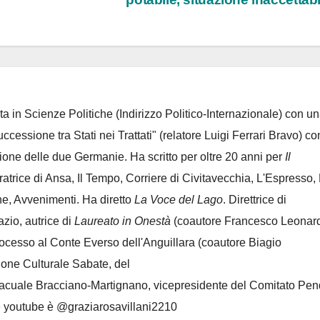
ta in Scienze Politiche (Indirizzo Politico-Internazionale) con un
Successione tra Stati nei Trattati" (relatore Luigi Ferrari Bravo) co
azione delle due Germanie. Ha scritto per oltre 20 anni per
Il
oratrice di Ansa, Il Tempo, Corriere di Civitavecchia, L'Espresso,
e, Avvenimenti. Ha diretto
La Voce del Lago
. Direttrice di
azio, autrice di
Laureato in Onestà
(coautore Francesco Leonard
rocesso al Conte Everso dell'Anguillara
(coautore Biagio
ione Culturale Sabate
, del
Lacuale Bracciano-Martignano
, vicepresidente del Comitato Pen
le youtube è @graziarosavillani2210