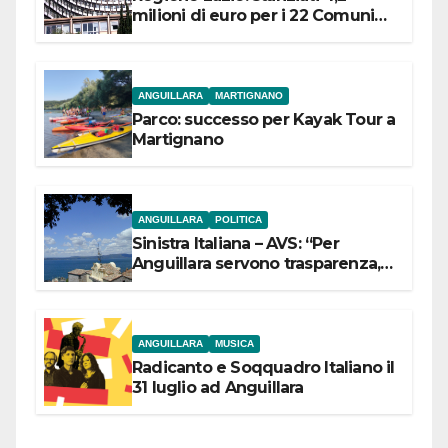
milioni di euro per i 22 Comuni
dell’Etruria Meridionale
ANGUILLARA
MARTIGNANO
Parco: successo per Kayak Tour a
Martignano
ANGUILLARA
POLITICA
Sinistra Italiana – AVS: “Per
Anguillara servono trasparenza,
partecipazione e scelte politiche
coraggiose”
ANGUILLARA
MUSICA
Radicanto e Soqquadro Italiano il
31 luglio ad Anguillara