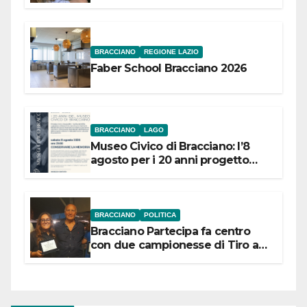
Festival “Storie in cielo e in terra”
BRACCIANO
REGIONE LAZIO
Faber School Bracciano 2026
BRACCIANO
LAGO
Museo Civico di Bracciano: l’8
agosto per i 20 anni progetto
“Conservare la memoria”
BRACCIANO
POLITICA
Bracciano Partecipa fa centro
con due campionesse di Tiro a
Segno in vista delle urne