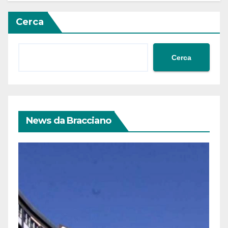
Cerca
Cerca
News da Bracciano