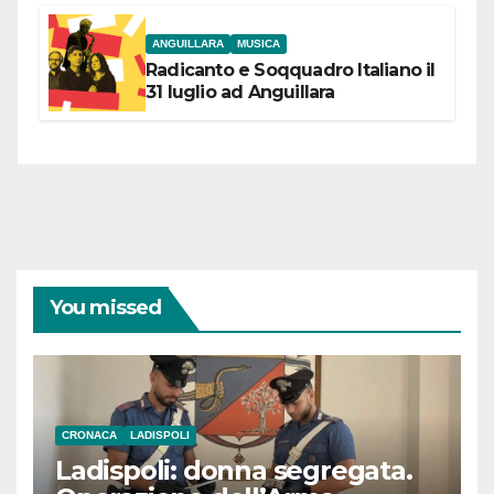
ANGUILLARA
MUSICA
Radicanto e Soqquadro Italiano il
31 luglio ad Anguillara
You missed
CRONACA
LADISPOLI
Ladispoli: donna segregata.