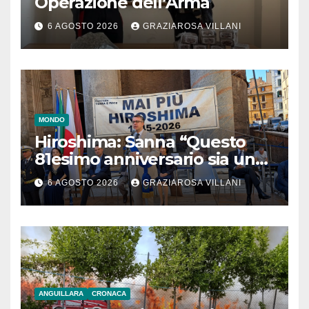
Operazione dell’Arma
6 AGOSTO 2026
GRAZIAROSA VILLANI
MONDO
Hiroshima: Sanna “Questo
81esimo anniversario sia un
monito per tutti”
6 AGOSTO 2026
GRAZIAROSA VILLANI
ANGUILLARA
CRONACA