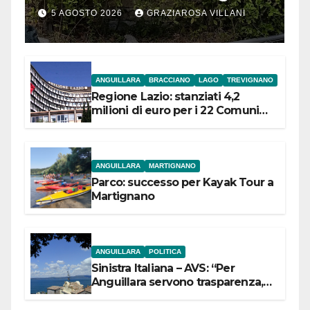
5 AGOSTO 2026
GRAZIAROSA VILLANI
ANGUILLARA
BRACCIANO
LAGO
TREVIGNANO
Regione Lazio: stanziati 4,2
milioni di euro per i 22 Comuni
dell’Etruria Meridionale
ANGUILLARA
MARTIGNANO
Parco: successo per Kayak Tour a
Martignano
ANGUILLARA
POLITICA
Sinistra Italiana – AVS: “Per
Anguillara servono trasparenza,
partecipazione e scelte politiche
coraggiose”