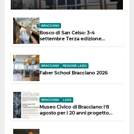
Meridionale
BRACCIANO
Bosco di San Celso: 3-4
settembre Terza edizione
Festival “Storie in cielo e in terra”
BRACCIANO
REGIONE LAZIO
Faber School Bracciano 2026
BRACCIANO
LAGO
Museo Civico di Bracciano: l’8
agosto per i 20 anni progetto
“Conservare la memoria”