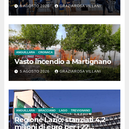
monito per tutti”
6 AGOSTO 2026
GRAZIAROSA VILLANI
ANGUILLARA
CRONACA
Vasto incendio a Martignano
5 AGOSTO 2026
GRAZIAROSA VILLANI
ANGUILLARA
BRACCIANO
LAGO
TREVIGNANO
Regione Lazio: stanziati 4,2
milioni di euro per i 22