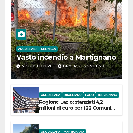
ANGUILLARA
CRONACA
Vasto incendio a Martignano
5 AGOSTO 2026
GRAZIAROSA VILLANI
ANGUILLARA
BRACCIANO
LAGO
TREVIGNANO
Regione Lazio: stanziati 4,2
milioni di euro per i 22 Comuni
dell’Etruria Meridionale
ANGUILLARA
MARTIGNANO