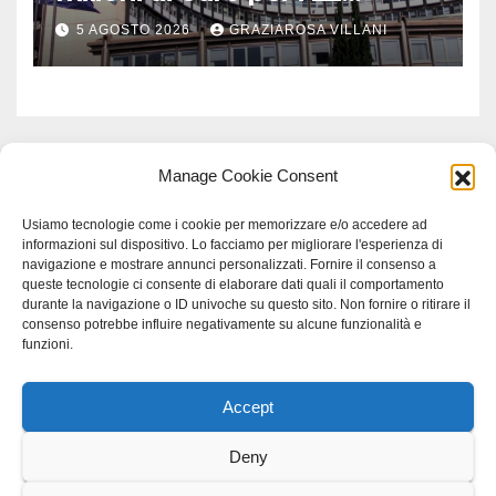
Comuni dell’Etruria
5 AGOSTO 2026
GRAZIAROSA VILLANI
Meridionale
Manage Cookie Consent
Usiamo tecnologie come i cookie per memorizzare e/o accedere ad
informazioni sul dispositivo. Lo facciamo per migliorare l'esperienza di
navigazione e mostrare annunci personalizzati. Fornire il consenso a
queste tecnologie ci consente di elaborare dati quali il comportamento
durante la navigazione o ID univoche su questo sito. Non fornire o ritirare il
consenso potrebbe influire negativamente su alcune funzionalità e
funzioni.
Accept
Proudly powered by WordPress
|
Tema: Newspaperex di
Themeansar
.
Deny
Home
Gerenza
home
Lavoro
Scienza
studio specialistico bracciano