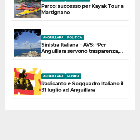
Parco: successo per Kayak Tour a
Martignano
ANGUILLARA
POLITICA
Sinistra Italiana – AVS: “Per
Anguillara servono trasparenza,
partecipazione e scelte politiche
coraggiose”
ANGUILLARA
MUSICA
Radicanto e Soqquadro Italiano il
31 luglio ad Anguillara