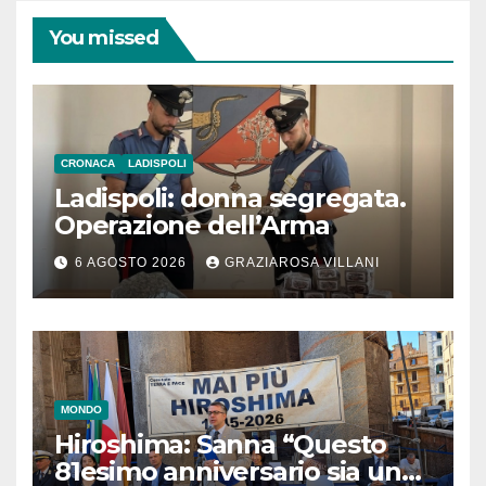
You missed
CRONACA
LADISPOLI
Ladispoli: donna segregata.
Operazione dell’Arma
6 AGOSTO 2026
GRAZIAROSA VILLANI
MONDO
Hiroshima: Sanna “Questo
81esimo anniversario sia un