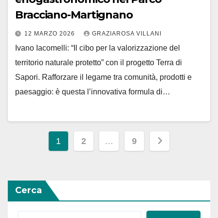
Bracciano-Martignano
12 MARZO 2026
GRAZIAROSA VILLANI
Ivano Iacomelli: “Il cibo per la valorizzazione del
territorio naturale protetto” con il progetto Terra di
Sapori. Rafforzare il legame tra comunità, prodotti e
paesaggio: è questa l’innovativa formula di…
Paginazione
1
2
…
9
degli
articoli
Cerca