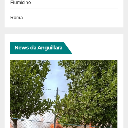
Fiumicino
Roma
News da Anguillara