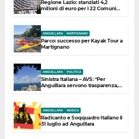
Regione Lazio: stanziati 4,2
milioni di euro per i 22 Comuni
dell’Etruria Meridionale
ANGUILLARA
MARTIGNANO
Parco: successo per Kayak Tour a
Martignano
ANGUILLARA
POLITICA
Sinistra Italiana – AVS: “Per
Anguillara servono trasparenza,
partecipazione e scelte politiche
coraggiose”
ANGUILLARA
MUSICA
Radicanto e Soqquadro Italiano il
31 luglio ad Anguillara