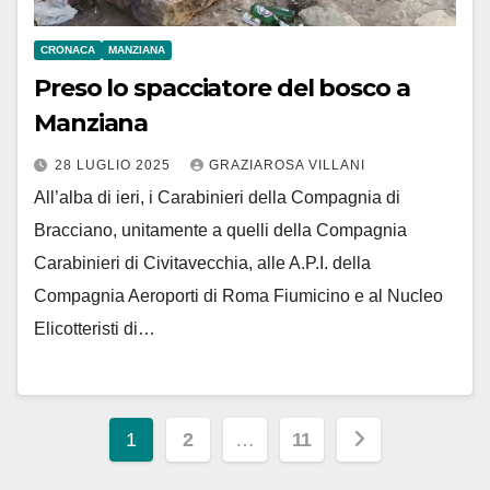
CRONACA
MANZIANA
Preso lo spacciatore del bosco a
Manziana
28 LUGLIO 2025
GRAZIAROSA VILLANI
All’alba di ieri, i Carabinieri della Compagnia di
Bracciano, unitamente a quelli della Compagnia
Carabinieri di Civitavecchia, alle A.P.I. della
Compagnia Aeroporti di Roma Fiumicino e al Nucleo
Elicotteristi di…
Paginazione
1
2
…
11
degli