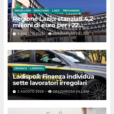
ANGUILLARA
BRACCIANO
LAGO
TREVIGNANO
Regione Lazio: stanziati 4,2
milioni di euro per i 22
Comuni dell’Etruria
5 AGOSTO 2026
GRAZIAROSA VILLANI
Meridionale
CRONACA
LADISPOLI
Ladispoli: Finanza individua
sette lavoratori irregolari
5 AGOSTO 2026
GRAZIAROSA VILLANI