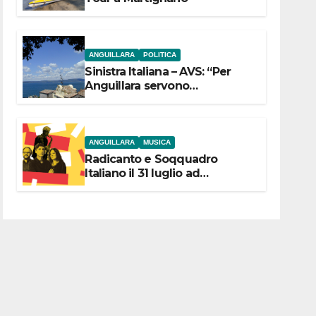
ANGUILLARA
POLITICA
Sinistra Italiana – AVS: “Per
Anguillara servono
trasparenza, partecipazione e
scelte politiche coraggiose”
ANGUILLARA
MUSICA
Radicanto e Soqquadro
Italiano il 31 luglio ad
Anguillara