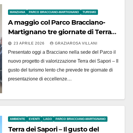
MANZIANA
PARCO BRACCIANO-MARTIGNANO
TURISMO
A maggio col Parco Bracciano-
Martignano tre giornate di Terra
dei Sapori-Il gusto del turismo
23 APRILE 2026
GRAZIAROSA VILLANI
lento
Presentato oggi a Bracciano nella sede del Parco il
nuovo progetto di valorizzazione Terra dei Sapori – Il
gusto del turismo lento che prevede tre giornate di
presentazione di eccellenze…
AMBIENTE
EVENTI
LAGO
PARCO BRACCIANO-MARTIGNANO
Terra dei Sapori – Il gusto del