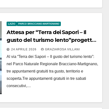
LAZIO
PARCO BRACCIANO-MARTIGNANO
Attesa per “Terra dei Sapori – Il
gusto del turismo lento”progetto
di valorizzazione del Parco di
24 APRILE 2026
GRAZIAROSA VILLANI
Bracciano-Martignano
Al via “Terra dei Sapori – Il gusto del turismo lento”:
nel Parco Naturale Regionale Bracciano-Martignano,
tre appuntamenti gratuiti tra gusto, territorio e
scoperta.Tre appuntamenti gratuiti in tre sabati
consecutivi,…