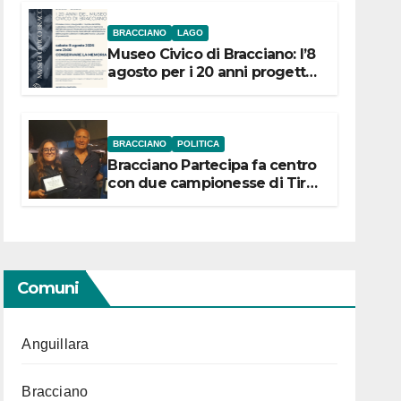
BRACCIANO
LAGO
Museo Civico di Bracciano: l’8
agosto per i 20 anni progetto
“Conservare la memoria”
BRACCIANO
POLITICA
Bracciano Partecipa fa centro
con due campionesse di Tiro
a Segno in vista delle urne
Comuni
Anguillara
Bracciano