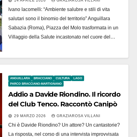
14 APRILE 2026
GRAZIAROSA VILLANI
Ivano Iacomelli: “Ambiente salubre e stili di vita
salutari sono il binomio del territorio” Anguillara
Sabazia (Roma), Piazza del Molo trasformata in un
Villaggio della Salute incastonato nel cuore del…
ANGUILLARA
BRACCIANO
CULTURA
LAGO
PARCO BRACCIANO-MARTIGNANO
Addio a Davide Riondino. Il ricordo
del Club Tenco. Raccontò Canipò
29 MARZO 2026
GRAZIAROSA VILLANI
Chi è Davide Riondino? Un attore? Un cantastorie?
La risposta, nel corso di una intervista improvvisata