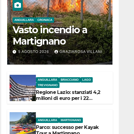
ANGUILLARA
CRONACA
Vasto incendio a
Martignano
5 AGOSTO 2026
GRAZIAROSA VILLANI
ANGUILLARA
BRACCIANO
LAGO
TREVIGNANO
Regione Lazio: stanziati 4,2
milioni di euro per i 22
Comuni dell’Etruria
Meridionale
ANGUILLARA
MARTIGNANO
Parco: successo per Kayak
Tour a Martignano