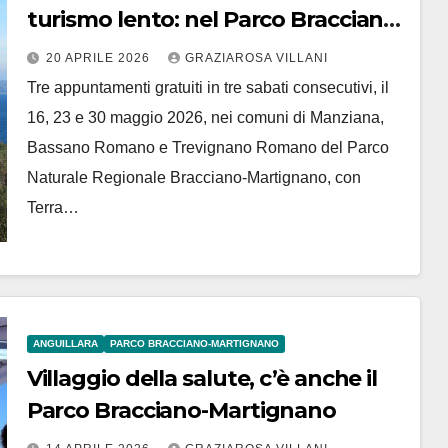
turismo lento: nel Parco Bracciano-
Martignano, tre appuntamenti
20 APRILE 2026
GRAZIAROSA VILLANI
gratuiti tra gusto, territorio e
Tre appuntamenti gratuiti in tre sabati consecutivi, il
scoperta
16, 23 e 30 maggio 2026, nei comuni di Manziana,
Bassano Romano e Trevignano Romano del Parco
Naturale Regionale Bracciano-Martignano, con
Terra…
ANGUILLARA
PARCO BRACCIANO-MARTIGNANO
Villaggio della salute, c’è anche il
Parco Bracciano-Martignano