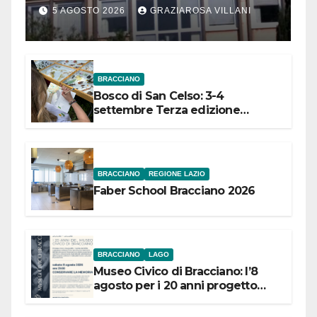
Comuni dell’Etruria
5 AGOSTO 2026
GRAZIAROSA VILLANI
Meridionale
BRACCIANO
Bosco di San Celso: 3-4
settembre Terza edizione
Festival “Storie in cielo e in terra”
BRACCIANO
REGIONE LAZIO
Faber School Bracciano 2026
BRACCIANO
LAGO
Museo Civico di Bracciano: l’8
agosto per i 20 anni progetto
“Conservare la memoria”