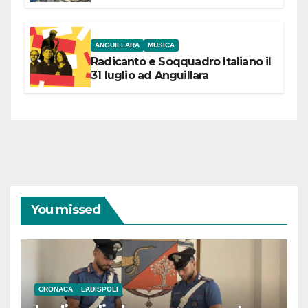
partecipazione e scelte politiche
coraggiose”
ANGUILLARA
MUSICA
Radicanto e Soqquadro Italiano il
31 luglio ad Anguillara
You missed
CRONACA
LADISPOLI