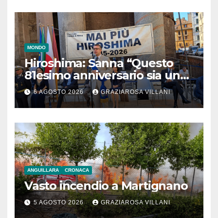
MONDO
Hiroshima: Sanna “Questo
81esimo anniversario sia un
monito per tutti”
6 AGOSTO 2026
GRAZIAROSA VILLANI
ANGUILLARA
CRONACA
Vasto incendio a Martignano
5 AGOSTO 2026
GRAZIAROSA VILLANI