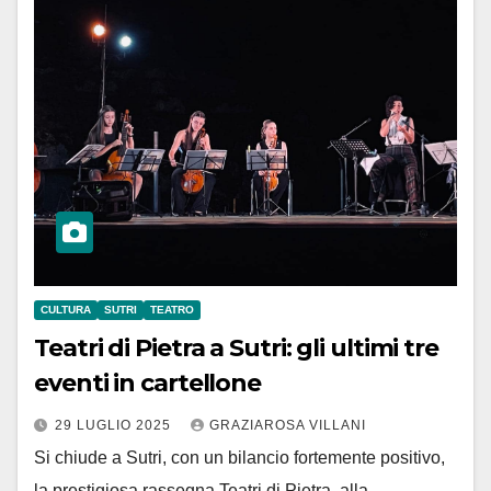
CULTURA
SUTRI
TEATRO
Teatri di Pietra a Sutri: gli ultimi tre
eventi in cartellone
29 LUGLIO 2025
GRAZIAROSA VILLANI
Si chiude a Sutri, con un bilancio fortemente positivo,
la prestigiosa rassegna Teatri di Pietra, alla