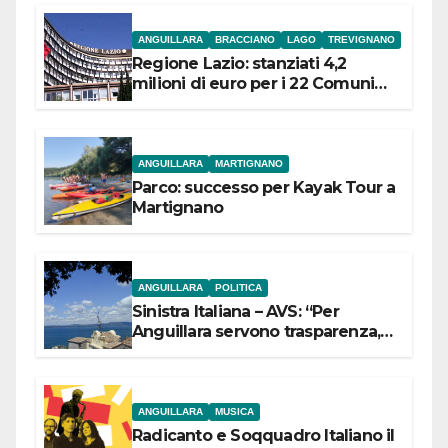
ANGUILLARA
BRACCIANO
LAGO
TREVIGNANO
Regione Lazio: stanziati 4,2
milioni di euro per i 22 Comuni
dell’Etruria Meridionale
ANGUILLARA
MARTIGNANO
Parco: successo per Kayak Tour a
Martignano
ANGUILLARA
POLITICA
Sinistra Italiana – AVS: “Per
Anguillara servono trasparenza,
partecipazione e scelte politiche
coraggiose”
ANGUILLARA
MUSICA
Radicanto e Soqquadro Italiano il