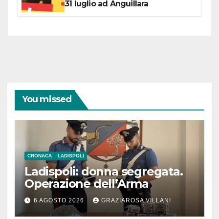
31 luglio ad Anguillara
You missed
CRONACA
LADISPOLI
Ladispoli: donna segregata.
Operazione dell’Arma
6 AGOSTO 2026
GRAZIAROSA VILLANI