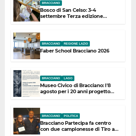
BRACCIANO
Bosco di San Celso: 3-4
settembre Terza edizione
Festival “Storie in cielo e in terra”
BRACCIANO
REGIONE LAZIO
Faber School Bracciano 2026
BRACCIANO
LAGO
Museo Civico di Bracciano: l’8
agosto per i 20 anni progetto
“Conservare la memoria”
BRACCIANO
POLITICA
Bracciano Partecipa fa centro
con due campionesse di Tiro a
Segno in vista delle urne