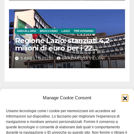
ANGUILLARA
BRACCIANO
LAGO
TREVIGNANO
Regione Lazio: stanziati 4,2
milioni di euro per i 22
Comuni dell’Etruria
5 AGOSTO 2026
GRAZIAROSA VILLANI
Meridionale
Manage Cookie Consent
Usiamo tecnologie come i cookie per memorizzare e/o accedere ad
informazioni sul dispositivo. Lo facciamo per migliorare l'esperienza di
navigazione e mostrare annunci personalizzati. Fornire il consenso a
queste tecnologie ci consente di elaborare dati quali il comportamento
durante la navigazione o ID univoche su questo sito. Non fornire o ritirare il