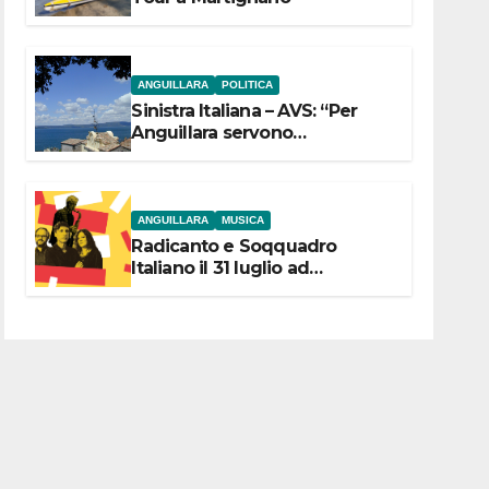
ANGUILLARA
POLITICA
Sinistra Italiana – AVS: “Per
Anguillara servono
trasparenza, partecipazione e
scelte politiche coraggiose”
ANGUILLARA
MUSICA
Radicanto e Soqquadro
Italiano il 31 luglio ad
Anguillara