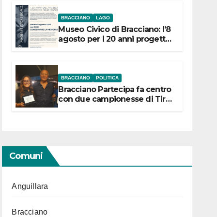
BRACCIANO
LAGO
Museo Civico di Bracciano: l’8
agosto per i 20 anni progetto
“Conservare la memoria”
BRACCIANO
POLITICA
Bracciano Partecipa fa centro
con due campionesse di Tiro
a Segno in vista delle urne
Comuni
Anguillara
Bracciano