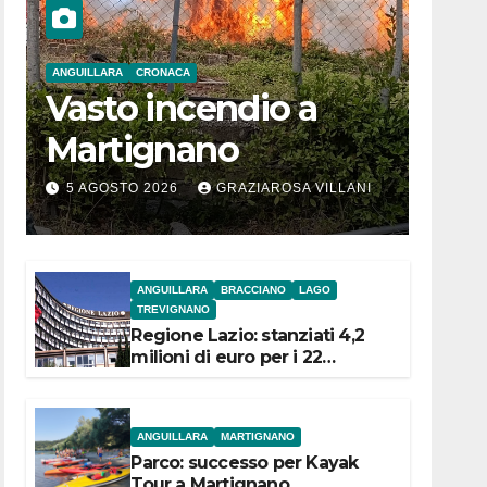
ANGUILLARA
CRONACA
Vasto incendio a
Martignano
5 AGOSTO 2026
GRAZIAROSA VILLANI
ANGUILLARA
BRACCIANO
LAGO
TREVIGNANO
Regione Lazio: stanziati 4,2
milioni di euro per i 22
Comuni dell’Etruria
Meridionale
ANGUILLARA
MARTIGNANO
Parco: successo per Kayak
Tour a Martignano