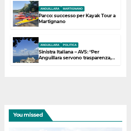
ANGUILLARA
MARTIGNANO
Parco: successo per Kayak Tour a
Martignano
ANGUILLARA
POLITICA
Sinistra Italiana – AVS: “Per
Anguillara servono trasparenza,
partecipazione e scelte politiche
coraggiose”
You missed