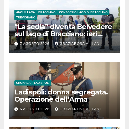
ANGUILLARA
BRACCIANO
CONSORZIO LAGO DI BRACCIANO
TREVIGNANO
“La sedia” diventa Belvedere
sul lago di Bracciano: ieri
l’inaugurazione
7 AGOSTO 2026
GRAZIAROSA VILLANI
CRONACA
LADISPOLI
Ladispoli: donna segregata.
Operazione dell’Arma
6 AGOSTO 2026
GRAZIAROSA VILLANI