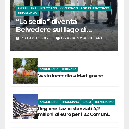
ANGUILLARA
BRACCIANO
CONSORZIO LAGO DI BRACCIANO
TREVIGNANO
“La sedia” diventa
Belvedere sul lago di
Bracciano: ieri
7 AGOSTO 2026
GRAZIAROSA VILLANI
l’inaugurazione
ANGUILLARA
CRONACA
Vasto incendio a Martignano
ANGUILLARA
BRACCIANO
LAGO
TREVIGNANO
Regione Lazio: stanziati 4,2
milioni di euro per i 22 Comuni
dell’Etruria Meridionale