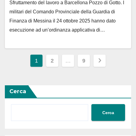
Sfruttamento del lavoro a Barcellona Pozzo di Gotto. I
militari del Comando Provinciale della Guardia di
Finanza di Messina il 24 ottobre 2025 hanno dato
esecuzione ad un’ordinanza applicativa di…
Paginazione
1
2
…
9
degli
articoli
Cerca
Cerca