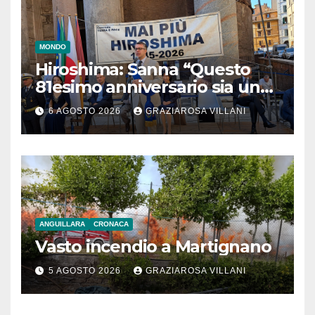
MONDO
Hiroshima: Sanna “Questo
81esimo anniversario sia un
monito per tutti”
6 AGOSTO 2026
GRAZIAROSA VILLANI
ANGUILLARA
CRONACA
Vasto incendio a Martignano
5 AGOSTO 2026
GRAZIAROSA VILLANI