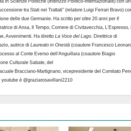
ta in Scienze Politiche (Indirizzo Politico-Internazionale) con un
Successione tra Stati nei Trattati" (relatore Luigi Ferrari Bravo) co
azione delle due Germanie. Ha scritto per oltre 20 anni per
Il
oratrice di Ansa, Il Tempo, Corriere di Civitavecchia, L'Espresso,
e, Avvenimenti. Ha diretto
La Voce del Lago
. Direttrice di
azio, autrice di
Laureato in Onestà
(coautore Francesco Leonard
rocesso al Conte Everso dell'Anguillara
(coautore Biagio
ione Culturale Sabate
, del
Lacuale Bracciano-Martignano
, vicepresidente del Comitato Pen
le youtube è @graziarosavillani2210