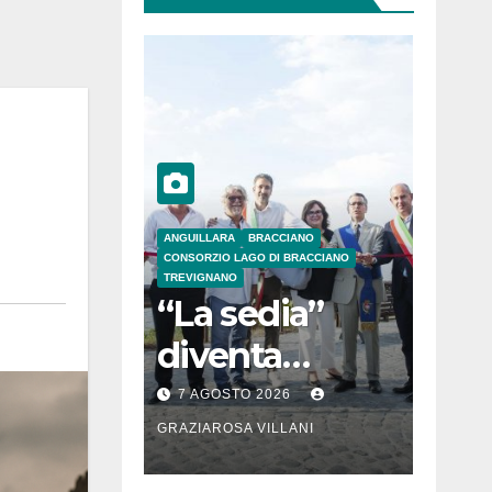
ANGUILLARA
BRACCIANO
CONSORZIO LAGO DI BRACCIANO
TREVIGNANO
“La sedia”
diventa
Belvedere sul
7 AGOSTO 2026
lago di
GRAZIAROSA VILLANI
Bracciano: ieri