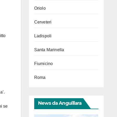
Oriolo
Cerveteri
itto
Ladispoli
Santa Marinella
Fiumicino
Roma
a’.
News da Anguillara
oi se