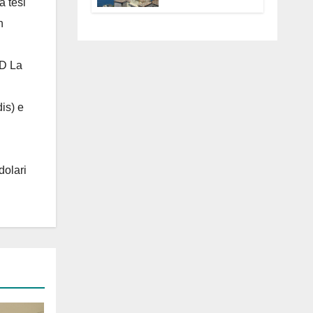
a tesi
Anguillara
servono
n
trasparenza,
partecipazione e
scelte politiche
 D La
coraggiose”
is) e
dolari