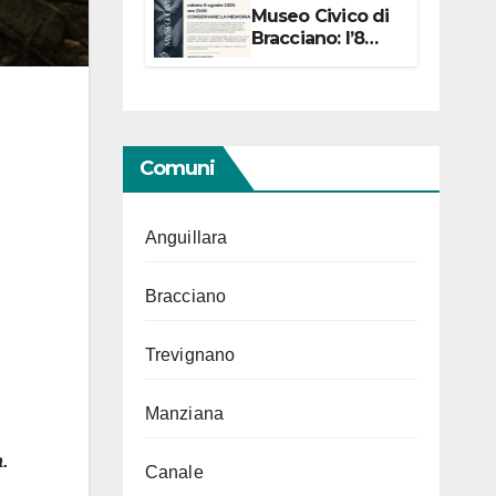
Museo Civico di
Bracciano: l’8
agosto per i 20
anni progetto
“Conservare la
memoria”
Comuni
Anguillara
Bracciano
Trevignano
Manziana
.
Canale