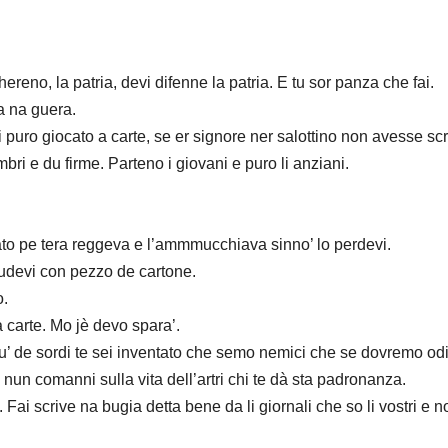
ereno, la patria, devi difenne la patria. E tu sor panza che fai.
a na guera.
puro giocato a carte, se er signore ner salottino non avesse scr
bri e du firme. Parteno i giovani e puro li anziani.
ovato pe tera reggeva e l’ammmucchiava sinno’ lo perdevi.
iudevi con pezzo de cartone.
o.
 carte. Mo jè devo spara’.
iu’ de sordi te sei inventato che semo nemici che se dovremo odi
 nun comanni sulla vita dell’artri chi te dà sta padronanza.
 Fai scrive na bugia detta bene da li giornali che so li vostri e n