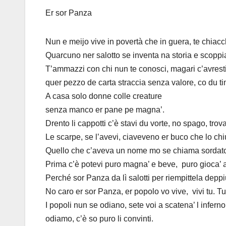
Er sor Panza
Nun e meijo vive in povertà che in guera, te chiacch
Quarcuno ner salotto se inventa na storia e scoppi
T’ammazzi con chi nun te conosci, magari c’avresti 
quer pezzo de carta straccia senza valore, co du tim
A casa solo donne colle creature
senza manco er pane pe magna’.
Drento li cappotti c’è stavi du vorte, no spago, tr
Le scarpe, se l’avevi, ciaveveno er buco che lo ch
Quello che c’aveva un nome mo se chiama sordat
Prima c’è potevi puro magna’ e beve, puro gioca’ a
Perché sor Panza da lì salotti per riempittela depp
No caro er sor Panza, er popolo vo vive, vivi tu. Tu
I popoli nun se odiano, sete voi a scatena’ l inferno.
odiamo, c’è so puro li convinti.