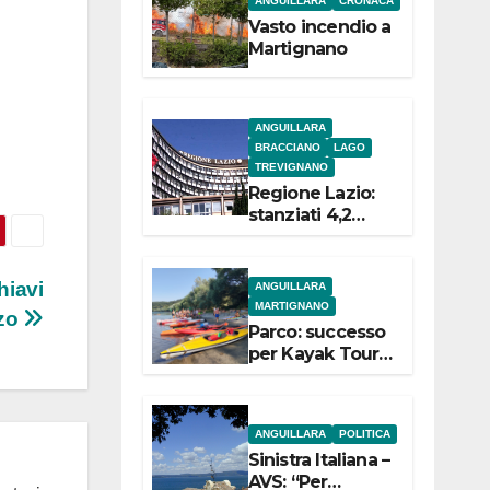
ANGUILLARA
CRONACA
e
Vasto incendio a
Martignano
ANGUILLARA
BRACCIANO
LAGO
TREVIGNANO
Regione Lazio:
stanziati 4,2
milioni di euro
per i 22 Comuni
dell’Etruria
hiavi
ANGUILLARA
Meridionale
MARTIGNANO
zzo
Parco: successo
per Kayak Tour a
Martignano
ANGUILLARA
POLITICA
Sinistra Italiana –
AVS: “Per