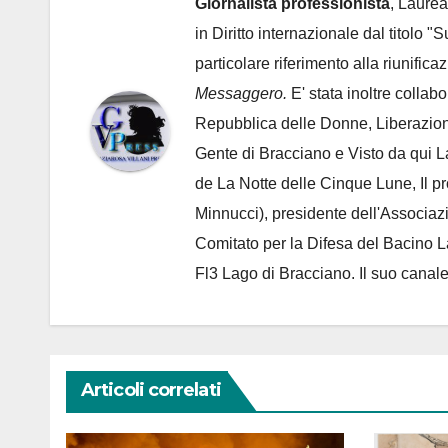
Giornalista professionista
, Laurea
in Diritto internazionale dal titolo "
particolare riferimento alla riunific
Messaggero.
E' stata inoltre collab
Repubblica delle Donne, Liberazion
Gente di Bracciano
e Visto da qui L
de
La Notte delle Cinque Lune, Il p
Minnucci), presidente dell'
Associaz
Comitato per la Difesa del Bacino 
Fl3 Lago di Bracciano. Il suo cana
Articoli correlati