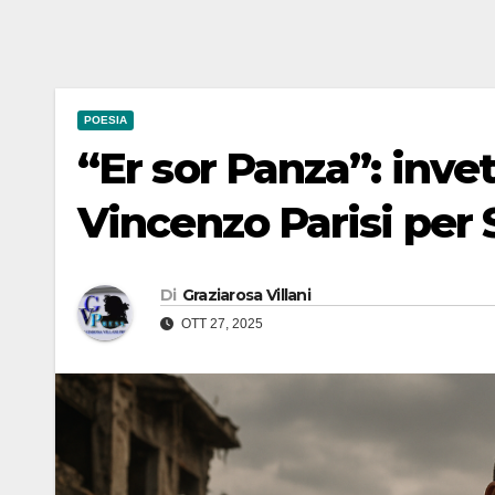
POESIA
“Er sor Panza”: invet
Vincenzo Parisi per 
Di
Graziarosa Villani
OTT 27, 2025