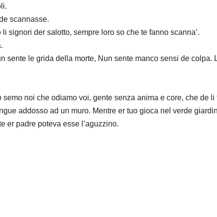
i.
o de scannasse.
i signori der salotto, sempre loro so che te fanno scanna’.
.
sente le grida della morte, Nun sente manco sensi de colpa. 
 semo noi che odiamo voi, gente senza anima e core, che de li f
 sangue addosso ad un muro. Mentre er tuo gioca nel verde giardi
rte er padre poteva esse l’aguzzino.