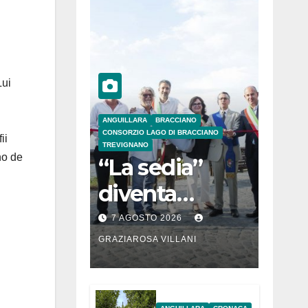
Lui
ANGUILLARA
BRACCIANO
CONSORZIO LAGO DI BRACCIANO
ii
TREVIGNANO
no de
“La sedia”
diventa
Belvedere sul
7 AGOSTO 2026
lago di
GRAZIAROSA VILLANI
Bracciano: ieri
l’inaugurazion