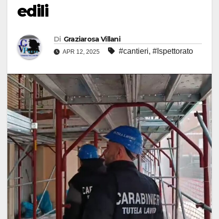
edili
Di
Graziarosa Villani
#cantieri
,
#Ispettorato
APR 12, 2025