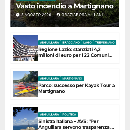
Vasto incendio a Martignano
5 AGOSTO 2026
GRAZIAROSA VILLANI
ANGUILLARA
BRACCIANO
LAGO
TREVIGNANO
Regione Lazio: stanziati 4,2
milioni di euro per i 22 Comuni
dell’Etruria Meridionale
ANGUILLARA
MARTIGNANO
Parco: successo per Kayak Tour a
Martignano
ANGUILLARA
POLITICA
Sinistra Italiana – AVS: “Per
Anguillara servono trasparenza,