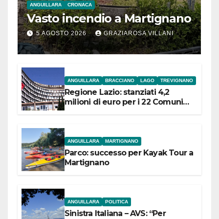
ANGUILLARA
CRONACA
Vasto incendio a Martignano
5 AGOSTO 2026
GRAZIAROSA VILLANI
ANGUILLARA
BRACCIANO
LAGO
TREVIGNANO
Regione Lazio: stanziati 4,2
milioni di euro per i 22 Comuni
dell’Etruria Meridionale
ANGUILLARA
MARTIGNANO
Parco: successo per Kayak Tour a
Martignano
ANGUILLARA
POLITICA
Sinistra Italiana – AVS: “Per