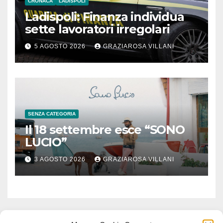
CRONACA
LADISPOLI
Ladispoli: Finanza individua
sette lavoratori irregolari
5 AGOSTO 2026
GRAZIAROSA VILLANI
SENZA CATEGORIA
Il 18 settembre esce “SONO
LUCIO”
3 AGOSTO 2026
GRAZIAROSA VILLANI