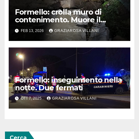
Formello: crolla muro di
contenimento. Muore il
58enne Umberto D’Errico
FEB 13, 2026
GRAZIAROSA VILLANI
Formello: inseguimento nella
notte. Due fermati
OTT 7, 2025
GRAZIAROSA VILLANI
Cerca