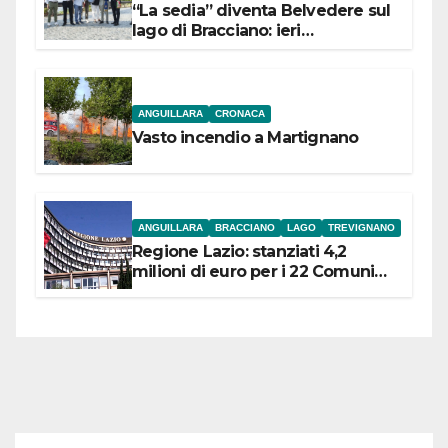
“La sedia” diventa Belvedere sul
lago di Bracciano: ieri
l’inaugurazione
ANGUILLARA
CRONACA
Vasto incendio a Martignano
ANGUILLARA
BRACCIANO
LAGO
TREVIGNANO
Regione Lazio: stanziati 4,2
milioni di euro per i 22 Comuni
dell’Etruria Meridionale