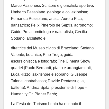
Marco Pastonesi, Scrittore e giornalista sportivo;
Umberto Pessolano, geologo e collezionista;
Fernanda Pessolano, artista;
Aurora Pica;
danzatrice;
Felix Pinerolo de
Septis
, agronomo;
Guido Prola, ornitologo e naturalista;
Cecilia
Sodano, architetto e
direttrice del Museo civico di Bracciano;
Stefano
Valente, botanico;
Pino Trogu, guida
escursionistica e fotografo; The Cinema Show
quartet
(Paolo Bernardi, piano e arrangiamenti,
Luca Rizzo, sax tenore e soprano; Giuseppe
Talone
, contrabasso;
Davide Pentassuglia,
batteria)
; Andrea Spila, presidente di Hope –
Humanity
On Planet Earth
;
La Festa del Turismo
L
ento ha ottenuto il