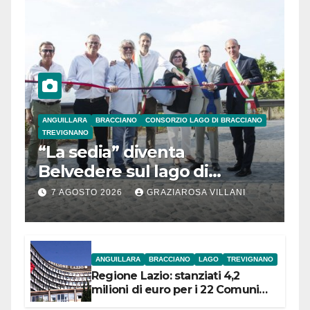
ANGUILLARA
BRACCIANO
CONSORZIO LAGO DI BRACCIANO
TREVIGNANO
“La sedia” diventa
Belvedere sul lago di
Bracciano: ieri
7 AGOSTO 2026
GRAZIAROSA VILLANI
l’inaugurazione
ANGUILLARA
BRACCIANO
LAGO
TREVIGNANO
Regione Lazio: stanziati 4,2
milioni di euro per i 22 Comuni
dell’Etruria Meridionale