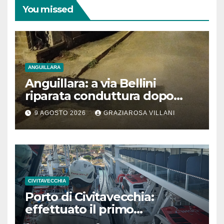
You missed
ANGUILLARA
Anguillara: a via Bellini
riparata conduttura dopo
segnalazione IdD
9 AGOSTO 2026
GRAZIAROSA VILLANI
CIVITAVECCHIA
Porto di Civitavecchia:
effettuato il primo
rifornimento di GNL ad una