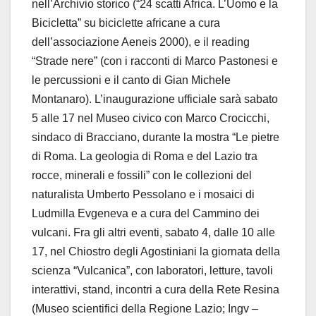
nell’Archivio storico
(“24 scatti Africa
. L’Uomo e la
Bicicletta
” su biciclette africane a cura
dell’a
ssociazione
Aen
e
is
2000
)
,
e il reading
“Strade nere”
(
con i racconti di Marco Pastonesi e
le percussioni e il canto di Gian Michele
Montanaro
)
. L’inaugurazione ufficiale sarà sabato
5 alle 17 nel Museo civico con Marco Crocicchi,
sindaco di Bracciano, durante la mostra “Le pietre
di Roma
. La geologia di Roma e del Lazio tra
rocce, minerali e fossili
” con le collezioni del
naturalista Umberto Pessolano e i mosaici di
Ludmilla
Evgeneva
e a cura del Cammino dei
vulcani
. Fra gli altri eventi,
sabato 4, dalle 10 alle
17, nel Chiostro degli Agostiniani la giornata della
scienza “Vulcanica”
,
con laboratori, letture, tavoli
interattivi, stand, incontri
a cura della Rete Resina
(
Museo scientifici della
R
egione Lazio;
Ingv
–