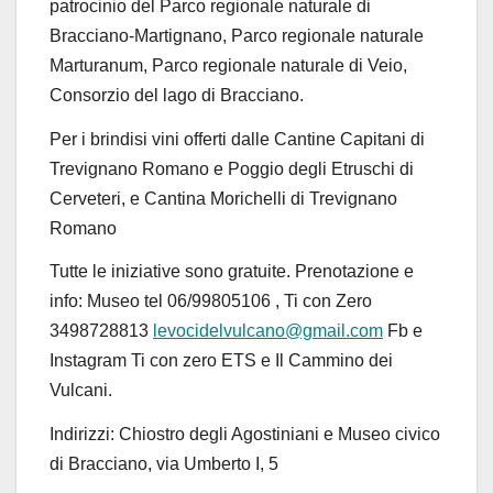
patrocinio del
Parco
regionale naturale
di
Bracciano-Martignano,
Parco regionale
n
aturale
Marturanum
, Parco
regionale naturale
di Veio,
Consorzio del lago di Bracciano
.
Per i brindisi v
ini offerti dalle
Cantine Capitani di
Trevignano Romano e
Poggio degli Etruschi di
Cerveteri
, e
Cantina
Morichelli
di Trevignano
Romano
Tutte le iniziative sono gratuite
.
Prenotazione e
info
: Museo
tel
06/99805106
,
Ti con Zero
3498728813
levocidelvulcano@gmail.com
Fb e
Instagram
Ti con zero ETS e
Il
C
ammino dei
Vulcani
.
Indirizzi:
Chiostro degli Agostiniani e Museo civico
di Bracciano, via Umberto I, 5