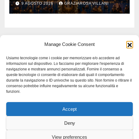
9 AGOSTO 2026
GRAZIAROSA VILLANI
Manage Cookie Consent
Usiamo tecnologie come i cookie per memorizzare e/o accedere ad
informazioni sul dispositivo. Lo facciamo per migliorare l'esperienza di
navigazione e mostrare annunci personalizzati. Fornire il consenso a
queste tecnologie ci consente di elaborare dati quali il comportamento
durante la navigazione o ID univoche su questo sito. Non fornire o ritirare il
consenso potrebbe influire negativamente su alcune funzionalità e
funzioni.
Accept
Proudly powered by WordPress
|
Tema: Newspaperex di
Themeansar
.
Deny
Home
Gerenza
home
Lavoro
Scienza
studio specialistico bracciano
View preferences
Villani Comunicazione