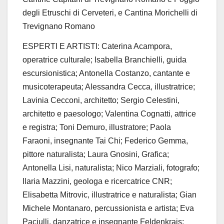
degli Etruschi di Cerveteri, e Cantina
Morichelli
di
Trevignano Romano
ESPERTI E ARTISTI:
Caterina Acampora,
operatrice culturale; Isabella
Branchielli
, guida
escursionistica; Antonella C
o
s
tanzo
, cantante e
musicoterapeuta;
Alessandra Cecca, illustratrice;
Lavinia Cecconi, architetto;
Sergio Celestini,
architetto e paesologo; Valentina
Cognatti
, attrice
e registra;
Toni Demuro, illustratore;
Paola
Faraoni, insegnante
Tai
Chi;
Federico Gemma,
pittore naturalista;
Laura
Gnosini
, Grafica;
Antonella Lisi, naturalista; Nico Marziali, fotografo;
Ilaria Mazzini,
geologa
e ricercatrice CNR
;
Elisabetta Mitrovic, illustratrice e naturalista;
Gian
Michele Montanaro, percussionista e artista; Eva
Paciulli, danzatrice e insegnante Feldenkrais;