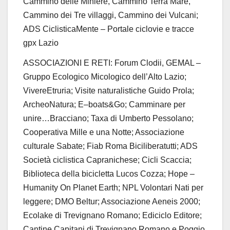
Cammino delle Miniere, Cammino Terra Mare,
Cammino dei Tre villaggi, Cammino dei Vulcani
;
ADS
CiclisticaMente
– Portale ciclovie e tracce
gpx
Lazio
ASSOCIAZIONI
E RETI
:
Forum
Clodii
,
GEMAL –
Gruppo Ecologico Micologico dell’Alto Lazio;
VivereEtruria
; Visite naturalistiche Guido Prola;
ArcheoNatura
;
E
–
boat
s
&Go
; Camminare per
unire…Bracciano
;
Taxa di Umberto Pessolano;
Coop
erativa
Mille e una Notte; Associazione
culturale
Sabate
;
Fiab Roma
Biciliberatutti
; ADS
Società ciclistica Capranichese; Cicli Scaccia;
Biblioteca della bicicletta
Lucos
Cozza;
Hope –
Humanity
On Planet Earth
;
NPL Volontari Nati per
leggere
; DMO
Beltur
; A
ssociazione
Aen
e
is
2000
;
Ecolake
di
Trevignano
Romano;
Ediciclo
Editore;
Cantine Capitani di Trevignano Romano e Poggio