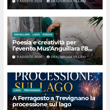
9 AGOSTO 2026
GRAZIAROSA VILLANI
nave da crociera
ANGUILLARA
LAGO
POESIA
Poesia e creatività per
l’evento Mus’Anguillara l’8
agosto 2026 al Museo
9 AGOSTO 2026
GRAZIAROSA VILLANI
Contadino
LAGO
TREVIGNANO
A Ferragosto a Trevignano la
processione sul lago