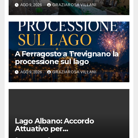
agosto 2026 al Museo
AGO 9, 2026
GRAZIAROSA VILLANI
Contadino
A Ferragosto a Trevignano la
processione sul lago
AGO 9, 2026
GRAZIAROSA VILLANI
Lago Albano: Accordo
Attuativo per
l’interconnessione