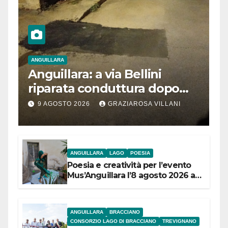
ANGUILLARA
Anguillara: a via Bellini
riparata conduttura dopo
segnalazione IdD
9 AGOSTO 2026
GRAZIAROSA VILLANI
ANGUILLARA
LAGO
POESIA
Poesia e creatività per l’evento
Mus’Anguillara l’8 agosto 2026 al
Museo Contadino
ANGUILLARA
BRACCIANO
CONSORZIO LAGO DI BRACCIANO
TREVIGNANO