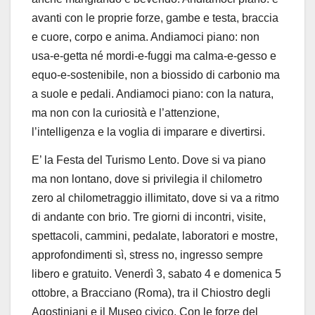
avanti c
on le proprie forze, gambe e testa, braccia
e cuore, corpo e anima. Andiamoci piano
: n
on
usa-e-getta
né mordi-e-fuggi
ma
calma-e-gesso e
equo-e-sostenibile, non a biossido di carbonio ma
a suole e pedali
.
Andiamoci piano: con la natura,
ma non con la curiosità e l’attenzione,
l’intelligenza e la voglia di imparare e divertirsi.
E’ la Festa del Turismo Lento. Dove si va piano
ma non lontano, dove si privilegia il chilometro
zero al chilometraggio illimitato, dove si va a ritmo
di andante con brio.
Tre
giorni di incontri, visite,
spettacoli, cammini
,
pedalate
, laboratori e mostre,
approfondiment
i
sì, stress no, ingresso sempre
libero e gratuito
.
Venerdì 3, s
abato 4 e domenica 5
ottobre, a Bracciano (Roma), tra il Chiostro degli
Agostiniani e il Museo civico. Con le forze del