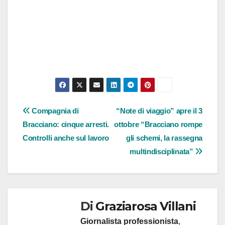
Navigazione
Compagnia di
“Note di viaggio” apre il 3
Bracciano: cinque arresti.
ottobre “Bracciano rompe
articoli
Controlli anche sul lavoro
gli schemi, la rassegna
multindisciplinata”
Di
Graziarosa Villani
Giornalista professionista
,