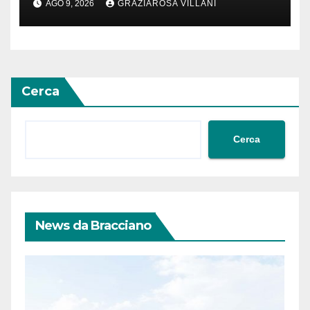
AGO 9, 2026
GRAZIAROSA VILLANI
acquedottistica da 29,5
milioni di euro
Cerca
Cerca
News da Bracciano