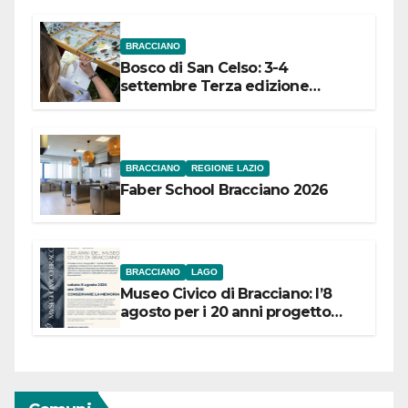
BRACCIANO
Bosco di San Celso: 3-4
settembre Terza edizione
Festival “Storie in cielo e in terra”
BRACCIANO
REGIONE LAZIO
Faber School Bracciano 2026
BRACCIANO
LAGO
Museo Civico di Bracciano: l’8
agosto per i 20 anni progetto
“Conservare la memoria”