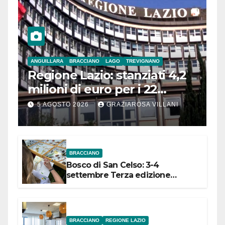
ANGUILLARA
BRACCIANO
LAGO
TREVIGNANO
Regione Lazio: stanziati 4,2
milioni di euro per i 22
Comuni dell’Etruria
5 AGOSTO 2026
GRAZIAROSA VILLANI
Meridionale
BRACCIANO
Bosco di San Celso: 3-4
settembre Terza edizione
Festival “Storie in cielo e in terra”
BRACCIANO
REGIONE LAZIO