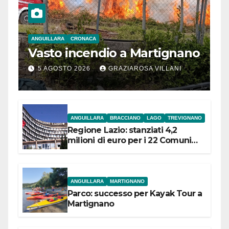
ANGUILLARA
CRONACA
Vasto incendio a Martignano
5 AGOSTO 2026
GRAZIAROSA VILLANI
ANGUILLARA
BRACCIANO
LAGO
TREVIGNANO
Regione Lazio: stanziati 4,2
milioni di euro per i 22 Comuni
dell’Etruria Meridionale
ANGUILLARA
MARTIGNANO
Parco: successo per Kayak Tour a
Martignano