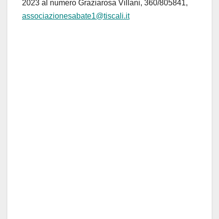
2023 al numero Graziarosa Villani, 360/805841,
associazionesabate1@tiscali.it