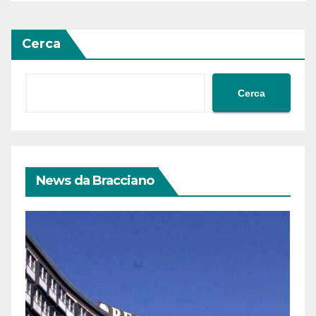
Cerca
Cerca
News da Bracciano