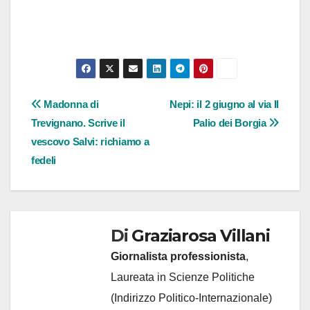
Navigazione
Madonna di
Nepi: il 2 giugno al via Il
Trevignano. Scrive il
Palio dei Borgia
articoli
vescovo Salvi: richiamo a
fedeli
Di
Graziarosa Villani
Giornalista professionista
,
Laureata in Scienze Politiche
(Indirizzo Politico-Internazionale)