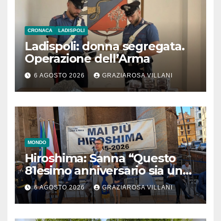
CRONACA
LADISPOLI
Ladispoli: donna segregata.
Operazione dell’Arma
6 AGOSTO 2026
GRAZIAROSA VILLANI
MONDO
Hiroshima: Sanna “Questo
81esimo anniversario sia un
monito per tutti”
6 AGOSTO 2026
GRAZIAROSA VILLANI