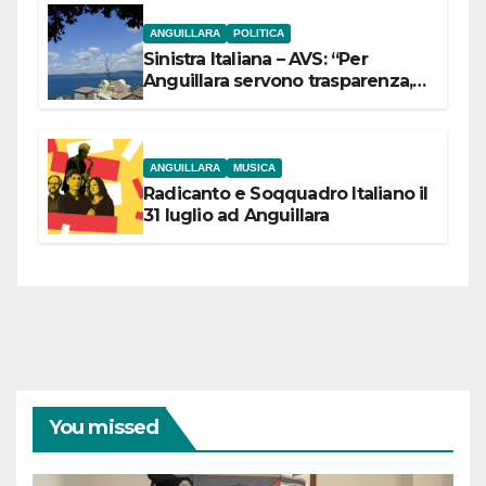
ANGUILLARA
POLITICA
Sinistra Italiana – AVS: “Per
Anguillara servono trasparenza,
partecipazione e scelte politiche
coraggiose”
ANGUILLARA
MUSICA
Radicanto e Soqquadro Italiano il
31 luglio ad Anguillara
You missed