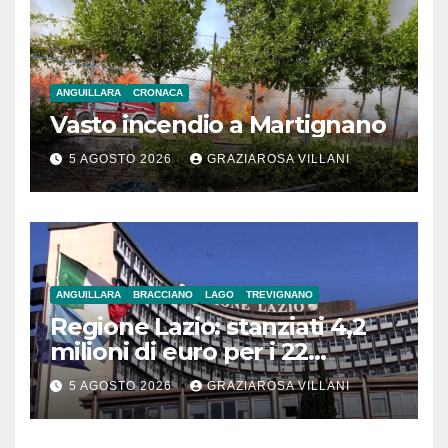
ANGUILLARA
CRONACA
Vasto incendio a Martignano
5 AGOSTO 2026
GRAZIAROSA VILLANI
ANGUILLARA
BRACCIANO
LAGO
TREVIGNANO
Regione Lazio: stanziati 4,2
milioni di euro per i 22
Comuni dell’Etruria
5 AGOSTO 2026
GRAZIAROSA VILLANI
Meridionale