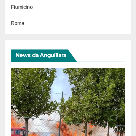
Fiumicino
Roma
News da Anguillara