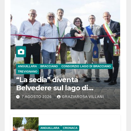
ANGUILLARA
BRACCIANO
CONSORZIO LAGO DI BRACCIANO
TREVIGNANO
“La sedia” diventa
Belvedere sul lago di
Bracciano: ieri
7 AGOSTO 2026
GRAZIAROSA VILLANI
l’inaugurazione
ANGUILLARA
CRONACA