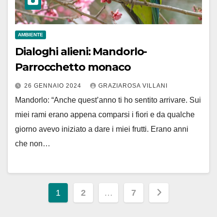
AMBIENTE
Dialoghi alieni: Mandorlo-
Parrocchetto monaco
26 GENNAIO 2024
GRAZIAROSA VILLANI
Mandorlo: “Anche quest’anno ti ho sentito arrivare. Sui
miei rami erano appena comparsi i fiori e da qualche
giorno avevo iniziato a dare i miei frutti. Erano anni
che non…
Paginazione
1
2
…
7
degli