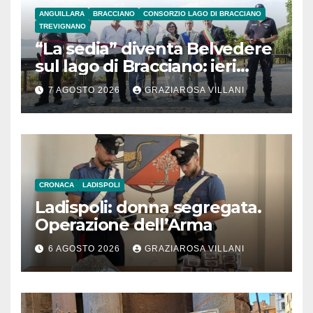
ANGUILLARA
BRACCIANO
CONSORZIO LAGO DI BRACCIANO
TREVIGNANO
“La sedia” diventa Belvedere
sul lago di Bracciano: ieri
l’inaugurazione
7 AGOSTO 2026
GRAZIAROSA VILLANI
CRONACA
LADISPOLI
Ladispoli: donna segregata.
Operazione dell’Arma
6 AGOSTO 2026
GRAZIAROSA VILLANI