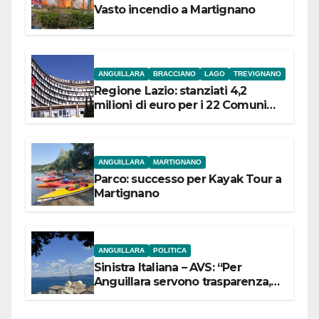
Vasto incendio a Martignano
ANGUILLARA
BRACCIANO
LAGO
TREVIGNANO
Regione Lazio: stanziati 4,2
milioni di euro per i 22 Comuni
dell’Etruria Meridionale
ANGUILLARA
MARTIGNANO
Parco: successo per Kayak Tour a
Martignano
ANGUILLARA
POLITICA
Sinistra Italiana – AVS: “Per
Anguillara servono trasparenza,
partecipazione e scelte politiche
coraggiose”