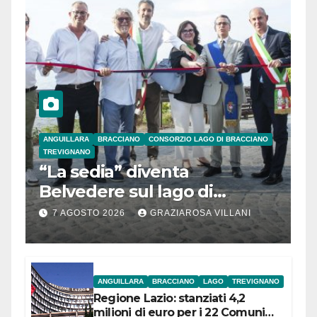
ANGUILLARA
BRACCIANO
CONSORZIO LAGO DI BRACCIANO
TREVIGNANO
“La sedia” diventa
Belvedere sul lago di
Bracciano: ieri
7 AGOSTO 2026
GRAZIAROSA VILLANI
l’inaugurazione
ANGUILLARA
BRACCIANO
LAGO
TREVIGNANO
Regione Lazio: stanziati 4,2
milioni di euro per i 22 Comuni