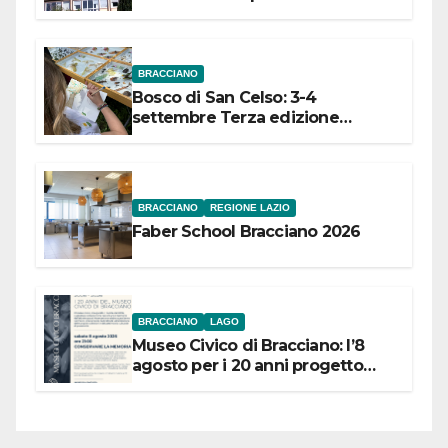
dell’Etruria Meridionale
BRACCIANO
Bosco di San Celso: 3-4
settembre Terza edizione
Festival “Storie in cielo e in terra”
BRACCIANO
REGIONE LAZIO
Faber School Bracciano 2026
BRACCIANO
LAGO
Museo Civico di Bracciano: l’8
agosto per i 20 anni progetto
“Conservare la memoria”