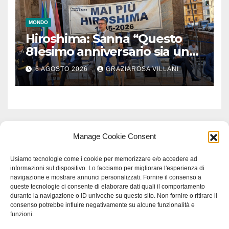
MONDO
Hiroshima: Sanna “Questo
81esimo anniversario sia un
monito per tutti”
6 AGOSTO 2026
GRAZIAROSA VILLANI
Manage Cookie Consent
Usiamo tecnologie come i cookie per memorizzare e/o accedere ad
informazioni sul dispositivo. Lo facciamo per migliorare l'esperienza di
navigazione e mostrare annunci personalizzati. Fornire il consenso a
queste tecnologie ci consente di elaborare dati quali il comportamento
durante la navigazione o ID univoche su questo sito. Non fornire o ritirare il
consenso potrebbe influire negativamente su alcune funzionalità e
funzioni.