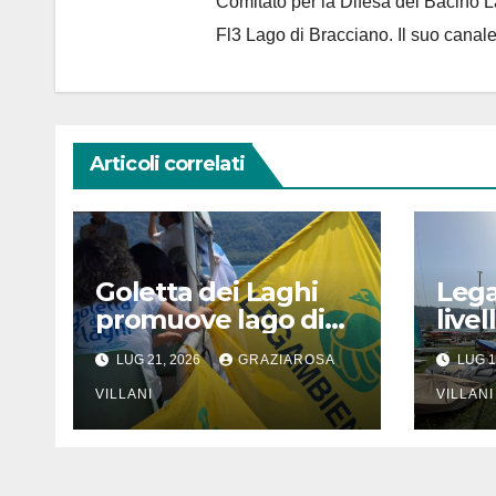
Comitato per la Difesa del Bacino 
Fl3 Lago di Bracciano. Il suo cana
Articoli correlati
Goletta dei Laghi
Lega
promuove lago di
live
Bracciano
Alba
LUG 21, 2026
GRAZIAROSA
LUG 1
abba
VILLANI
7,5 
VILLANI