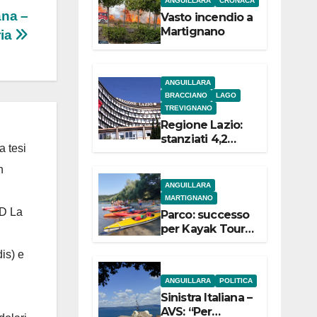
ANGUILLARA
CRONACA
e
ana –
Vasto incendio a
Martignano
ria
ANGUILLARA
BRACCIANO
LAGO
TREVIGNANO
Regione Lazio:
stanziati 4,2
a tesi
milioni di euro
per i 22 Comuni
n
dell’Etruria
ANGUILLARA
Meridionale
MARTIGNANO
 D La
Parco: successo
per Kayak Tour a
Martignano
is) e
ANGUILLARA
POLITICA
Sinistra Italiana –
AVS: “Per