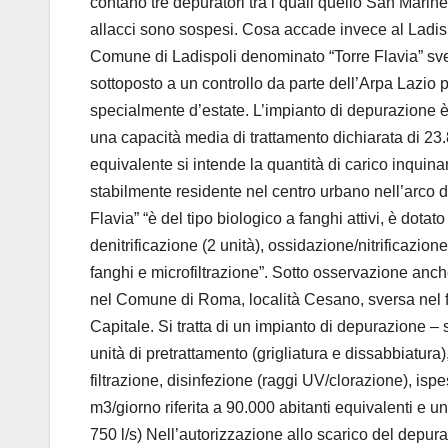
contano tre depuratori tra i quali quello San Marine
allacci sono sospesi. Cosa accade invece al Ladisp
Comune di Ladispoli denominato “Torre Flavia” sve
sottoposto a un controllo da parte dell’Arpa Lazio pi
specialmente d’estate. L’impianto di depurazione è
una capacità media di trattamento dichiarata di 23.8
equivalente si intende la quantità di carico inqui
stabilmente residente nel centro urbano nell’arco de
Flavia” “è del tipo biologico a fanghi attivi, è dota
denitrificazione (2 unità), ossidazione/nitrificazion
fanghi e microfiltrazione”. Sotto osservazione anch
nel Comune di Roma, località Cesano, sversa nel f
Capitale. Si tratta di un impianto di depurazione – s
unità di pretrattamento (grigliatura e dissabbiatur
filtrazione, disinfezione (raggi UV/clorazione), is
m3/giorno riferita a 90.000 abitanti equivalenti e 
750 l/s) Nell’autorizzazione allo scarico del depurat