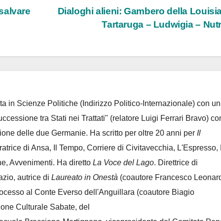
salvare
Dialoghi alieni: Gambero della Louisi
Tartaruga – Ludwigia – Nut
ta in Scienze Politiche (Indirizzo Politico-Internazionale) con un
Successione tra Stati nei Trattati" (relatore Luigi Ferrari Bravo) co
azione delle due Germanie. Ha scritto per oltre 20 anni per
Il
oratrice di Ansa, Il Tempo, Corriere di Civitavecchia, L'Espresso,
e, Avvenimenti. Ha diretto
La Voce del Lago
. Direttrice di
azio, autrice di
Laureato in Onestà
(coautore Francesco Leonard
rocesso al Conte Everso dell'Anguillara
(coautore Biagio
ione Culturale Sabate
, del