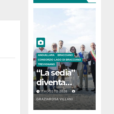
ANGUILLARA
BRACCIANO
CONSORZIO LAGO DI BRACCIANO
TREVIGNANO
“La sedia”
diventa
Belvedere sul
7 AGOSTO 2026
lago di
GRAZIAROSA VILLANI
Bracciano: ieri