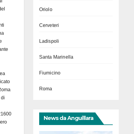
ui
del
Oriolo
nti
Cerveteri
ha
Ladispoli
e
ante
Santa Marinella
Fiumicino
nea
icato
Roma
 Roma
 di
 21600
News da Anguillara
vero