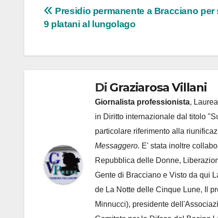
Navigazione
Presidio permanente a Bracciano per 
9 platani al lungolago
articoli
Di
Graziarosa Villani
Giornalista professionista
, Laurea
in Diritto internazionale dal titolo "
particolare riferimento alla riunific
Messaggero.
E' stata inoltre collab
Repubblica delle Donne, Liberazion
Gente di Bracciano
e Visto da qui L
de
La Notte delle Cinque Lune, Il p
Minnucci), presidente dell'
Associaz