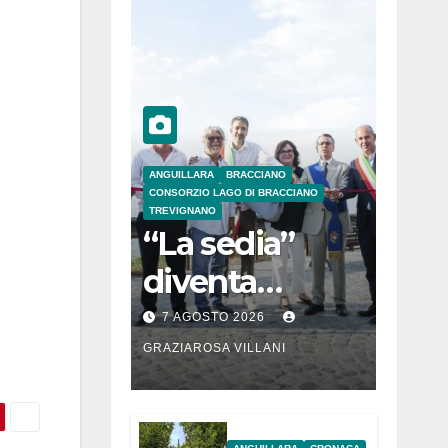
ANGUILLARA
BRACCIANO
CONSORZIO LAGO DI BRACCIANO
TREVIGNANO
“La sedia”
diventa
Belvedere sul
7 AGOSTO 2026
lago di
GRAZIAROSA VILLANI
Bracciano: ieri
l’inaugurazion