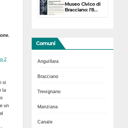
Museo Civico di
Bracciano: l’8
agosto per i 20
anni progetto
“Conservare la
memoria”
ione.
Comuni
o 2
Anguillara
Bracciano
n si
e la
Trevignano
ni
re un
Manziana
al
Canale