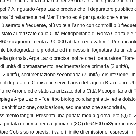
lla Sul che ha una capacità per 25,000 abitanti equivalenti e i c
oli? Al riguardo Arpa Lazio precisa che il depuratore pubblico 
rsa “direttamente nel Mar Tirreno ed è per questo che viene
ù serrato e frequente, più volte all’anno con controlli più freque
 stato autorizzato dalla Città Metropolitana di Roma Capitale e 
60 mc/giorno, riferita a 90.000 abitanti equivalenti”. Per abitant
nante biodegradabile prodotto ed immesso in fognatura da un abit
lla giornata. Arpa Lazio precisa inoltre che il depuratore “Torre
to di unità di pretrattamento, sedimentazione primaria (2 unità),
e (2 unità), sedimentazione secondaria (2 unità), disinfezione, li
e il depuratore Cobis che serve l’area del lago di Bracciano. Ub
iume Arrone ed è stato autorizzato dalla Città Metropolitana di
piega Arpa Lazio – “del tipo biologico a fanghi attivi ed è dotato
a), denitrificazione, ossidazione, sedimentazione secondaria,
pessimento fanghi. Presenta una portata media giornaliera (Q) di
una portata di punta nera al primario (3Q) di 64800 m3/giorno (ov
ore Cobis sono previsti i valori limite di emissione, espressi in