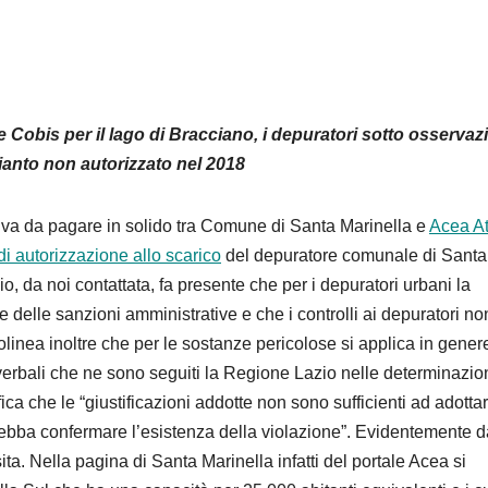
e Cobis per il lago di Bracciano, i depuratori sotto osservaz
ianto non autorizzato nel 2018
iva da pagare in solido tra Comune di Santa Marinella e
Acea At
di autorizzazione allo scarico
del depuratore comunale di Santa
, da noi contattata, fa presente che per i depuratori urbani la
 delle sanzioni amministrative e che i controlli ai depuratori no
linea inoltre che per le sostanze pericolose si applica in gener
verbali che ne sono seguiti la Regione Lazio nelle determinazio
ca che le “giustificazioni addotte non sono sufficienti ad adotta
debba confermare l’esistenza della violazione”. Evidentemente d
ta. Nella pagina di Santa Marinella infatti del portale Acea si