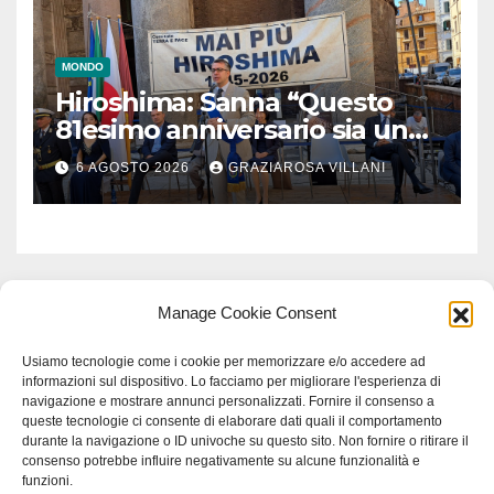
MONDO
Hiroshima: Sanna “Questo
81esimo anniversario sia un
monito per tutti”
6 AGOSTO 2026
GRAZIAROSA VILLANI
Manage Cookie Consent
Usiamo tecnologie come i cookie per memorizzare e/o accedere ad
informazioni sul dispositivo. Lo facciamo per migliorare l'esperienza di
navigazione e mostrare annunci personalizzati. Fornire il consenso a
queste tecnologie ci consente di elaborare dati quali il comportamento
durante la navigazione o ID univoche su questo sito. Non fornire o ritirare il
consenso potrebbe influire negativamente su alcune funzionalità e
funzioni.