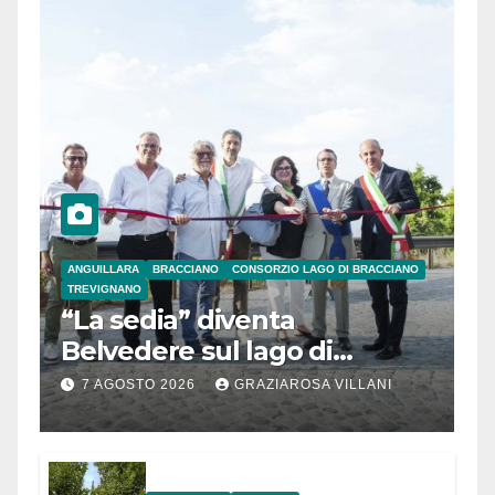
ANGUILLARA
BRACCIANO
CONSORZIO LAGO DI BRACCIANO
TREVIGNANO
“La sedia” diventa
Belvedere sul lago di
Bracciano: ieri
7 AGOSTO 2026
GRAZIAROSA VILLANI
l’inaugurazione