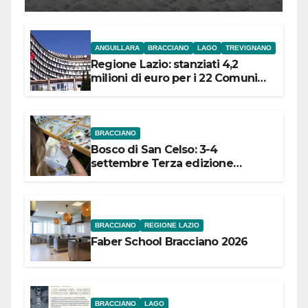
ANGUILLARA
BRACCIANO
LAGO
TREVIGNANO
Regione Lazio: stanziati 4,2
milioni di euro per i 22 Comuni
dell’Etruria Meridionale
BRACCIANO
Bosco di San Celso: 3-4
settembre Terza edizione
Festival “Storie in cielo e in terra”
BRACCIANO
REGIONE LAZIO
Faber School Bracciano 2026
BRACCIANO
LAGO