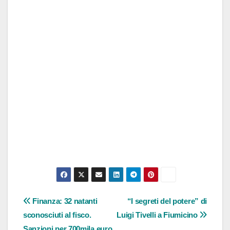
Navigazione
Finanza: 32 natanti
“I segreti del potere” di
sconosciuti al fisco.
Luigi Tivelli a Fiumicino
articoli
Sanzioni per 700mila euro