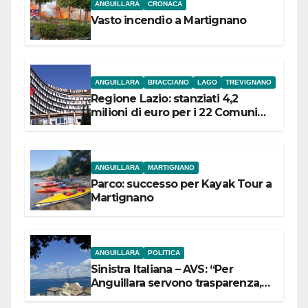
ANGUILLARA
CRONACA
Vasto incendio a Martignano
ANGUILLARA
BRACCIANO
LAGO
TREVIGNANO
Regione Lazio: stanziati 4,2
milioni di euro per i 22 Comuni
dell’Etruria Meridionale
ANGUILLARA
MARTIGNANO
Parco: successo per Kayak Tour a
Martignano
ANGUILLARA
POLITICA
Sinistra Italiana – AVS: “Per
Anguillara servono trasparenza,
partecipazione e scelte politiche