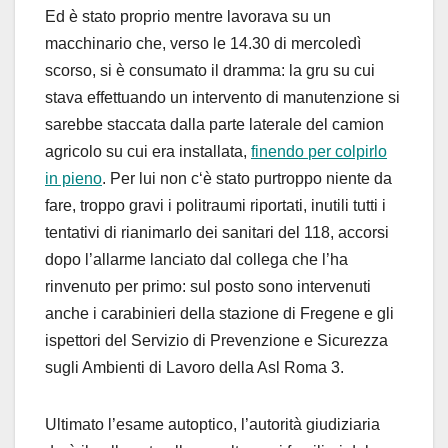
E
d è sta
to
p
roprio me
ntre
lavora
va
su u
n
macchina
rio
c
he
,
verso le 14.30
di merco
ledì
scorso, si è consumato il
dramma:
la
gru su cui
stava effet
tuando un intervento di manutenzione
si
sarebbe
sta
ccata dalla parte laterale del camion
a
gricolo
su cui era installa
ta,
finendo
per
colpirlo
in p
ieno
.
P
er
lui non
c
‘
è stato pu
r
troppo niente da
fare
,
troppo
gravi
i
poli
traum
i ripo
r
tati
,
i
nutili tutti i
tentati
vi
di
rianimarlo dei
sanitari del
11
8
, accors
i
d
op
o l
’
al
larme lanc
iato dal col
lega che l
’
ha
rinvenuto per
primo
: sul posto sono intervenut
i
anche i
cara
binieri
della stazio
ne
di Frege
n
e
e
gli
ispettori
del
S
ervizio
di P
revenzione e
S
icurezza
s
ugli A
mbienti di
L
avoro della Asl Roma 3
.
Ultimato l
’
esame auto
ptico, l
’
au
torità giudiziaria