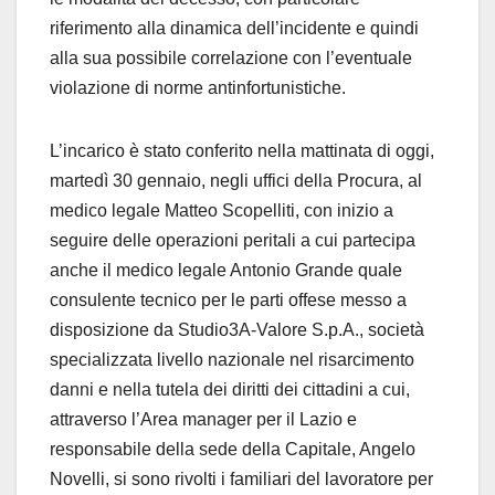
ri
fe
rimento all
a
dinamica d
el
l
’in
cidente
e qui
ndi
al
l
a sua
poss
i
bile
correlazione
con l
’
eventuale
violazione d
i
norme antinfor
tunistiche.
L
’incarico è stato conferito nella mattinata di oggi,
martedì 3
0 gennaio
,
negli uffici della Pro
cura, al
medico legale Matteo Scopelliti
, c
on
inizio
a
se
guire
de
lle
opera
zioni pe
ritali
a cui parte
cip
a
anche il
me
dico legale
Antonio Grande
quale
consulente tecnico per le parti offese
messo a
disposizione da
Studio3A-Valor
e S.
p.
A
., so
cietà
specializzata
livello nazionale nel risarcimento
danni e ne
l
l
a tutela dei diritt
i dei cittadini a
cui
,
attraverso
l
’Area manager per il La
zio e
responsa
bile della sede della Capitale
,
Angelo
Novelli,
si
sono
rivolti
i familiari del lavo
ratore
per