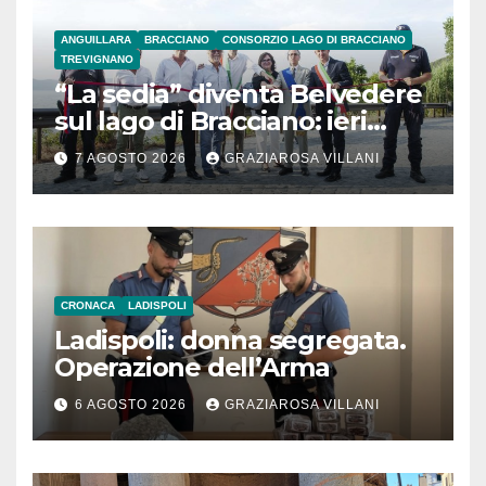
ANGUILLARA
BRACCIANO
CONSORZIO LAGO DI BRACCIANO
TREVIGNANO
“La sedia” diventa Belvedere
sul lago di Bracciano: ieri
l’inaugurazione
7 AGOSTO 2026
GRAZIAROSA VILLANI
CRONACA
LADISPOLI
Ladispoli: donna segregata.
Operazione dell’Arma
6 AGOSTO 2026
GRAZIAROSA VILLANI