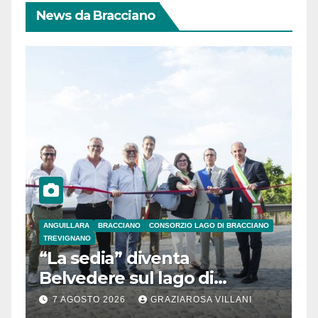
News da Bracciano
ANGUILLARA
BRACCIANO
CONSORZIO LAGO DI BRACCIANO
TREVIGNANO
“La sedia” diventa
Belvedere sul lago di
Bracciano: ieri
7 AGOSTO 2026
GRAZIAROSA VILLANI
l’inaugurazione