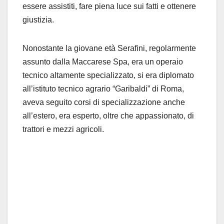
esse
re
ass
istiti, fare pi
e
na luce sui
fatti e ottenere
giustizia.
Nonostante la giovane et
à Serafin
i
, regolarmente
a
ssu
n
to
da
lla
Maccarese
S
pa
,
era un
operaio
tecnico altamente specializzato
,
si era
diplomato
all
’
istituto tecnico agrario
“
Garibaldi
”
di
Roma
,
aveva seguito
corsi di specializzazione
anche
all
’
estero, era esperto, oltre che appassionato, di
trattori e mezzi agricoli
.