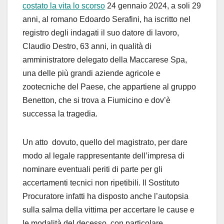
cos
tato la vita
lo scorso
24 genn
aio 202
4
, a sol
i
29
anni
,
a
l
roma
no
Edoardo Serafini
,
ha
iscr
itto nel
registro degl
i indagati
il s
uo
datore di
lavor
o
,
Claudio Des
tro, 63 anni
,
in qualità di
amministrato
re delegato della
Mac
carese Spa
,
una delle pi
ù
grand
i aziende agricole
e
zootec
n
iche
del P
aese
,
che
ap
partiene
al gruppo
Benetton
, che si
trova a
Fiumicino
e dov
’è
succes
sa
la tragedia
.
Un atto dovuto, quello del magistrato, per dare
modo a
l
legale rappresentante dell
’
impresa
di
nominare
eventuali pe
riti di parte per
gli
acce
rtamenti
tecnici
non ripetibili
.
Il
Sost
ituto
P
rocuratore
infatti ha
disposto
anche
l
’au
t
opsia
sulla salma della vittima
per accertare
le cause
e
le modalità
del decesso
, con particolare