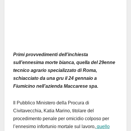
Primi
provvedimenti
del
l
’
inchiesta
s
ull
’
ennesima morte bianca,
quella
del
29
enne
tecnico agrari
o
specializzato
di
Roma
,
schiacciato
da una gru
il 24 gennaio
a
Fiu
m
icino nell’azienda Maccarese spa.
Il
Pubbl
i
co Min
i
s
tero
della
Proc
ura di
Civitavecchia
,
Katia Marino
, titola
re del
proce
dim
ento penale per omic
id
io colposo
per
l
’ennesimo
infor
t
un
io mortale sul lavo
r
o
,
quello