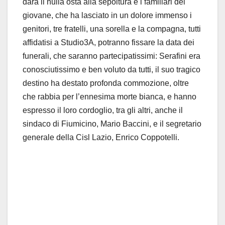
darà il nulla osta alla sepoltura e i
familia
ri
del
gio
v
ane
, che
ha lasciato in un dolore immenso
i
genitori, tre fratelli, una sorella e la compagna
,
tutti
affidatisi a
Stu
d
io3A
, potranno fissa
r
e la
data dei
funerali
,
che saranno
part
ecipatissimi
: Serafini era
con
osciutissimo e ben voluto da
tutti
,
il suo tragico
destino ha destato pr
o
fonda c
ommozione
,
oltre
che rabbia per l
’
ennesima morte bianca, e hanno
e
spresso il loro cordoglio
, tra gli al
tri, anche
il
s
indaco di Fiumicino, Mar
io
Baccini
, e il
seg
re
tario
gener
ale della
Cisl Lazio, Enrico Coppotelli
.