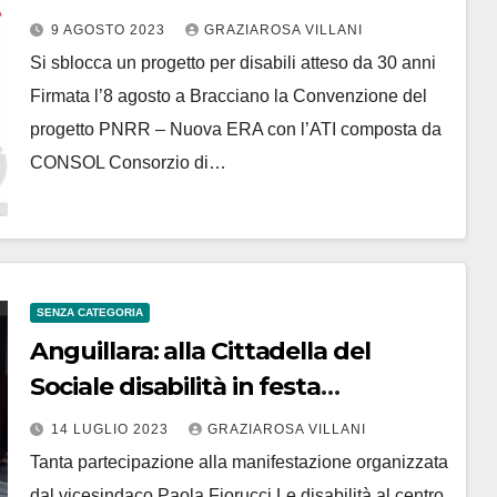
9 AGOSTO 2023
GRAZIAROSA VILLANI
Si sblocca un progetto per disabili atteso da 30 anni
Firmata l’8 agosto a Bracciano la Convenzione del
progetto PNRR – Nuova ERA con l’ATI composta da
CONSOL Consorzio di…
SENZA CATEGORIA
Anguillara: alla Cittadella del
Sociale disabilità in festa
guardando ai prossimi obiettivi
14 LUGLIO 2023
GRAZIAROSA VILLANI
Tanta partecipazione alla manifestazione organizzata
dal vicesindaco Paola Fiorucci Le disabilità al centro