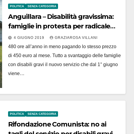
POLITICA
SENZA CATEGORIA
Anguillara – Disabilità gravissima:
famiglie in protesta per radicale
taglio ai servizi
4 GIUGNO 2019
GRAZIAROSA VILLANI
480 ore all’anno in meno pagando lo stesso prezzo
di 450 euro al mese. Tutto a svantaggio delle famiglie
con disabili gravi il nuovo servizio che dal 1° giugno
viene…
POLITICA
SENZA CATEGORIA
Rifondazione Comunista: no ai
tagli del servizio per disabili gravi