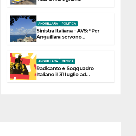
ANGUILLARA
POLITICA
Sinistra Italiana – AVS: “Per
Anguillara servono
trasparenza, partecipazione e
scelte politiche coraggiose”
ANGUILLARA
MUSICA
Radicanto e Soqquadro
Italiano il 31 luglio ad
Anguillara