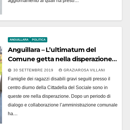
aggiornamento ai quali ha preso…
ANGUILLARA
POLITICA
Anguillara – L’ultimatum del
Comune getta nella disperazione
le famiglie con disabili gravi. Taglio
30 SETTEMBRE 2019
GRAZIAROSA VILLANI
drastico al servizio
Famiglie dei ragazzi disabili gravi seguiti presso il
centro diurno della Cittadella del Sociale sono in
queste ore nella disperazione. Dopo un periodo di
dialogo e collaborazione l’amministrazione comunale
ha…