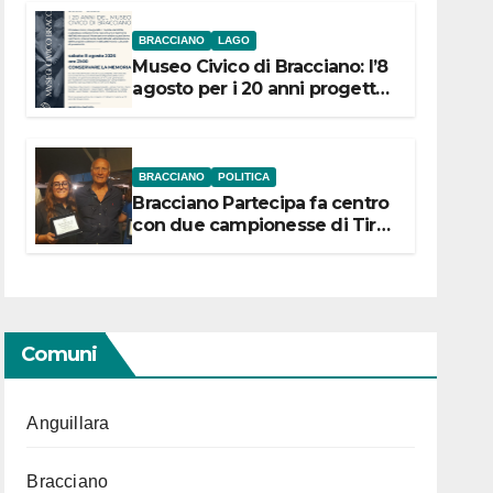
BRACCIANO
LAGO
Museo Civico di Bracciano: l’8
agosto per i 20 anni progetto
“Conservare la memoria”
BRACCIANO
POLITICA
Bracciano Partecipa fa centro
con due campionesse di Tiro
a Segno in vista delle urne
Comuni
Anguillara
Bracciano