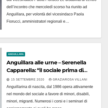
dell’incontro che mercoledì scorso ha riunito ad
Anguillara, per volontà del vicesindaco Paola
Fiorucci, amministratori regionali e…
ANGUILLARA
Anguillara alle urne – Serenella
Capparella: “il sociale prima di
tutto”. In corsa per la carica di
15 SETTEMBRE 2020
GRAZIAROSA VILLANI
consigliere a sostegno di Michele
Anguillarina di nascita, dal 1986 opera attivamente
Cardone Sindaco
nel mondo del sociale a favore di minori, disabili,
minori, migranti. Numerosi i corsi e i seminari di