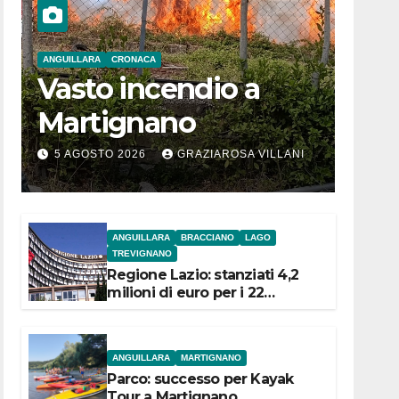
ANGUILLARA
CRONACA
Vasto incendio a
Martignano
5 AGOSTO 2026
GRAZIAROSA VILLANI
ANGUILLARA
BRACCIANO
LAGO
TREVIGNANO
Regione Lazio: stanziati 4,2
milioni di euro per i 22
Comuni dell’Etruria
Meridionale
ANGUILLARA
MARTIGNANO
Parco: successo per Kayak
Tour a Martignano