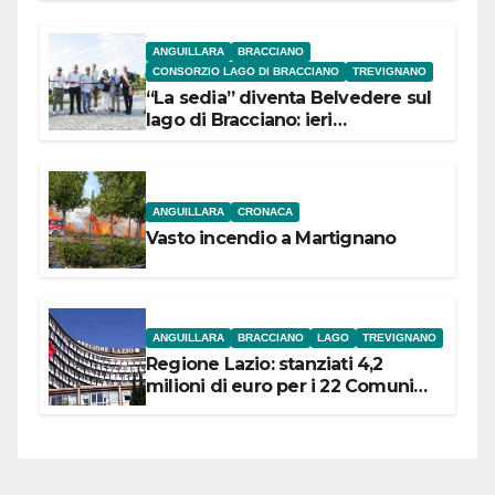
ANGUILLARA
BRACCIANO
CONSORZIO LAGO DI BRACCIANO
TREVIGNANO
“La sedia” diventa Belvedere sul
lago di Bracciano: ieri
l’inaugurazione
ANGUILLARA
CRONACA
Vasto incendio a Martignano
ANGUILLARA
BRACCIANO
LAGO
TREVIGNANO
Regione Lazio: stanziati 4,2
milioni di euro per i 22 Comuni
dell’Etruria Meridionale