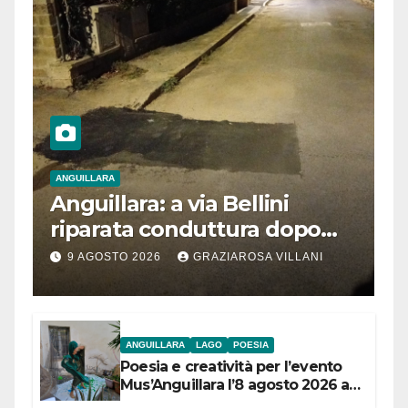
ANGUILLARA
Anguillara: a via Bellini
riparata conduttura dopo
segnalazione IdD
9 AGOSTO 2026
GRAZIAROSA VILLANI
ANGUILLARA
LAGO
POESIA
Poesia e creatività per l’evento
Mus’Anguillara l’8 agosto 2026 al
Museo Contadino