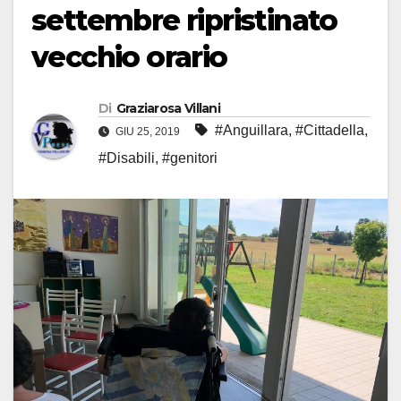
settembre ripristinato
vecchio orario
Di
Graziarosa Villani
#Anguillara
,
#Cittadella
,
GIU 25, 2019
#Disabili
,
#genitori