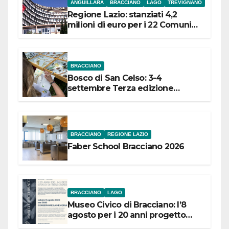
ANGUILLARA
BRACCIANO
LAGO
TREVIGNANO
Regione Lazio: stanziati 4,2
milioni di euro per i 22 Comuni
dell’Etruria Meridionale
BRACCIANO
Bosco di San Celso: 3-4
settembre Terza edizione
Festival “Storie in cielo e in terra”
BRACCIANO
REGIONE LAZIO
Faber School Bracciano 2026
BRACCIANO
LAGO
Museo Civico di Bracciano: l’8
agosto per i 20 anni progetto
“Conservare la memoria”