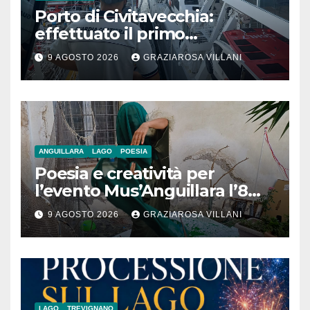
Porto di Civitavecchia:
effettuato il primo
rifornimento di GNL ad una
9 AGOSTO 2026
GRAZIAROSA VILLANI
nave da crociera
ANGUILLARA
LAGO
POESIA
Poesia e creatività per
l’evento Mus’Anguillara l’8
agosto 2026 al Museo
9 AGOSTO 2026
GRAZIAROSA VILLANI
Contadino
LAGO
TREVIGNANO