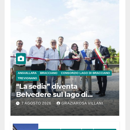
ANGUILLARA
BRACCIANO
CONSORZIO LAGO DI BRACCIANO
TREVIGNANO
“La sedia” diventa
Belvedere sul lago di
Bracciano: ieri
7 AGOSTO 2026
GRAZIAROSA VILLANI
l’inaugurazione