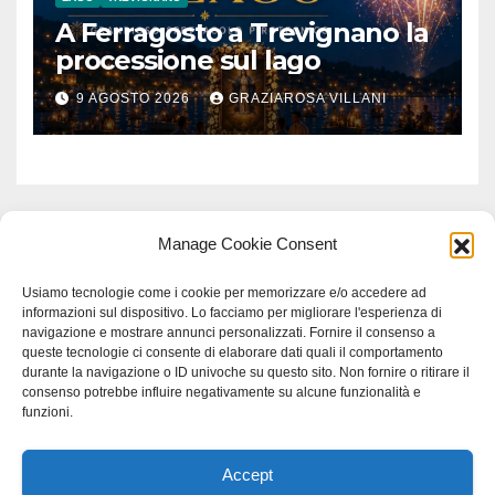
A Ferragosto a Trevignano la
processione sul lago
9 AGOSTO 2026
GRAZIAROSA VILLANI
Manage Cookie Consent
Usiamo tecnologie come i cookie per memorizzare e/o accedere ad
informazioni sul dispositivo. Lo facciamo per migliorare l'esperienza di
navigazione e mostrare annunci personalizzati. Fornire il consenso a
queste tecnologie ci consente di elaborare dati quali il comportamento
durante la navigazione o ID univoche su questo sito. Non fornire o ritirare il
consenso potrebbe influire negativamente su alcune funzionalità e
funzioni.
Accept
Proudly powered by WordPress
|
Tema: Newspaperex di
Themeansar
.