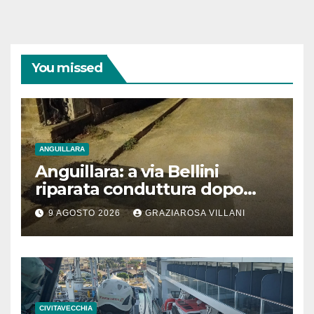
You missed
ANGUILLARA
Anguillara: a via Bellini
riparata conduttura dopo
segnalazione IdD
9 AGOSTO 2026
GRAZIAROSA VILLANI
CIVITAVECCHIA