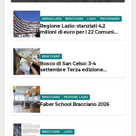
ANGUILLARA
BRACCIANO
LAGO
TREVIGNANO
Regione Lazio: stanziati 4,2
milioni di euro per i 22 Comuni
dell’Etruria Meridionale
BRACCIANO
Bosco di San Celso: 3-4
settembre Terza edizione
Festival “Storie in cielo e in terra”
BRACCIANO
REGIONE LAZIO
Faber School Bracciano 2026
BRACCIANO
LAGO