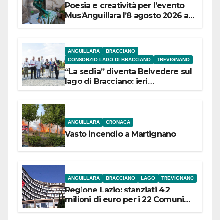
Poesia e creatività per l’evento
Mus’Anguillara l’8 agosto 2026 al
Museo Contadino
ANGUILLARA
BRACCIANO
CONSORZIO LAGO DI BRACCIANO
TREVIGNANO
“La sedia” diventa Belvedere sul
lago di Bracciano: ieri
l’inaugurazione
ANGUILLARA
CRONACA
Vasto incendio a Martignano
ANGUILLARA
BRACCIANO
LAGO
TREVIGNANO
Regione Lazio: stanziati 4,2
milioni di euro per i 22 Comuni
dell’Etruria Meridionale