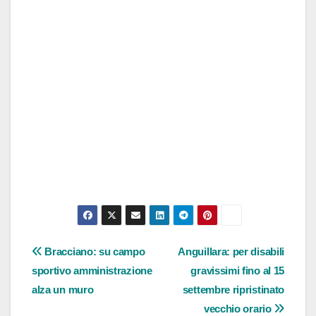
Navigazione
Bracciano: su campo
Anguillara: per disabili
sportivo amministrazione
gravissimi fino al 15
articoli
alza un muro
settembre ripristinato
vecchio orario