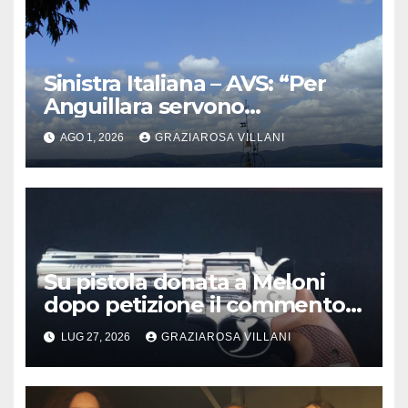
Sinistra Italiana – AVS: “Per
Anguillara servono
trasparenza, partecipazione e
AGO 1, 2026
GRAZIAROSA VILLANI
scelte politiche coraggiose”
Su pistola donata a Meloni
dopo petizione il commento
del vescovo partenopeo
LUG 27, 2026
GRAZIAROSA VILLANI
Mimmo Battaglia