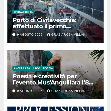
CIVITAVECCHIA
Porto di Civitavecchia:
effettuato il primo
rifornimento di GNL ad una
9 AGOSTO 2026
GRAZIAROSA VILLANI
nave da crociera
ANGUILLARA
LAGO
POESIA
Poesia e creatività per
l’evento Mus’Anguillara l’8
agosto 2026 al Museo
9 AGOSTO 2026
GRAZIAROSA VILLANI
Contadino