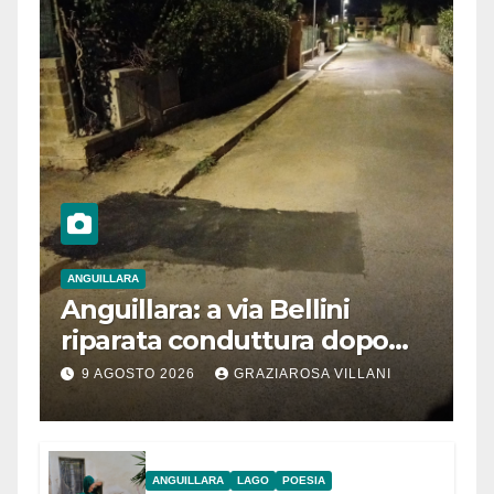
ANGUILLARA
Anguillara: a via Bellini
riparata conduttura dopo
segnalazione IdD
9 AGOSTO 2026
GRAZIAROSA VILLANI
ANGUILLARA
LAGO
POESIA