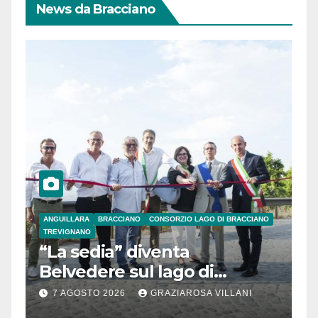
News da Bracciano
ANGUILLARA
BRACCIANO
CONSORZIO LAGO DI BRACCIANO
TREVIGNANO
“La sedia” diventa
Belvedere sul lago di
Bracciano: ieri
7 AGOSTO 2026
GRAZIAROSA VILLANI
l’inaugurazione