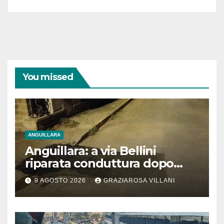
You missed
ANGUILLARA
Anguillara: a via Bellini
riparata conduttura dopo
segnalazione IdD
9 AGOSTO 2026
GRAZIAROSA VILLANI