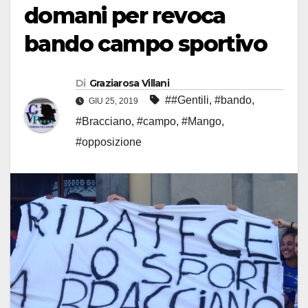
domani per revoca
bando campo sportivo
Di
Graziarosa Villani
##Gentili
,
#bando
,
GIU 25, 2019
#Bracciano
,
#campo
,
#Mango
,
#opposizione