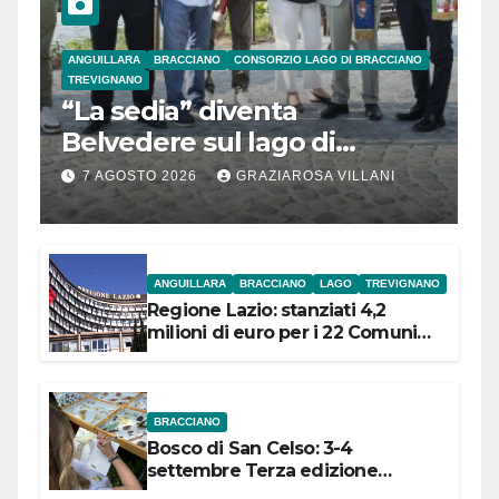
ANGUILLARA
BRACCIANO
CONSORZIO LAGO DI BRACCIANO
TREVIGNANO
“La sedia” diventa
Belvedere sul lago di
Bracciano: ieri
7 AGOSTO 2026
GRAZIAROSA VILLANI
l’inaugurazione
ANGUILLARA
BRACCIANO
LAGO
TREVIGNANO
Regione Lazio: stanziati 4,2
milioni di euro per i 22 Comuni
dell’Etruria Meridionale
BRACCIANO
Bosco di San Celso: 3-4
settembre Terza edizione
Festival “Storie in cielo e in terra”