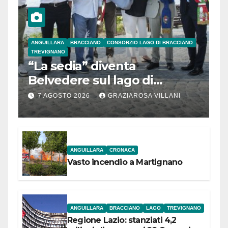
ANGUILLARA
BRACCIANO
CONSORZIO LAGO DI BRACCIANO
TREVIGNANO
“La sedia” diventa
Belvedere sul lago di
Bracciano: ieri
7 AGOSTO 2026
GRAZIAROSA VILLANI
l’inaugurazione
ANGUILLARA
CRONACA
Vasto incendio a Martignano
ANGUILLARA
BRACCIANO
LAGO
TREVIGNANO
Regione Lazio: stanziati 4,2