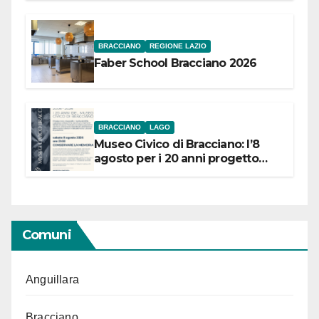
BRACCIANO
REGIONE LAZIO
Faber School Bracciano 2026
BRACCIANO
LAGO
Museo Civico di Bracciano: l’8
agosto per i 20 anni progetto
“Conservare la memoria”
Comuni
Anguillara
Bracciano