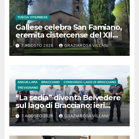
TUSCIA VITERBESE
Gallese celebra San Famiano,
eremita cistercense del XII
secolo
7 AGOSTO 2026
GRAZIAROSA VILLANI
ANGUILLARA
BRACCIANO
CONSORZIO LAGO DI BRACCIANO
TREVIGNANO
“La sedia” diventa Belvedere
sul lago di Bracciano: ieri
l’inaugurazione
7 AGOSTO 2026
GRAZIAROSA VILLANI