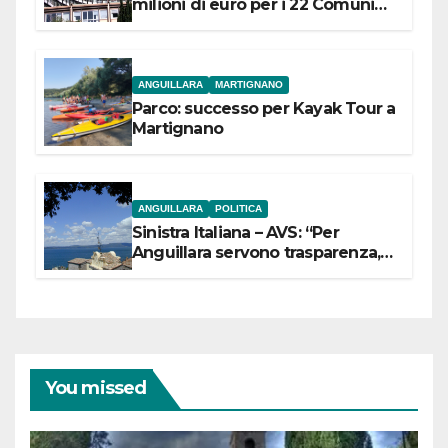
milioni di euro per i 22 Comuni
dell’Etruria Meridionale
ANGUILLARA
MARTIGNANO
Parco: successo per Kayak Tour a
Martignano
ANGUILLARA
POLITICA
Sinistra Italiana – AVS: “Per
Anguillara servono trasparenza,
partecipazione e scelte politiche
coraggiose”
You missed