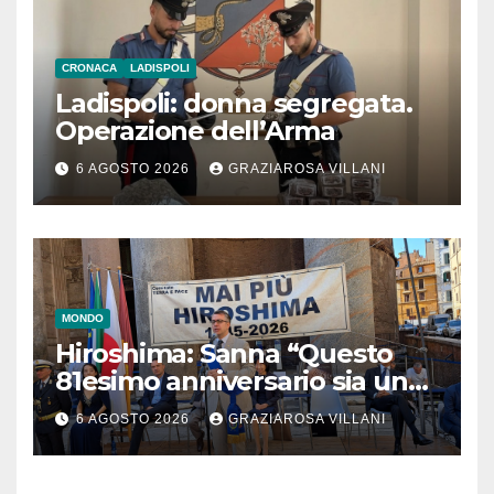
CRONACA
LADISPOLI
Ladispoli: donna segregata.
Operazione dell’Arma
6 AGOSTO 2026
GRAZIAROSA VILLANI
MONDO
Hiroshima: Sanna “Questo
81esimo anniversario sia un
monito per tutti”
6 AGOSTO 2026
GRAZIAROSA VILLANI