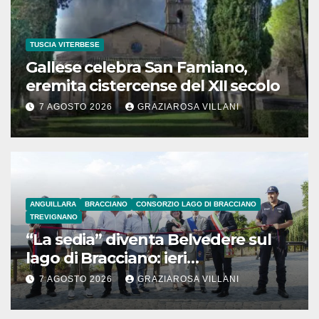
TUSCIA VITERBESE
Gallese celebra San Famiano,
eremita cistercense del XII secolo
7 AGOSTO 2026
GRAZIAROSA VILLANI
ANGUILLARA
BRACCIANO
CONSORZIO LAGO DI BRACCIANO
TREVIGNANO
“La sedia” diventa Belvedere sul
lago di Bracciano: ieri
l’inaugurazione
7 AGOSTO 2026
GRAZIAROSA VILLANI