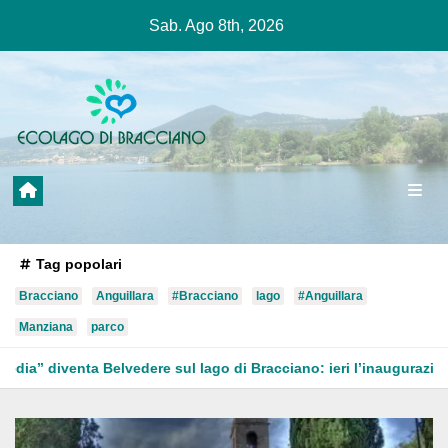
Salta
Sab. Ago 8th, 2026
al
contenuto
Tag popolari
Bracciano
Anguillara
#Bracciano
lago
#Anguillara
Manziana
parco
ul lago di Bracciano: ieri l’inaugurazione
Ladispoli: donna