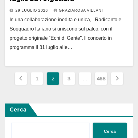
29 LUGLIO 2026
GRAZIAROSA VILLANI
In una collaborazione inedita e unica, I Radicanto e
Soqquadro Italiano si uniscono sul palco, con il
progetto originale “Echi di Gente”. Il concerto in
programma il 31 luglio alle…
Paginazione
1
2
3
…
468
degli
articoli
Cerca
Cerca