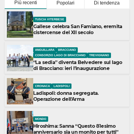
Più recenti
Popolari
Di tendenza
TUSCIA VITERBESE
Gallese celebra San Famiano, eremita
cistercense del XII secolo
ANGUILLARA
BRACCIANO
CONSORZIO LAGO DI BRACCIANO
TREVIGNANO
“La sedia” diventa Belvedere sul lago
di Bracciano: ieri l’inaugurazione
CRONACA
LADISPOLI
Ladispoli: donna segregata.
Operazione dell’Arma
MONDO
Hiroshima: Sanna “Questo 81esimo
anniversario sia un monito per tutti”