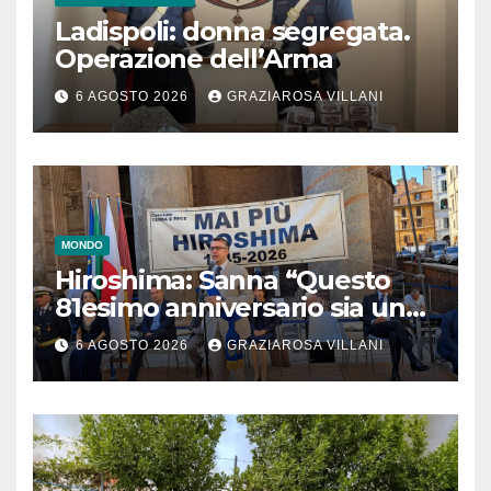
Ladispoli: donna segregata.
Operazione dell’Arma
6 AGOSTO 2026
GRAZIAROSA VILLANI
MONDO
Hiroshima: Sanna “Questo
81esimo anniversario sia un
monito per tutti”
6 AGOSTO 2026
GRAZIAROSA VILLANI