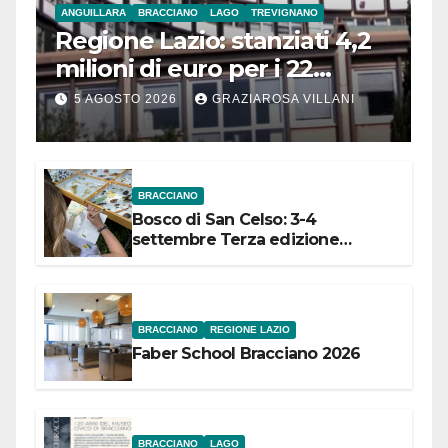
ANGUILLARA
BRACCIANO
LAGO
TREVIGNANO
Regione Lazio: stanziati 4,2
milioni di euro per i 22
Comuni dell’Etruria
5 AGOSTO 2026
GRAZIAROSA VILLANI
Meridionale
BRACCIANO
Bosco di San Celso: 3-4
settembre Terza edizione
Festival “Storie in cielo e in terra”
BRACCIANO
REGIONE LAZIO
Faber School Bracciano 2026
BRACCIANO
LAGO