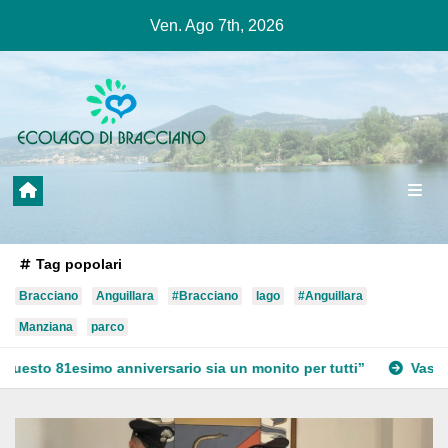
Salta
Ven. Ago 7th, 2026
al
contenuto
Tag popolari
Bracciano
Anguillara
#Bracciano
lago
#Anguillara
Manziana
parco
io sia un monito per tutti”
Vasto incendio a Martignano