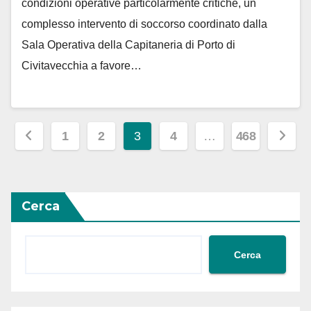
condizioni operative particolarmente critiche, un
complesso intervento di soccorso coordinato dalla
Sala Operativa della Capitaneria di Porto di
Civitavecchia a favore…
Paginazione
1
2
3
4
…
468
degli
articoli
Cerca
Cerca