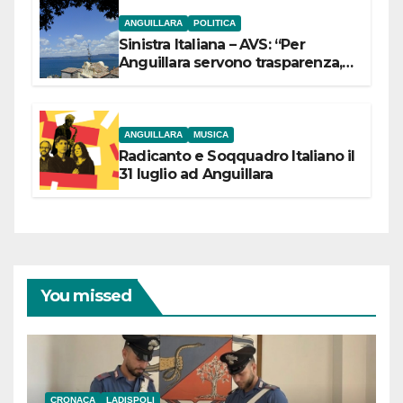
ANGUILLARA
POLITICA
Sinistra Italiana – AVS: “Per
Anguillara servono trasparenza,
partecipazione e scelte politiche
coraggiose”
ANGUILLARA
MUSICA
Radicanto e Soqquadro Italiano il
31 luglio ad Anguillara
You missed
CRONACA
LADISPOLI