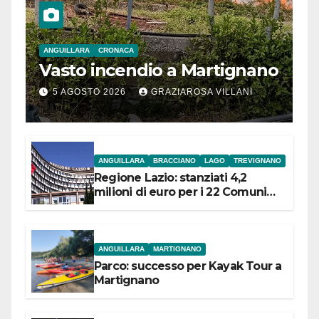
ANGUILLARA
CRONACA
Vasto incendio a Martignano
5 AGOSTO 2026
GRAZIAROSA VILLANI
ANGUILLARA
BRACCIANO
LAGO
TREVIGNANO
Regione Lazio: stanziati 4,2
milioni di euro per i 22 Comuni
dell’Etruria Meridionale
ANGUILLARA
MARTIGNANO
Parco: successo per Kayak Tour a
Martignano