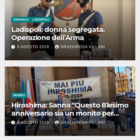
CRONACA
LADISPOLI
Ladispoli: donna segregata.
Operazione dell’Arma
6 AGOSTO 2026
GRAZIAROSA VILLANI
MONDO
Hiroshima: Sanna “Questo 81esimo
anniversario sia un monito per
tutti”
6 AGOSTO 2026
GRAZIAROSA VILLANI