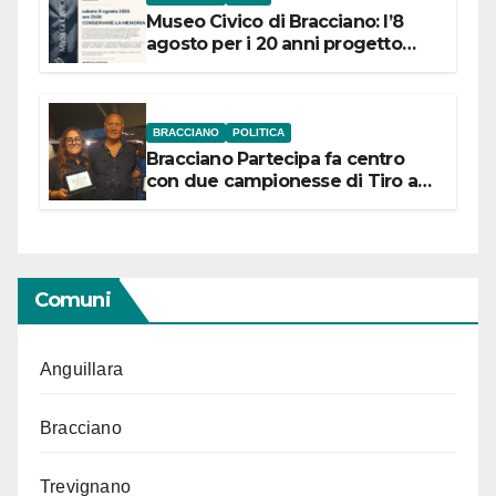
Museo Civico di Bracciano: l’8
agosto per i 20 anni progetto
“Conservare la memoria”
BRACCIANO
POLITICA
Bracciano Partecipa fa centro
con due campionesse di Tiro a
Segno in vista delle urne
Comuni
Anguillara
Bracciano
Trevignano