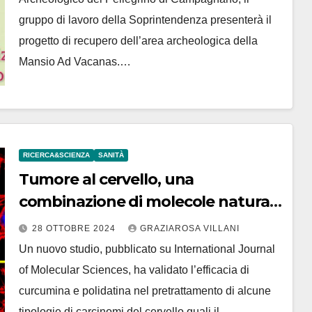
gruppo di lavoro della Soprintendenza presenterà il
progetto di recupero dell’area archeologica della
Mansio Ad Vacanas.…
RICERCA&SCIENZA
SANITÀ
Tumore al cervello, una
combinazione di molecole naturali
per terapie più efficaci
28 OTTOBRE 2024
GRAZIAROSA VILLANI
Un nuovo studio, pubblicato su International Journal
of Molecular Sciences, ha validato l’efficacia di
curcumina e polidatina nel pretrattamento di alcune
tipologie di carcinomi del cervello quali il