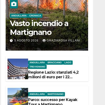
ANGUILLARA
CRONACA
Vasto incendio a
Martignano
5 AGOSTO 2026
GRAZIAROSA VILLANI
ANGUILLARA
BRACCIANO
LAGO
TREVIGNANO
Regione Lazio: stanziati 4,2
milioni di euro per i 22
Comuni dell’Etruria
Meridionale
ANGUILLARA
MARTIGNANO
Parco: successo per Kayak
Tour a Martignano