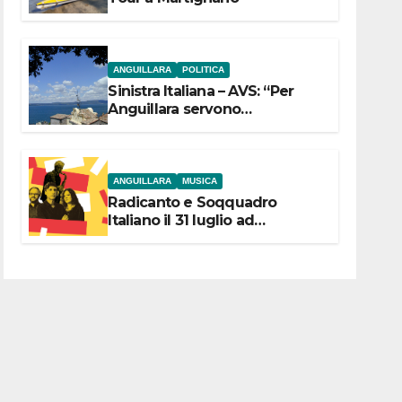
ANGUILLARA
POLITICA
Sinistra Italiana – AVS: “Per
Anguillara servono
trasparenza, partecipazione e
scelte politiche coraggiose”
ANGUILLARA
MUSICA
Radicanto e Soqquadro
Italiano il 31 luglio ad
Anguillara