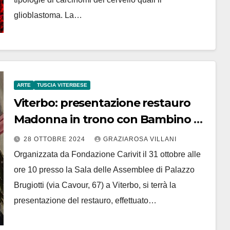
glioblastoma. La…
ARTE
TUSCIA VITERBESE
Viterbo: presentazione restauro
Madonna in trono con Bambino di
Neri di Bicci
28 OTTOBRE 2024
GRAZIAROSA VILLANI
Organizzata da Fondazione Carivit il 31 ottobre alle
ore 10 presso la Sala delle Assemblee di Palazzo
Brugiotti (via Cavour, 67) a Viterbo, si terrà la
presentazione del restauro, effettuato…