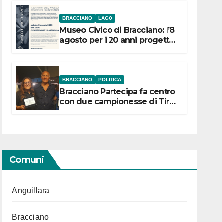
BRACCIANO
LAGO
Museo Civico di Bracciano: l’8
agosto per i 20 anni progetto
“Conservare la memoria”
BRACCIANO
POLITICA
Bracciano Partecipa fa centro
con due campionesse di Tiro
a Segno in vista delle urne
Comuni
Anguillara
Bracciano