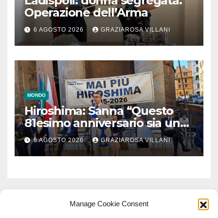
Ladispoli: donna segregata.
Operazione dell’Arma
6 AGOSTO 2026
GRAZIAROSA VILLANI
MONDO
Hiroshima: Sanna “Questo
81esimo anniversario sia un
monito per tutti”
6 AGOSTO 2026
GRAZIAROSA VILLANI
Manage Cookie Consent