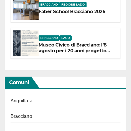
BRACCIANO
REGIONE LAZIO
Faber School Bracciano 2026
BRACCIANO
LAGO
Museo Civico di Bracciano: l’8
agosto per i 20 anni progetto
“Conservare la memoria”
Comuni
Anguillara
Bracciano