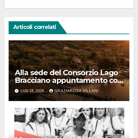
Articoli correlati
Alla sede del Consorzio Lago
Bracciano appuntamento col
Bel Canto: domenica 19 luglio
LUG 18, 2026
GRAZIAROSA VILLANI
2026 alle 19 concerto lirico ad
ingresso libero