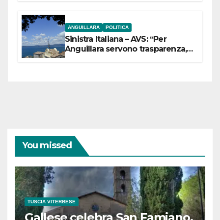
ANGUILLARA
POLITICA
Sinistra Italiana – AVS: “Per
Anguillara servono trasparenza,
partecipazione e scelte politiche
coraggiose”
You missed
TUSCIA VITERBESE
Gallese celebra San Famiano,