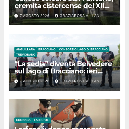
eremita cistercense del XII
secolo
7 AGOSTO 2026
GRAZIAROSA VILLANI
ANGUILLARA
BRACCIANO
CONSORZIO LAGO DI BRACCIANO
TREVIGNANO
“La sedia” diventa Belvedere
sul lago di Bracciano: ieri
l’inaugurazione
7 AGOSTO 2026
GRAZIAROSA VILLANI
CRONACA
LADISPOLI