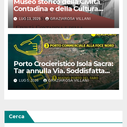
Museo storico della Civiltà
Contadina e della Cultura
Popolare “Augusto Montori”:
LUG 13, 2026
GRAZIAROSA VILLANI
Quando la memoria incontra
l’innovazione
Porto Crocieristico Isola Sacra:
Tar annulla Via. Soddisfatta
Italia Nostra
LUG 5, 2026
GRAZIAROSA VILLANI
Cerca