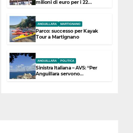
milioni di euro per i 22
Comuni dell’Etruria
Meridionale
ANGUILLARA
MARTIGNANO
Parco: successo per Kayak
Tour a Martignano
ANGUILLARA
POLITICA
Sinistra Italiana – AVS: “Per
Anguillara servono
trasparenza, partecipazione e
scelte politiche coraggiose”