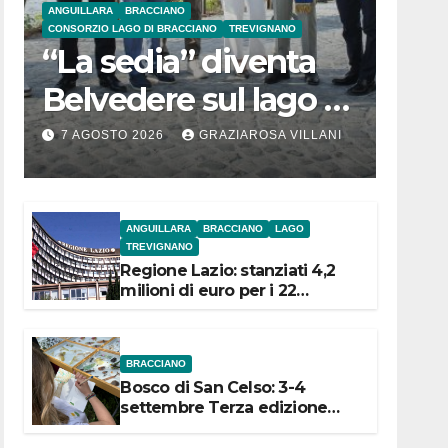
ANGUILLARA
BRACCIANO
CONSORZIO LAGO DI BRACCIANO
TREVIGNANO
“La sedia” diventa
Belvedere sul lago di
Bracciano: ieri
7 AGOSTO 2026
GRAZIAROSA VILLANI
l’inaugurazione
ANGUILLARA
BRACCIANO
LAGO
TREVIGNANO
Regione Lazio: stanziati 4,2
milioni di euro per i 22
Comuni dell’Etruria
Meridionale
BRACCIANO
Bosco di San Celso: 3-4
settembre Terza edizione
Festival “Storie in cielo e in
terra”