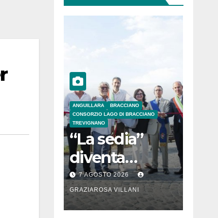
r
ANGUILLARA
BRACCIANO
CONSORZIO LAGO DI BRACCIANO
TREVIGNANO
“La sedia”
diventa
Belvedere sul
7 AGOSTO 2026
lago di
GRAZIAROSA VILLANI
Bracciano: ieri