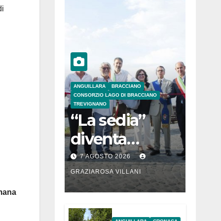
di
ANGUILLARA
BRACCIANO
CONSORZIO LAGO DI BRACCIANO
TREVIGNANO
“La sedia”
diventa
Belvedere sul
7 AGOSTO 2026
lago di
GRAZIAROSA VILLANI
Bracciano: ieri
omana
l’inaugurazion