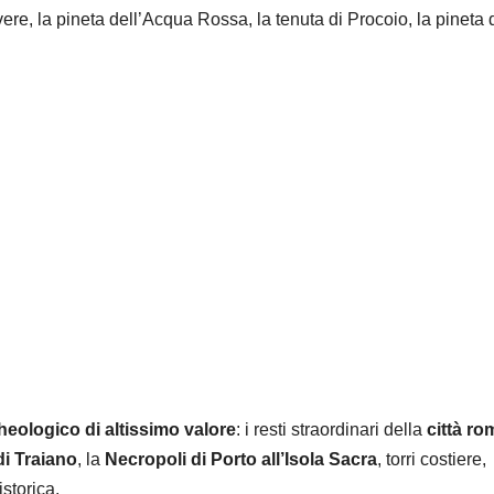
ere, la pineta dell’Acqua Rossa, la tenuta di Procoio, la pineta 
cheologico di altissimo valore
: i resti straordinari della
città r
di Traiano
, la
Necropoli di Porto all’Isola Sacra
, torri costiere,
istorica.