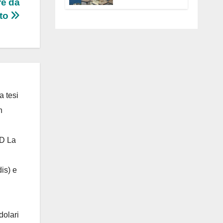
re da
Anguillara
rto
servono
trasparenza,
partecipazione e
scelte politiche
coraggiose”
a tesi
n
 D La
is) e
dolari