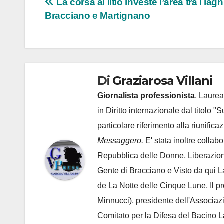
Navigazione
La corsa al litio investe l’area tra i lagh
Bracciano e Martignano
articoli
Di
Graziarosa Villani
Giornalista professionista
, Laurea
in Diritto internazionale dal titolo "
particolare riferimento alla riunific
Messaggero.
E' stata inoltre collab
Repubblica delle Donne, Liberazion
Gente di Bracciano
e Visto da qui L
de
La Notte delle Cinque Lune, Il p
Minnucci), presidente dell'
Associaz
Comitato per la Difesa del Bacino 