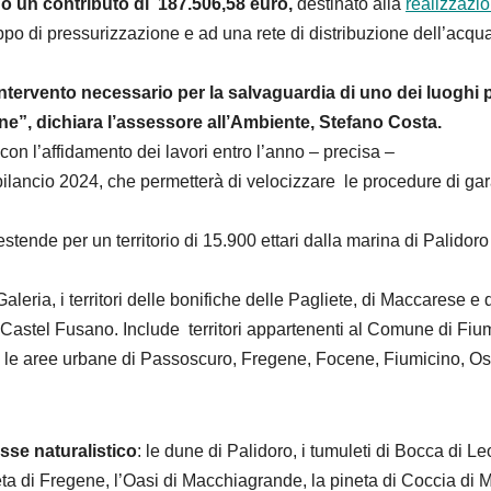
 un contributo di 187.506,58 euro,
destinato alla
realizzazio
uppo di pressurizzazione e ad una rete di distribuzione dell’acqu
ntervento necessario per la salvaguardia di uno dei luoghi 
ene”,
dichiara l’assessore all’Ambiente, Stefano Costa.
on l’affidamento dei lavori entro l’anno – precisa –
ilancio 2024, che permetterà di velocizzare le procedure di gar
estende per un territorio di 15.900 ettari dalla marina di Palidoro
ria, i territori delle bonifiche delle Pagliete, di Maccarese e 
a di Castel Fusano. Include territori appartenenti al Comune di Fiu
le aree urbane di Passoscuro, Fregene, Focene, Fiumicino, Os
esse naturalistico
: le dune di Palidoro, i tumuleti di Bocca di L
eta di Fregene, l’Oasi di Macchiagrande, la pineta di Coccia di M