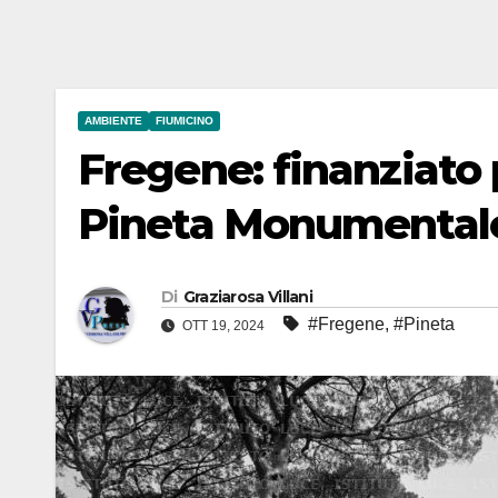
AMBIENTE
FIUMICINO
Fregene: finanziato
Pineta Monumental
Di
Graziarosa Villani
#Fregene
,
#Pineta
OTT 19, 2024