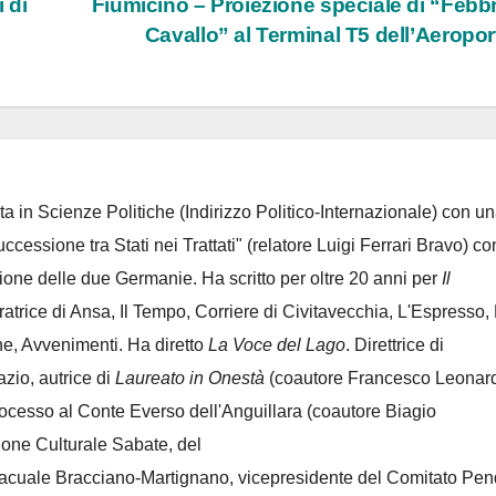
i di
Fiumicino – Proiezione speciale di “Febb
Cavallo” al Terminal T5 dell’Aeropo
ta in Scienze Politiche (Indirizzo Politico-Internazionale) con un
Successione tra Stati nei Trattati" (relatore Luigi Ferrari Bravo) co
azione delle due Germanie. Ha scritto per oltre 20 anni per
Il
oratrice di Ansa, Il Tempo, Corriere di Civitavecchia, L'Espresso,
e, Avvenimenti. Ha diretto
La Voce del Lago
. Direttrice di
azio, autrice di
Laureato in Onestà
(coautore Francesco Leonard
rocesso al Conte Everso dell'Anguillara
(coautore Biagio
ione Culturale Sabate
, del
Lacuale Bracciano-Martignano
, vicepresidente del Comitato Pen