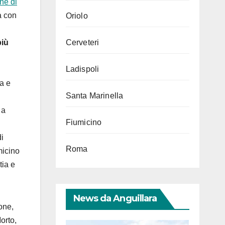
ne di
a con
Oriolo
Cerveteri
più
Ladispoli
a e
Santa Marinella
 a
Fiumicino
di
Roma
micino
tia e
News da Anguillara
eone,
orto,