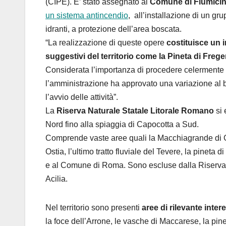
(CIPE). E’ stato assegnato al
Comune di Fiumicino
un sistema antincendio
, all’installazione di un gr
idranti, a protezione dell’area boscata.
“La realizzazione di queste opere
costituisce un i
suggestivi del territorio come la Pineta di Freg
Considerata l’importanza di procedere celermente c
l’amministrazione ha approvato una variazione al b
l’avvio delle attività”.
La
Riserva Naturale Statale Litorale Romano
si 
Nord fino alla spiaggia di Capocotta a Sud.
Comprende vaste aree quali la Macchiagrande di Gale
Ostia, l’ultimo tratto fluviale del Tevere, la pinet
e al Comune di Roma. Sono escluse dalla Riserva 
Acilia.
Nel territorio sono presenti
aree di rilevante inter
la foce dell’Arrone, le vasche di Maccarese, la pin