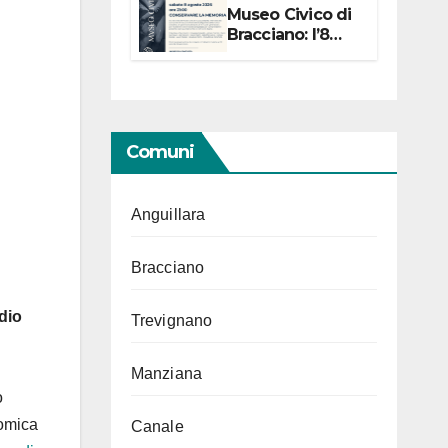
Museo Civico di
Bracciano: l’8
agosto per i 20
anni progetto
“Conservare la
memoria”
Comuni
Anguillara
Bracciano
dio
Trevignano
Manziana
o
nomica
Canale