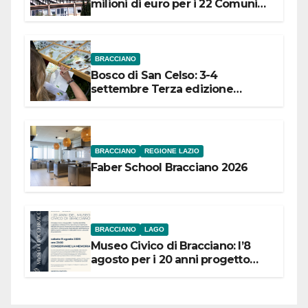
milioni di euro per i 22 Comuni
dell’Etruria Meridionale
BRACCIANO
Bosco di San Celso: 3-4
settembre Terza edizione
Festival “Storie in cielo e in terra”
BRACCIANO
REGIONE LAZIO
Faber School Bracciano 2026
BRACCIANO
LAGO
Museo Civico di Bracciano: l’8
agosto per i 20 anni progetto
“Conservare la memoria”