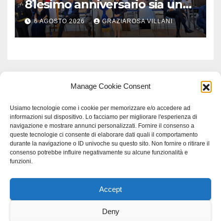
81esimo anniversario sia un
monito per tutti”
6 AGOSTO 2026
GRAZIAROSA VILLANI
Manage Cookie Consent
Usiamo tecnologie come i cookie per memorizzare e/o accedere ad
informazioni sul dispositivo. Lo facciamo per migliorare l'esperienza di
navigazione e mostrare annunci personalizzati. Fornire il consenso a
queste tecnologie ci consente di elaborare dati quali il comportamento
durante la navigazione o ID univoche su questo sito. Non fornire o ritirare il
consenso potrebbe influire negativamente su alcune funzionalità e
funzioni.
Accept
Proudly powered by WordPress
|
Tema: Newspaperex di
Themeansar
.
Deny
Home
Gerenza
home
Lavoro
Scienza
studio specialistico bracciano