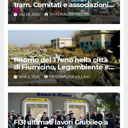
tram. Comitati e associazioni
in allerta
GIU 25, 2026
GRAZIAROSA VILLANI
Ritorno del Treno nella città
di Fiumicino, Legambiente e
Osservatorio Regionale
MAR 4, 2026
GRAZIAROSA VILLANI
Trasporti insieme per
traguardo
Fl3: ultimati lavori Giubileo a