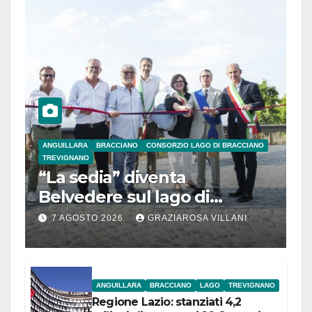
ANGUILLARA
BRACCIANO
CONSORZIO LAGO DI BRACCIANO
TREVIGNANO
“La sedia” diventa
Belvedere sul lago di
Bracciano: ieri
7 AGOSTO 2026
GRAZIAROSA VILLANI
l’inaugurazione
ANGUILLARA
BRACCIANO
LAGO
TREVIGNANO
Regione Lazio: stanziati 4,2