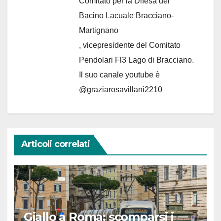
Comitato per la Difesa del
Bacino Lacuale Bracciano-
Martignano
, vicepresidente del Comitato
Pendolari Fl3 Lago di Bracciano.
Il suo canale youtube è
@graziarosavillani2210
Articoli correlati
Giallo a Roma: scomparsi i