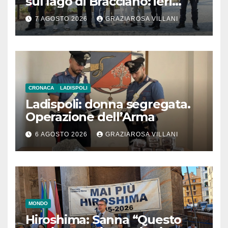
sul lago di Bracciano: ieri
l’inaugurazione
7 AGOSTO 2026
GRAZIAROSA VILLANI
CRONACA
LADISPOLI
Ladispoli: donna segregata.
Operazione dell’Arma
6 AGOSTO 2026
GRAZIAROSA VILLANI
MONDO
Hiroshima: Sanna “Questo