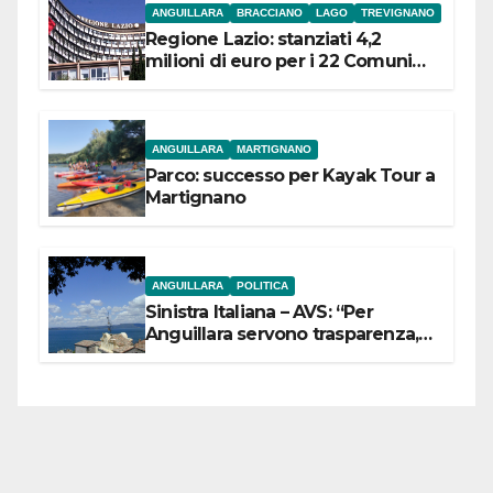
ANGUILLARA
BRACCIANO
LAGO
TREVIGNANO
Regione Lazio: stanziati 4,2
milioni di euro per i 22 Comuni
dell’Etruria Meridionale
ANGUILLARA
MARTIGNANO
Parco: successo per Kayak Tour a
Martignano
ANGUILLARA
POLITICA
Sinistra Italiana – AVS: “Per
Anguillara servono trasparenza,
partecipazione e scelte politiche
coraggiose”