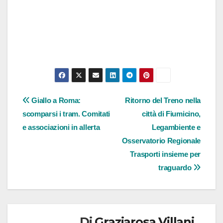
Navigazione
Giallo a Roma:
Ritorno del Treno nella
scomparsi i tram. Comitati
città di Fiumicino,
articoli
e associazioni in allerta
Legambiente e
Osservatorio Regionale
Trasporti insieme per
traguardo
Di
Graziarosa Villani