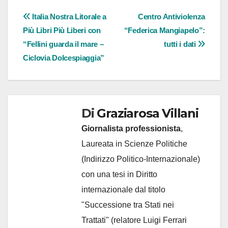
Navigazione
Italia Nostra Litorale a
Centro Antiviolenza
Più Libri Più Liberi con
“Federica Mangiapelo”:
articoli
“Fellini guarda il mare –
tutti i dati
Ciclovia Dolcespiaggia”
Di
Graziarosa Villani
Giornalista professionista
,
Laureata in Scienze Politiche
(Indirizzo Politico-Internazionale)
con una tesi in Diritto
internazionale dal titolo
"Successione tra Stati nei
Trattati" (relatore Luigi Ferrari