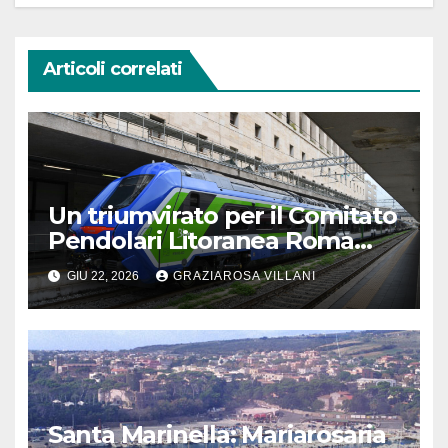
Articoli correlati
Un triumvirato per il Comitato
Pendolari Litoranea Roma
Nord
GIU 22, 2026
GRAZIAROSA VILLANI
Santa Marinella: Mariarosaria