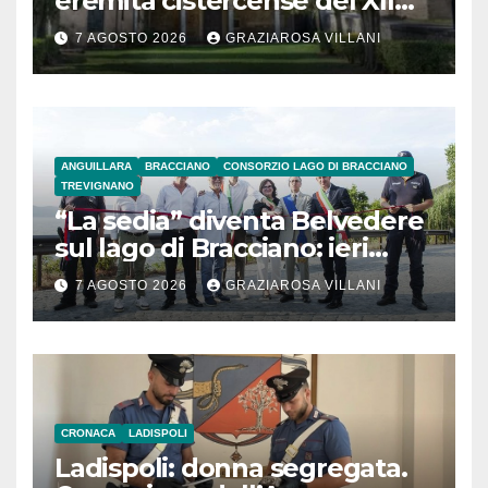
eremita cistercense del XII
secolo
7 AGOSTO 2026
GRAZIAROSA VILLANI
ANGUILLARA
BRACCIANO
CONSORZIO LAGO DI BRACCIANO
TREVIGNANO
“La sedia” diventa Belvedere
sul lago di Bracciano: ieri
l’inaugurazione
7 AGOSTO 2026
GRAZIAROSA VILLANI
CRONACA
LADISPOLI
Ladispoli: donna segregata.