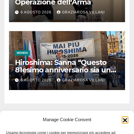
Operazione dell’Arma
6 AGOSTO 2026
GRAZIAROSA VILLANI
MONDO
Hiroshima: Sanna “Questo
81esimo anniversario sia un
monito per tutti”
6 AGOSTO 2026
GRAZIAROSA VILLANI
Manage Cookie Consent
Usiamo tecnologie come i cookie per memorizzare e/o accedere ad