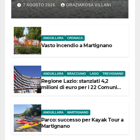
Bracciano: ieri
7 AGOSTO 2026
GRAZIAROSA VILLANI
l’inaugurazione
ANGUILLARA
CRONACA
Vasto incendio a Martignano
ANGUILLARA
BRACCIANO
LAGO
TREVIGNANO
Regione Lazio: stanziati 4,2
milioni di euro per i 22 Comuni
dell’Etruria Meridionale
ANGUILLARA
MARTIGNANO
Parco: successo per Kayak Tour a
Martignano