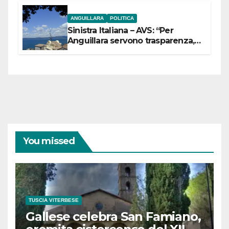
ANGUILLARA
POLITICA
Sinistra Italiana – AVS: “Per
Anguillara servono trasparenza,
partecipazione e scelte politiche
coraggiose”
You missed
TUSCIA VITERBESE
Gallese celebra San Famiano,