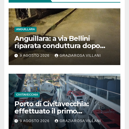
ANGUILLARA
Anguillara: a via Bellini
riparata conduttura dopo
segnalazione IdD
9 AGOSTO 2026
GRAZIAROSA VILLANI
CIVITAVECCHIA
Porto di Civitavecchia:
effettuato il primo
rifornimento di GNL ad una
9 AGOSTO 2026
GRAZIAROSA VILLANI
nave da crociera