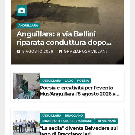
ANGUILLARA
Anguillara: a via Bellini
riparata conduttura dopo
segnalazione IdD
9 AGOSTO 2026
GRAZIAROSA VILLANI
ANGUILLARA
LAGO
POESIA
Poesia e creatività per l’evento
Mus’Anguillara l’8 agosto 2026 al
Museo Contadino
ANGUILLARA
BRACCIANO
CONSORZIO LAGO DI BRACCIANO
TREVIGNANO
“La sedia” diventa Belvedere sul
lago di Bracciano: ieri