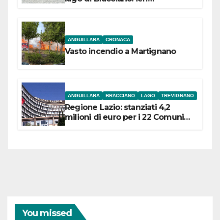
l’inaugurazione
ANGUILLARA
CRONACA
Vasto incendio a Martignano
ANGUILLARA
BRACCIANO
LAGO
TREVIGNANO
Regione Lazio: stanziati 4,2
milioni di euro per i 22 Comuni
dell’Etruria Meridionale
You missed