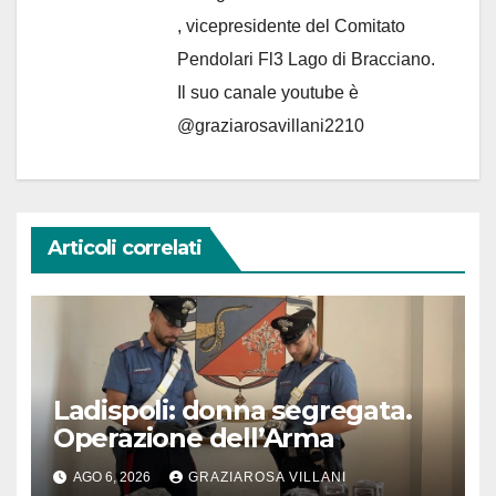
, vicepresidente del Comitato
Pendolari Fl3 Lago di Bracciano.
Il suo canale youtube è
@graziarosavillani2210
Articoli correlati
Ladispoli: donna segregata.
Operazione dell’Arma
AGO 6, 2026
GRAZIAROSA VILLANI