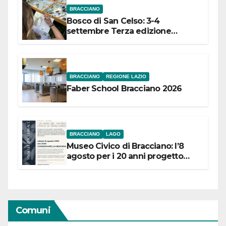
BRACCIANO
Bosco di San Celso: 3-4
settembre Terza edizione
Festival “Storie in cielo e in terra”
BRACCIANO
REGIONE LAZIO
Faber School Bracciano 2026
BRACCIANO
LAGO
Museo Civico di Bracciano: l’8
agosto per i 20 anni progetto
“Conservare la memoria”
Comuni