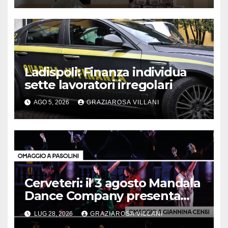
Ladispoli: Finanza individua
sette lavoratori irregolari
AGO 5, 2026
GRAZIAROSA VILLANI
Cerveteri: il 3 agosto Mandala
Dance Company presenta
“Trittico d’autore”
LUG 28, 2026
GRAZIAROSA VILLANI