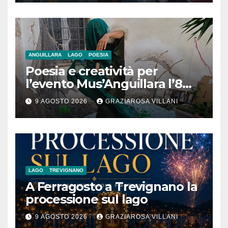
ANGUILLARA
LAGO
POESIA
Poesia e creatività per
l’evento Mus’Anguillara l’8
agosto 2026 al Museo
9 AGOSTO 2026
GRAZIAROSA VILLANI
Contadino
LAGO
TREVIGNANO
A Ferragosto a Trevignano la
processione sul lago
9 AGOSTO 2026
GRAZIAROSA VILLANI