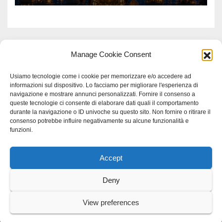
Manage Cookie Consent
Usiamo tecnologie come i cookie per memorizzare e/o accedere ad
informazioni sul dispositivo. Lo facciamo per migliorare l'esperienza di
navigazione e mostrare annunci personalizzati. Fornire il consenso a
queste tecnologie ci consente di elaborare dati quali il comportamento
durante la navigazione o ID univoche su questo sito. Non fornire o ritirare il
consenso potrebbe influire negativamente su alcune funzionalità e
funzioni.
Accept
Proudly powered by WordPress
|
Tema: Newspaperex di
Themeansar
.
Deny
Home
Gerenza
home
Lavoro
Scienza
studio specialistico bracciano
View preferences
Villani Comunicazione