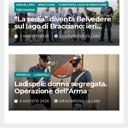
ANGUILLARA
BRACCIANO
CONSORZIO LAGO DI BRACCIANO
TREVIGNANO
“La sedia” diventa Belvedere
sul lago di Bracciano: ieri
l’inaugurazione
7 AGOSTO 2026
GRAZIAROSA VILLANI
CRONACA
LADISPOLI
Ladispoli: donna segregata.
Operazione dell’Arma
6 AGOSTO 2026
GRAZIAROSA VILLANI