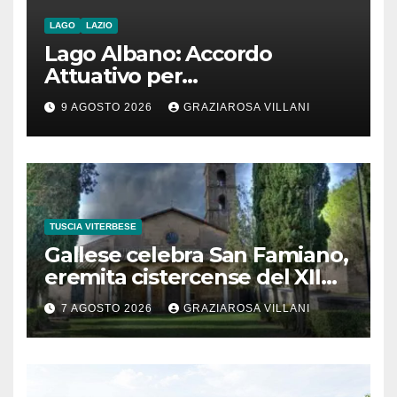
LAGO
LAZIO
Lago Albano: Accordo
Attuativo per
l’interconnessione
9 AGOSTO 2026
GRAZIAROSA VILLANI
acquedottistica da 29,5
milioni di euro
TUSCIA VITERBESE
Gallese celebra San Famiano,
eremita cistercense del XII
secolo
7 AGOSTO 2026
GRAZIAROSA VILLANI