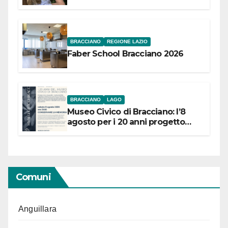
Festival “Storie in cielo e in terra”
BRACCIANO
REGIONE LAZIO
Faber School Bracciano 2026
BRACCIANO
LAGO
Museo Civico di Bracciano: l’8
agosto per i 20 anni progetto
“Conservare la memoria”
Comuni
Anguillara