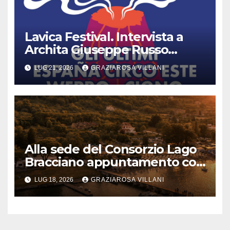
Lavica Festival. Intervista a
Archita Giuseppe Russo
dell’Associazione Aurora
LUG 21, 2026
GRAZIAROSA VILLANI
Alla sede del Consorzio Lago
Bracciano appuntamento col
Bel Canto: domenica 19 luglio
LUG 18, 2026
GRAZIAROSA VILLANI
2026 alle 19 concerto lirico ad
ingresso libero