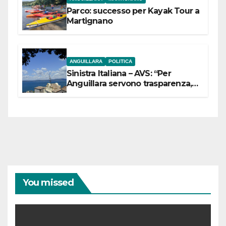
Parco: successo per Kayak Tour a
Martignano
ANGUILLARA
POLITICA
Sinistra Italiana – AVS: “Per
Anguillara servono trasparenza,
partecipazione e scelte politiche
coraggiose”
You missed