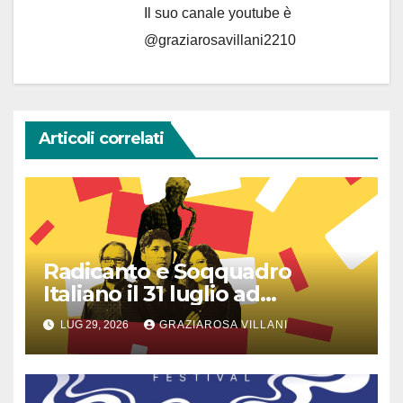
Il suo canale youtube è
@graziarosavillani2210
Articoli correlati
Radicanto e Soqquadro
Italiano il 31 luglio ad
Anguillara
LUG 29, 2026
GRAZIAROSA VILLANI