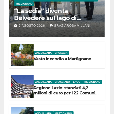
TREVIGNANO
“La sedia” diventa
Belvedere sul lago di
Bracciano: ieri
7 AGOSTO 2026
GRAZIAROSA VILLANI
l’inaugurazione
ANGUILLARA
CRONACA
Vasto incendio a Martignano
ANGUILLARA
BRACCIANO
LAGO
TREVIGNANO
Regione Lazio: stanziati 4,2
milioni di euro per i 22 Comuni
dell’Etruria Meridionale
ANGUILLARA
MARTIGNANO