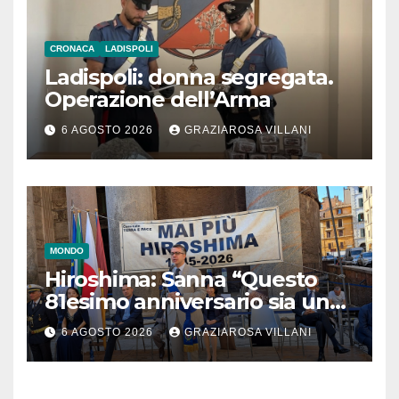
CRONACA
LADISPOLI
Ladispoli: donna segregata.
Operazione dell’Arma
6 AGOSTO 2026
GRAZIAROSA VILLANI
MONDO
Hiroshima: Sanna “Questo
81esimo anniversario sia un
monito per tutti”
6 AGOSTO 2026
GRAZIAROSA VILLANI