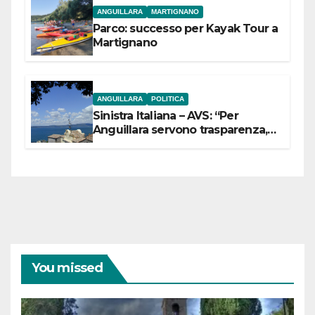
ANGUILLARA
MARTIGNANO
Parco: successo per Kayak Tour a
Martignano
ANGUILLARA
POLITICA
Sinistra Italiana – AVS: “Per
Anguillara servono trasparenza,
partecipazione e scelte politiche
coraggiose”
You missed