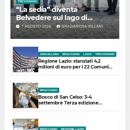
TREVIGNANO
“La sedia” diventa
Belvedere sul lago di
Bracciano: ieri
7 AGOSTO 2026
GRAZIAROSA VILLANI
l’inaugurazione
ANGUILLARA
BRACCIANO
LAGO
TREVIGNANO
Regione Lazio: stanziati 4,2
milioni di euro per i 22 Comuni
dell’Etruria Meridionale
BRACCIANO
Bosco di San Celso: 3-4
settembre Terza edizione
Festival “Storie in cielo e in terra”
BRACCIANO
REGIONE LAZIO