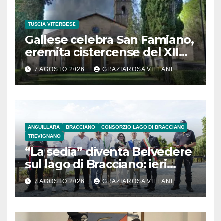
TUSCIA VITERBESE
Gallese celebra San Famiano,
eremita cistercense del XII
secolo
7 AGOSTO 2026
GRAZIAROSA VILLANI
ANGUILLARA
BRACCIANO
CONSORZIO LAGO DI BRACCIANO
TREVIGNANO
“La sedia” diventa Belvedere
sul lago di Bracciano: ieri
l’inaugurazione
7 AGOSTO 2026
GRAZIAROSA VILLANI