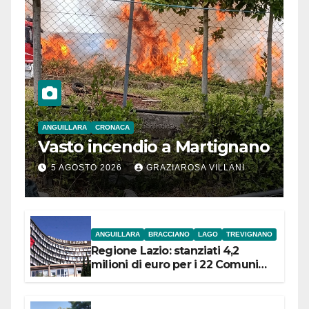
ANGUILLARA
CRONACA
Vasto incendio a Martignano
5 AGOSTO 2026
GRAZIAROSA VILLANI
ANGUILLARA
BRACCIANO
LAGO
TREVIGNANO
Regione Lazio: stanziati 4,2
milioni di euro per i 22 Comuni
dell’Etruria Meridionale