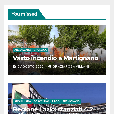
You missed
ANGUILLARA
CRONACA
Vasto incendio a Martignano
5 AGOSTO 2026
GRAZIAROSA VILLANI
ANGUILLARA
BRACCIANO
LAGO
TREVIGNANO
Regione Lazio: stanziati 4,2