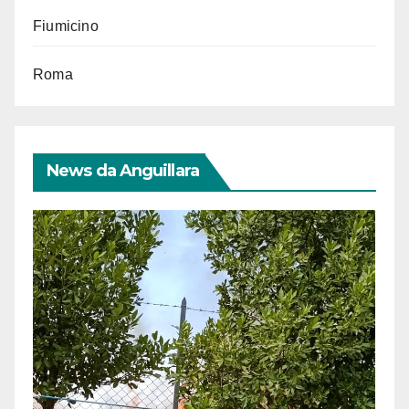
Fiumicino
Roma
News da Anguillara