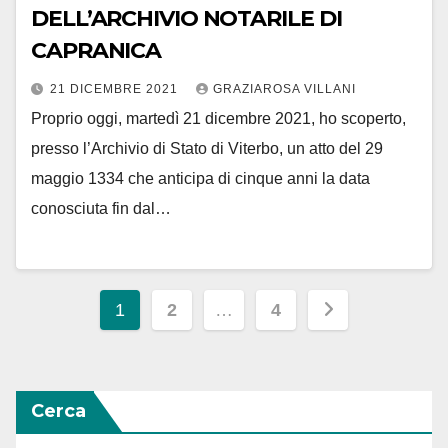
DELL’ARCHIVIO NOTARILE DI
CAPRANICA
21 DICEMBRE 2021
GRAZIAROSA VILLANI
Proprio oggi, martedì 21 dicembre 2021, ho scoperto,
presso l’Archivio di Stato di Viterbo, un atto del 29
maggio 1334 che anticipa di cinque anni la data
conosciuta fin dal…
Paginazione
1
2
…
4
degli
articoli
Cerca