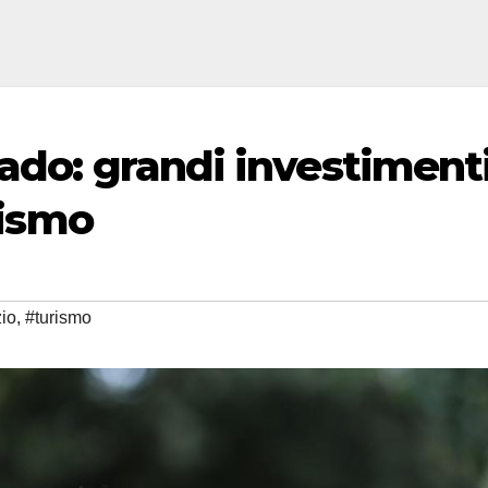
ado: grandi investiment
rismo
io
,
#turismo