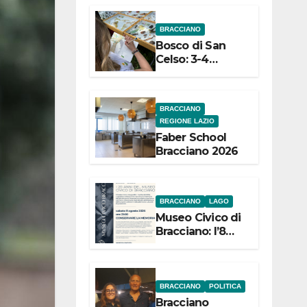
dell’Etruria
BRACCIANO
Meridionale
Bosco di San
Celso: 3-4
settembre
Terza edizione
Festival “Storie
BRACCIANO
in cielo e in
REGIONE LAZIO
terra”
Faber School
Bracciano 2026
BRACCIANO
LAGO
Museo Civico di
Bracciano: l’8
agosto per i 20
anni progetto
“Conservare la
memoria”
BRACCIANO
POLITICA
Bracciano