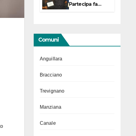
Partecipa fa
centro con due
campionesse di
Tiro a Segno in
vista delle urne
Comuni
Anguillara
Bracciano
Trevignano
Manziana
Canale
to