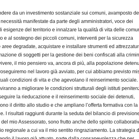
cindere da un investimento sostanziale sui comuni, avamposto de
 necessità manifestate da parte degli amministratori, voce dei
i esigenze del territorio e innalzare la qualità di vita delle comun
po e al sostegno dei piccoli comuni, interventi per la sicurezza
re aree degradate, acquistare e installare strumenti ed attrezzatur
azione di soggetti per la gestione dei beni confiscati alla crimin
vivere, il mio pensiero va, ancora di più, alla popolazione deten
roseguiremo nel lavoro già avviato, per cui abbiamo previsto mi
ali condizioni di vita e che agevolano il reinserimento sociale. 
ranno a migliorare le condizioni strutturali degli istituti penitenz
erseguire la rieducazione e il reinserimento sociale dei detenuti,
o il diritto allo studio e che ampliano l’offerta formativa con la
e. I risultati raggiunti durante la seduta del bilancio di prevision
 del mio Assessorato, sono frutto anche dello spirito collaborati
io regionale a cui va il mio sentito ringraziamento. La strategia d
endo il lavoro già attuato, parte dalla consapevolezza che per