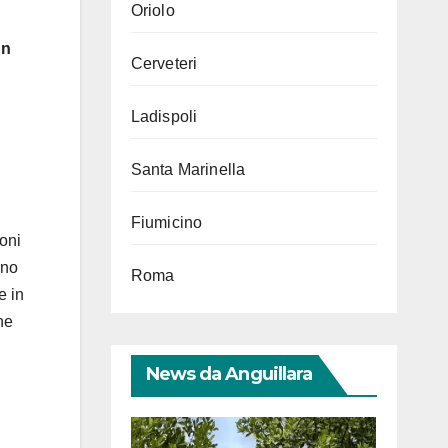
Oriolo
l
un
Cerveteri
Ladispoli
Santa Marinella
Fiumicino
oni
nno
Roma
e in
ne
News da Anguillara