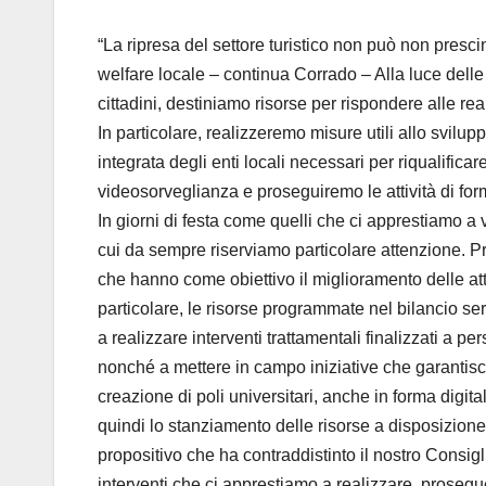
“La ripresa del settore turistico non può non pres
welfare locale – continua Corrado – Alla luce delle
cittadini, destiniamo risorse per rispondere alle real
In particolare, realizzeremo misure utili allo svilup
integrata degli enti locali necessari per riqualifica
videosorveglianza e proseguiremo le attività di form
In giorni di festa come quelli che ci apprestiamo a 
cui da sempre riserviamo particolare attenzione. P
che hanno come obiettivo il miglioramento delle attu
particolare, le risorse programmate nel bilancio servi
a realizzare interventi trattamentali finalizzati a p
nonché a mettere in campo iniziative che garantiscon
creazione di poli universitari, anche in forma digital
quindi lo stanziamento delle risorse a disposizione
propositivo che ha contraddistinto il nostro Consigl
interventi che ci apprestiamo a realizzare, prosegu