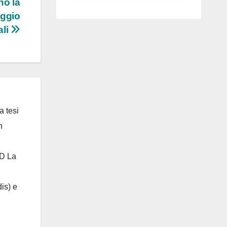
no la
luglio ad
aggio
Anguillara
ali
a tesi
n
 D La
is) e