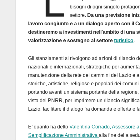
“L
bisogni di ogni singolo protagonis
settore.
Da una previsione inizi
lavoro congiunto e a un dialogo aperto con il Co
destineremo a investimenti nell’ambito di una s
valorizzazione e sostegno al settore
turistico
.
Gli stanziamenti si rivolgono ad azioni di rilancio d
nazionali e internazionali, strategiche per aumentare 
manutenzione della rete dei cammini del Lazio e al
storiche, artistiche, religiose e popolari dei comu
portando avanti un sistema portante della regione,
vista del PNRR, per imprimere un rilancio significati
Lazio, facilitare il dialogo fra domanda e offerta e fa
E’ quanto ha detto
Valentina Corrado, Assessore al
Semplificazione Amministrativa
alla fine della sed