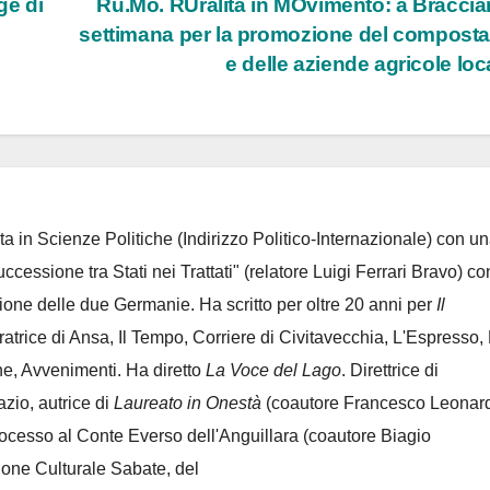
ge di
Ru.Mo. RUralità in MOvimento: a Braccia
settimana per la promozione del compost
e delle aziende agricole loc
ta in Scienze Politiche (Indirizzo Politico-Internazionale) con un
Successione tra Stati nei Trattati" (relatore Luigi Ferrari Bravo) co
azione delle due Germanie. Ha scritto per oltre 20 anni per
Il
oratrice di Ansa, Il Tempo, Corriere di Civitavecchia, L'Espresso,
e, Avvenimenti. Ha diretto
La Voce del Lago
. Direttrice di
azio, autrice di
Laureato in Onestà
(coautore Francesco Leonard
rocesso al Conte Everso dell'Anguillara
(coautore Biagio
ione Culturale Sabate
, del