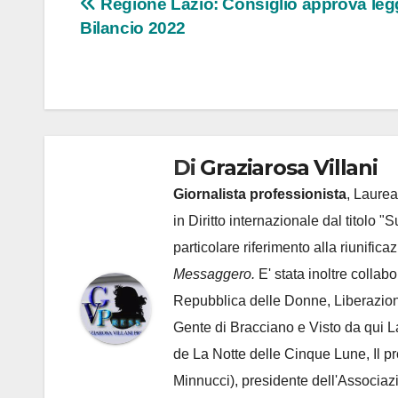
Navigazione
Regione Lazio: Consiglio approva leg
Bilancio 2022
articoli
Di
Graziarosa Villani
Giornalista professionista
, Laurea
in Diritto internazionale dal titolo "
particolare riferimento alla riunific
Messaggero.
E' stata inoltre collab
Repubblica delle Donne, Liberazion
Gente di Bracciano
e Visto da qui L
de
La Notte delle Cinque Lune, Il p
Minnucci), presidente dell'
Associaz