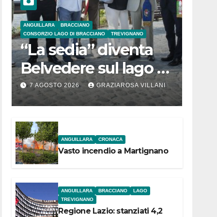
ANGUILLARA
BRACCIANO
CONSORZIO LAGO DI BRACCIANO
TREVIGNANO
“La sedia” diventa
Belvedere sul lago di
Bracciano: ieri
7 AGOSTO 2026
GRAZIAROSA VILLANI
l’inaugurazione
ANGUILLARA
CRONACA
Vasto incendio a Martignano
ANGUILLARA
BRACCIANO
LAGO
TREVIGNANO
Regione Lazio: stanziati 4,2