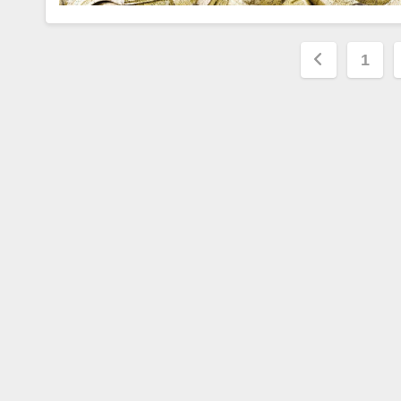
Paginaz
1
degli
articoli