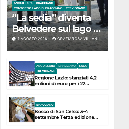
ANGUILLARA
BRACCIANO
CONSORZIO LAGO DI BRACCIANO
TREVIGNANO
“La sedia” diventa
Belvedere sul lago di
Bracciano: ieri
7 AGOSTO 2026
GRAZIAROSA VILLANI
l’inaugurazione
ANGUILLARA
BRACCIANO
LAGO
TREVIGNANO
Regione Lazio: stanziati 4,2
milioni di euro per i 22
Comuni dell’Etruria
Meridionale
BRACCIANO
Bosco di San Celso: 3-4
settembre Terza edizione
Festival “Storie in cielo e in
terra”