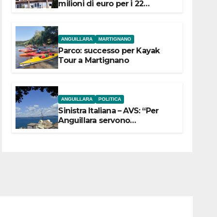
milioni di euro per i 22
Comuni dell’Etruria
Meridionale
ANGUILLARA
MARTIGNANO
Parco: successo per Kayak
Tour a Martignano
ANGUILLARA
POLITICA
Sinistra Italiana – AVS: “Per
Anguillara servono
trasparenza, partecipazione e
scelte politiche coraggiose”