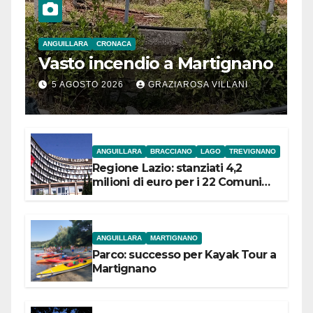
ANGUILLARA
CRONACA
Vasto incendio a Martignano
5 AGOSTO 2026
GRAZIAROSA VILLANI
ANGUILLARA
BRACCIANO
LAGO
TREVIGNANO
Regione Lazio: stanziati 4,2
milioni di euro per i 22 Comuni
dell’Etruria Meridionale
ANGUILLARA
MARTIGNANO
Parco: successo per Kayak Tour a
Martignano