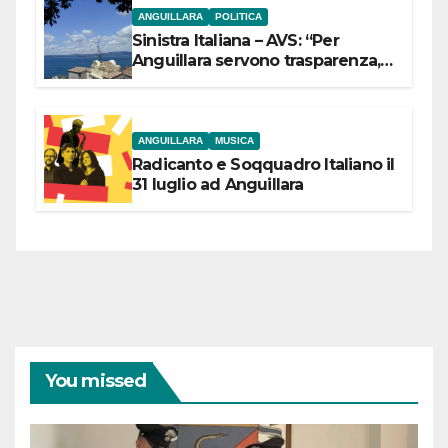
ANGUILLARA
POLITICA
Sinistra Italiana – AVS: “Per
Anguillara servono trasparenza,
partecipazione e scelte politiche
coraggiose”
ANGUILLARA
MUSICA
Radicanto e Soqquadro Italiano il
31 luglio ad Anguillara
You missed