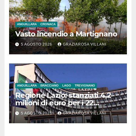
ANGUILLARA
CRONACA
Vasto incendio a Martignano
5 AGOSTO 2026
GRAZIAROSA VILLANI
ANGUILLARA
BRACCIANO
LAGO
TREVIGNANO
Regione Lazio: stanziati 4,2
milioni di euro per i 22
Comuni dell’Etruria
5 AGOSTO 2026
GRAZIAROSA VILLANI
Meridionale