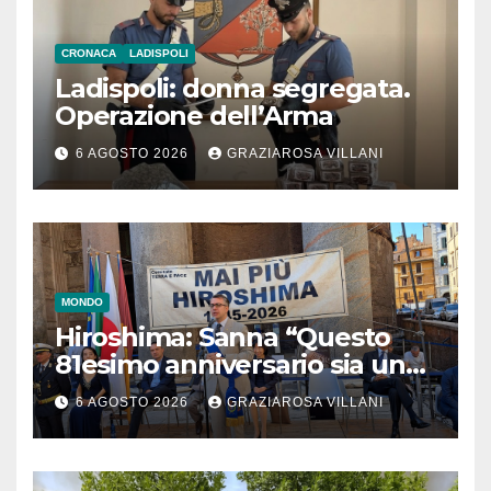
CRONACA
LADISPOLI
Ladispoli: donna segregata.
Operazione dell’Arma
6 AGOSTO 2026
GRAZIAROSA VILLANI
MONDO
Hiroshima: Sanna “Questo
81esimo anniversario sia un
monito per tutti”
6 AGOSTO 2026
GRAZIAROSA VILLANI