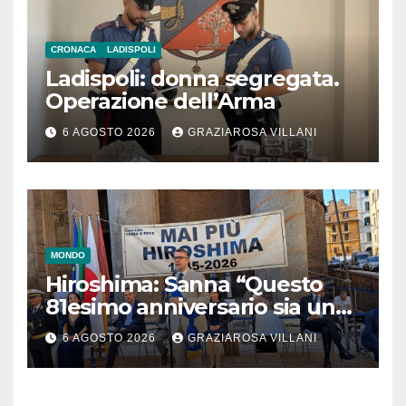
CRONACA
LADISPOLI
Ladispoli: donna segregata.
Operazione dell’Arma
6 AGOSTO 2026
GRAZIAROSA VILLANI
MONDO
Hiroshima: Sanna “Questo
81esimo anniversario sia un
monito per tutti”
6 AGOSTO 2026
GRAZIAROSA VILLANI