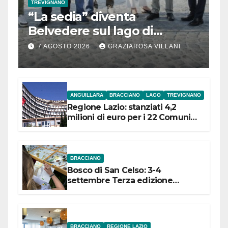
TREVIGNANO
“La sedia” diventa
Belvedere sul lago di
Bracciano: ieri
7 AGOSTO 2026
GRAZIAROSA VILLANI
l’inaugurazione
ANGUILLARA
BRACCIANO
LAGO
TREVIGNANO
Regione Lazio: stanziati 4,2
milioni di euro per i 22 Comuni
dell’Etruria Meridionale
BRACCIANO
Bosco di San Celso: 3-4
settembre Terza edizione
Festival “Storie in cielo e in terra”
BRACCIANO
REGIONE LAZIO