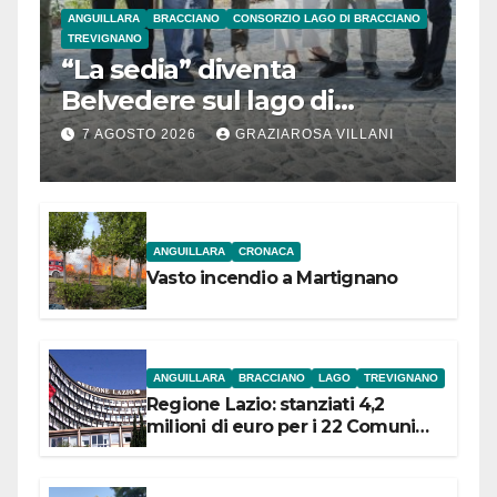
ANGUILLARA
BRACCIANO
CONSORZIO LAGO DI BRACCIANO
TREVIGNANO
“La sedia” diventa
Belvedere sul lago di
Bracciano: ieri
7 AGOSTO 2026
GRAZIAROSA VILLANI
l’inaugurazione
ANGUILLARA
CRONACA
Vasto incendio a Martignano
ANGUILLARA
BRACCIANO
LAGO
TREVIGNANO
Regione Lazio: stanziati 4,2
milioni di euro per i 22 Comuni
dell’Etruria Meridionale