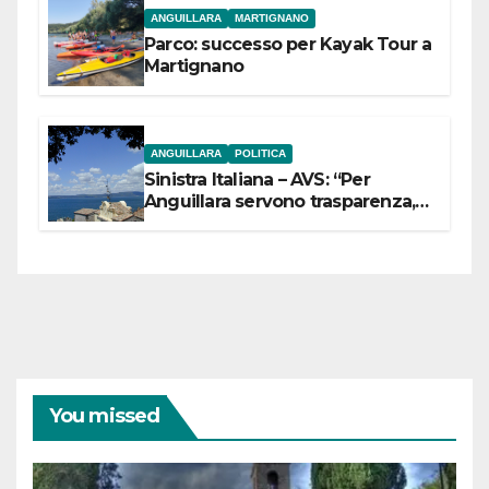
ANGUILLARA
MARTIGNANO
Parco: successo per Kayak Tour a
Martignano
ANGUILLARA
POLITICA
Sinistra Italiana – AVS: “Per
Anguillara servono trasparenza,
partecipazione e scelte politiche
coraggiose”
You missed