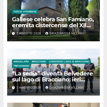
TUSCIA VITERBESE
Gallese celebra San Famiano,
eremita cistercense del XII
secolo
7 AGOSTO 2026
GRAZIAROSA VILLANI
ANGUILLARA
BRACCIANO
CONSORZIO LAGO DI BRACCIANO
TREVIGNANO
“La sedia” diventa Belvedere
sul lago di Bracciano: ieri
l’inaugurazione
7 AGOSTO 2026
GRAZIAROSA VILLANI