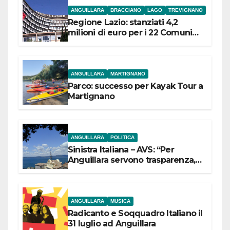
ANGUILLARA
BRACCIANO
LAGO
TREVIGNANO
Regione Lazio: stanziati 4,2
milioni di euro per i 22 Comuni
dell’Etruria Meridionale
ANGUILLARA
MARTIGNANO
Parco: successo per Kayak Tour a
Martignano
ANGUILLARA
POLITICA
Sinistra Italiana – AVS: “Per
Anguillara servono trasparenza,
partecipazione e scelte politiche
coraggiose”
ANGUILLARA
MUSICA
Radicanto e Soqquadro Italiano il
31 luglio ad Anguillara