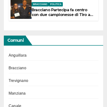
BRACCIANO
POLITICA
Bracciano Partecipa fa centro
con due campionesse di Tiro a
Segno in vista delle urne
Comuni
Anguillara
Bracciano
Trevignano
Manziana
Canale