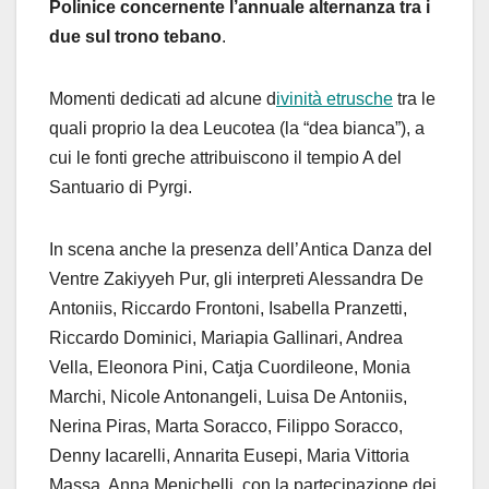
Polinice concernente l’annuale alternanza tra i
due sul trono tebano
.
Momenti dedicati ad alcune d
ivinità etrusche
tra le
quali proprio la dea Leucotea (la “dea bianca”), a
cui le fonti greche attribuiscono il tempio A del
Santuario di Pyrgi.
In scena anche la presenza dell’Antica Danza del
Ventre Zakiyyeh Pur, gli interpreti Alessandra De
Antoniis, Riccardo Frontoni, Isabella Pranzetti,
Riccardo Dominici, Mariapia Gallinari, Andrea
Vella, Eleonora Pini, Catja Cuordileone, Monia
Marchi, Nicole Antonangeli, Luisa De Antoniis,
Nerina Piras, Marta Soracco, Filippo Soracco,
Denny Iacarelli, Annarita Eusepi, Maria Vittoria
Massa, Anna Menichelli con la partecipazione dei