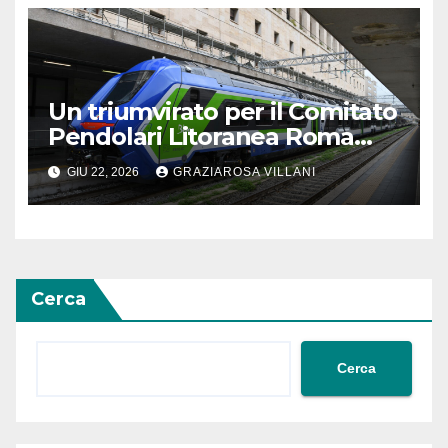
Un triumvirato per il Comitato
Pendolari Litoranea Roma
Nord
GIU 22, 2026
GRAZIAROSA VILLANI
Cerca
Cerca