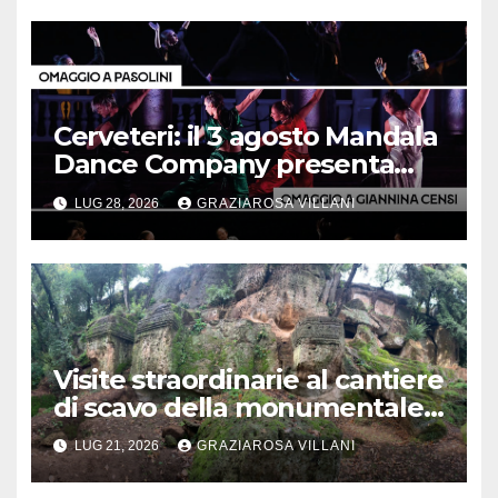
Cerveteri: il 3 agosto Mandala
Dance Company presenta
“Trittico d’autore”
LUG 28, 2026
GRAZIAROSA VILLANI
Visite straordinarie al cantiere
di scavo della monumentale
Tomba Lattanzi nella
LUG 21, 2026
GRAZIAROSA VILLANI
necropoli rupestre di Norchia