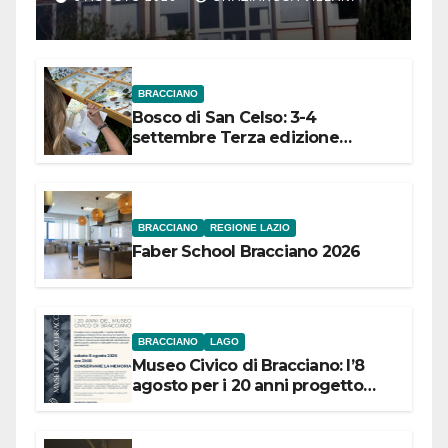
Meridionale
BRACCIANO
Bosco di San Celso: 3-4
settembre Terza edizione
Festival “Storie in cielo e in terra”
BRACCIANO
REGIONE LAZIO
Faber School Bracciano 2026
BRACCIANO
LAGO
Museo Civico di Bracciano: l’8
agosto per i 20 anni progetto
“Conservare la memoria”