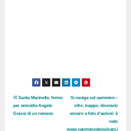
Navigazione
Santa Marinella: fermo
Si naviga sul cammino –
per omicidio Angelo
cifre, mappe, itinerario
articoli
Grassi di un romeno
sonoro e foto d’autore: è
nato
www.camminodeivulcani.i