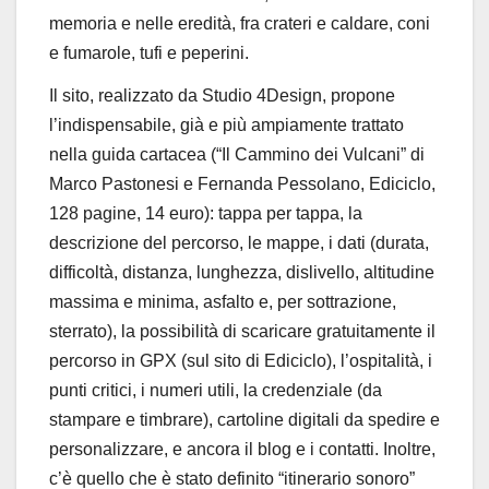
memoria e nelle eredità, fra crateri e
caldare
, coni
e fumarole, tufi e peperini.
Il sito, realizzato da Studio 4Design, propone
l’indispensabile, già e più ampiamente trattato
nella
guida cartacea (“Il Cammino dei Vulcani” di
Marco
Pastonesi e Fernanda
Pessolano
,
Ediciclo
,
128 pagine, 14
euro): tappa per tappa, la
descrizione del percorso, le
mappe, i dati (durata,
difficoltà, distanza, lunghezza,
dislivello, altitudine
massima e minima, asfalto e, per
sottrazione,
sterrato), la possibilità di scaricare
gratuitamente il
percorso in GPX (sul sito di
Ediciclo
),
l’ospitalità, i
punti critici, i numeri utili, la
credenziale (da
stampare e timbrare), cartoline digitali
da spedire e
personalizzare, e ancora il blog e i
contatti. Inoltre,
c’è quello che è stato definito
“itinerario sonoro”