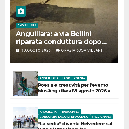
ANGUILLARA
Anguillara: a via Bellini
riparata conduttura dopo
segnalazione IdD
9 AGOSTO 2026
GRAZIAROSA VILLANI
ANGUILLARA
LAGO
POESIA
Poesia e creatività per l’evento
Mus’Anguillara l’8 agosto 2026 al
Museo Contadino
ANGUILLARA
BRACCIANO
CONSORZIO LAGO DI BRACCIANO
TREVIGNANO
“La sedia” diventa Belvedere sul