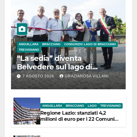
ANGUILLARA
BRACCIANO
CONSORZIO LAGO DI BRACCIANO
TREVIGNANO
“La sedia” diventa
Belvedere sul lago di
Bracciano: ieri
7 AGOSTO 2026
GRAZIAROSA VILLANI
l’inaugurazione
ANGUILLARA
BRACCIANO
LAGO
TREVIGNANO
Regione Lazio: stanziati 4,2
milioni di euro per i 22 Comuni
dell’Etruria Meridionale