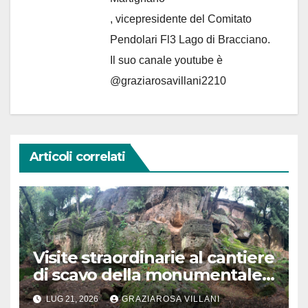
, vicepresidente del Comitato
Pendolari Fl3 Lago di Bracciano.
Il suo canale youtube è
@graziarosavillani2210
Articoli correlati
Visite straordinarie al cantiere
di scavo della monumentale
Tomba Lattanzi nella
LUG 21, 2026
GRAZIAROSA VILLANI