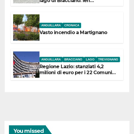
lago di Bracciano: ieri
l’inaugurazione
ANGUILLARA
CRONACA
Vasto incendio a Martignano
ANGUILLARA
BRACCIANO
LAGO
TREVIGNANO
Regione Lazio: stanziati 4,2
milioni di euro per i 22 Comuni
dell’Etruria Meridionale
You missed