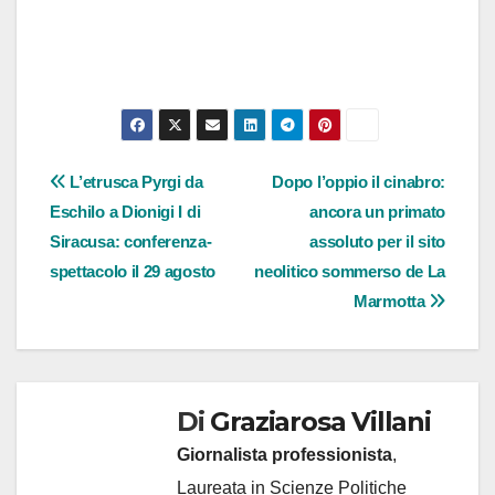
Navigazione
L’etrusca Pyrgi da
Dopo l’oppio il cinabro:
Eschilo a Dionigi I di
ancora un primato
articoli
Siracusa: conferenza-
assoluto per il sito
spettacolo il 29 agosto
neolitico sommerso de La
Marmotta
Di
Graziarosa Villani
Giornalista professionista
,
Laureata in Scienze Politiche