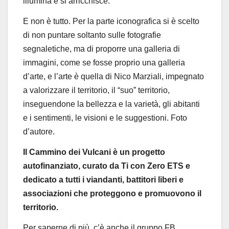
illumina e
si arricchisce.
E non è tutto. Per la parte iconografica si è scelto
di
non puntare soltanto sulle fotografie
segnaletiche, ma di
proporre una galleria di
immagini, come se fosse proprio
una galleria
d’arte, e l’arte è quella di Nico Marziali,
impegnato
a valorizzare il territorio, il “suo”
territorio,
inseguendone la bellezza e la varietà, gli
abitanti
e i sentimenti, le visioni e le suggestioni.
Foto
d’autore.
Il Cammino dei
V
ulcani è un progetto
autofinanziato, curato da
Ti con
Zero ETS
e
dedicato a tutti i viandanti, battitori
liberi
e
associazion
i
che proteggono
e
promuovono il
territorio.
Per saperne di più, c’è anche
il gruppo FB