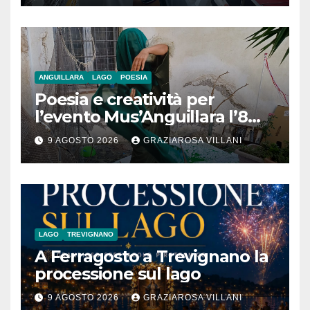
ANGUILLARA
LAGO
POESIA
Poesia e creatività per
l’evento Mus’Anguillara l’8
agosto 2026 al Museo
9 AGOSTO 2026
GRAZIAROSA VILLANI
Contadino
LAGO
TREVIGNANO
A Ferragosto a Trevignano la
processione sul lago
9 AGOSTO 2026
GRAZIAROSA VILLANI