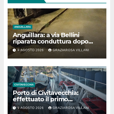
ANGUILLARA
Anguillara: a via Bellini
riparata conduttura dopo
segnalazione IdD
9 AGOSTO 2026
GRAZIAROSA VILLANI
CIVITAVECCHIA
Porto di Civitavecchia:
effettuato il primo
rifornimento di GNL ad una
9 AGOSTO 2026
GRAZIAROSA VILLANI
nave da crociera