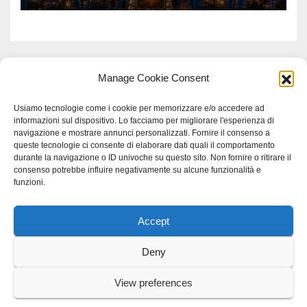
Manage Cookie Consent
Usiamo tecnologie come i cookie per memorizzare e/o accedere ad
informazioni sul dispositivo. Lo facciamo per migliorare l'esperienza di
navigazione e mostrare annunci personalizzati. Fornire il consenso a
queste tecnologie ci consente di elaborare dati quali il comportamento
durante la navigazione o ID univoche su questo sito. Non fornire o ritirare il
consenso potrebbe influire negativamente su alcune funzionalità e
funzioni.
Accept
Proudly powered by WordPress
|
Tema: Newspaperex di
Themeansar
.
Deny
Home
Gerenza
home
Lavoro
Scienza
studio specialistico bracciano
View preferences
Villani Comunicazione