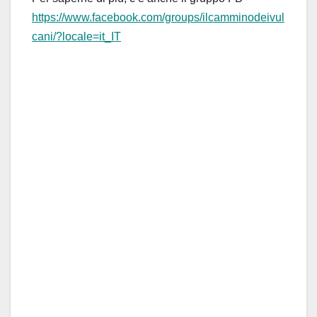
https://www.facebook.com/groups/ilcamminodeivul
cani/?loc
a
le=it_IT