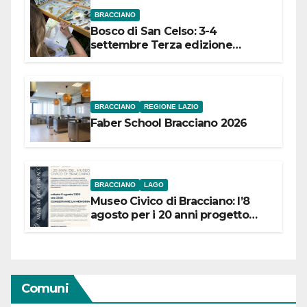
BRACCIANO
Bosco di San Celso: 3-4
settembre Terza edizione
Festival “Storie in cielo e in terra”
BRACCIANO
REGIONE LAZIO
Faber School Bracciano 2026
BRACCIANO
LAGO
Museo Civico di Bracciano: l’8
agosto per i 20 anni progetto
“Conservare la memoria”
Comuni