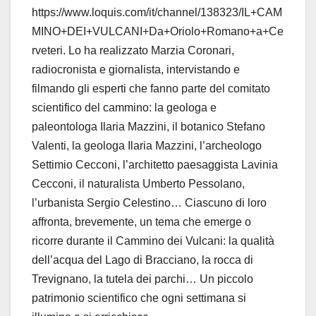
https://www.loquis.com/it/channel/138323/IL+CAM
MINO+DEI+VULCANI+Da+Oriolo+Romano+a+Ce
rveteri
.
Lo ha realizzato Marzia Coronari,
radiocronista e
giornalista, intervistando e
filmando gli esperti che
fanno parte del comitato
scientifico del cammino: la
geologa e
paleontologa Ilaria Mazzini, il botanico
Stefano
Valenti,
la geologa Ilaria Mazzini, l’archeologo
Settimio Cecconi, l’architetto paesaggista Lavinia
Cecconi, il naturalista Umberto Pessolano,
l’urbanista
Sergio Celestino… Ciascuno di loro
affronta, brevemente,
un tema che emerge o
ricorre durante il Cammino dei
Vulcani: la qualità
dell’acqua del Lago di Bracciano, la
rocca di
Trevignano, la tutela dei parchi… Un piccolo
patrimonio scientifico che ogni settimana si